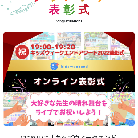
表
彰
式
Congratulations!