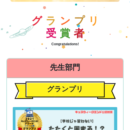
グ
ラ
ン
プ
リ
受
賞
者
Congratulations!
先生部門
グランプリ