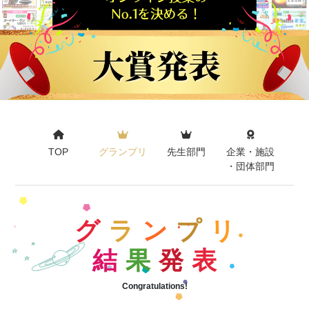
TOP
グランプリ
先生部門
企業・施設
・団体部門
グ
ラ
ン
プ
リ
結
果
発
表
Congratulations!