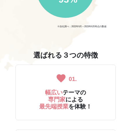
93%
※自社調べ：2022年9月～2023年6月時点の数値
選ばれる３つの特徴
01.
幅広い
テーマの
専門家
による
最先端授業
を体験！