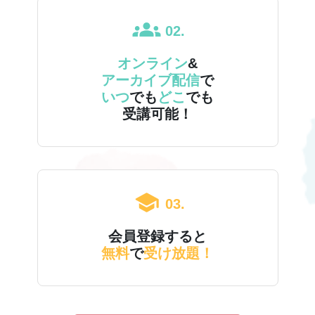
02.
オンライン
&
アーカイブ配信
で
いつ
でも
どこ
でも
受講可能！
03.
会員登録すると
無料
で
受け放題！