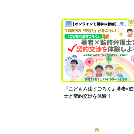
『こども六法すごろく』著者×監
士と契約交渉を体験！