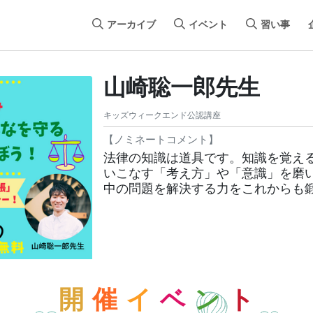
アーカイブ
イベント
習い事
山崎聡一郎先生
キッズウィークエンド公認講座
【ノミネートコメント】
法律の知識は道具です。知識を覚え
いこなす「考え方」や「意識」を磨
中の問題を解決する力をこれからも
開
催
イ
ベ
ン
ト