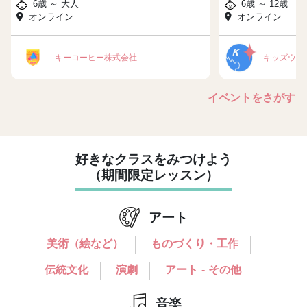
6歳 ～ 大人
6歳 ～ 12歳
オンライン
オンライン
キーコーヒー株式会社
キッズウィ
イベントをさがす
好きなクラスをみつけよう
（期間限定レッスン）
アート
美術（絵など）
ものづくり・工作
伝統文化
演劇
アート - その他
音楽