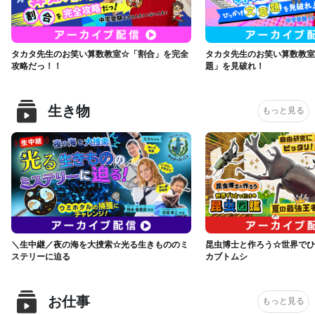
タカタ先生のお笑い算数教室☆「割合」を完全
タカタ先生のお笑い算数教室
攻略だっ！！
題」を見破れ！
生き物
もっと見る
＼生中継／夜の海を大捜索☆光る生きもののミ
昆虫博士と作ろう☆世界でひ
ステリーに迫る
カブトムシ
お仕事
もっと見る