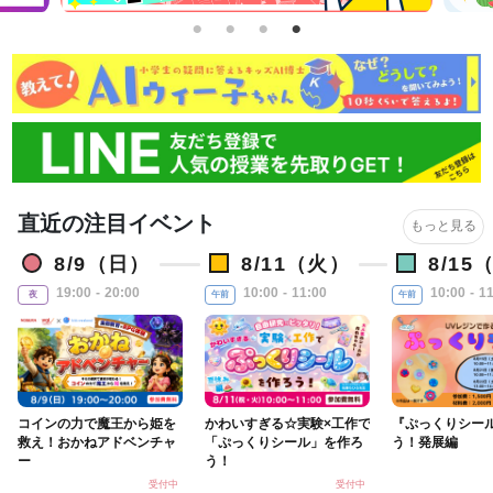
直近の注目イベント
もっと見る
8/9（日）
8/11（火）
8/15
19:00 - 20:00
10:00 - 11:00
10:00 - 1
夜
午前
午前
コインの力で魔王から姫を
かわいすぎる☆実験×工作で
『ぷっくりシー
救え！おかねアドベンチャ
「ぷっくりシール」を作ろ
う！発展編
ー
う！
受付中
受付中