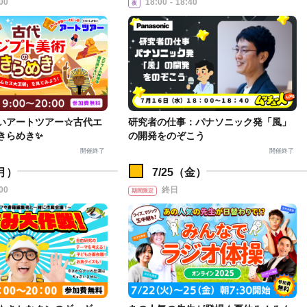
:00
18:00 - 18:40
夜
いアートツアー☆古代エ
研究者の仕事：パナソニック発「風」
きらめき✨
の開発をのぞこう
開催終了
開催終了
（月）
7/25（金）
:00
終日
期間限定