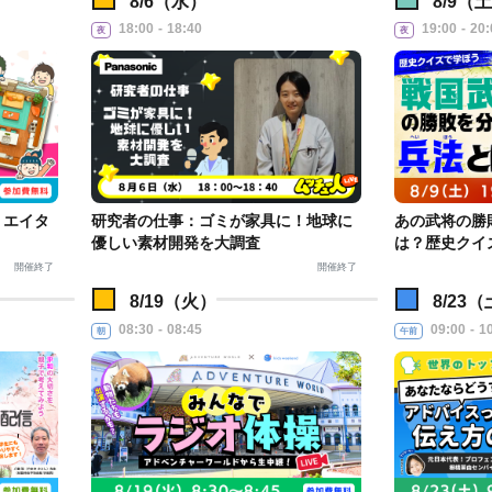
8/6（水）
8/9（
18:00 - 18:40
19:00 - 20
夜
夜
リエイタ
研究者の仕事：ゴミが家具に！地球に
あの武将の勝
優しい素材開発を大調査
は？歴史クイ
開催終了
開催終了
8/19（火）
8/23
08:30 - 08:45
09:00 - 1
朝
午前