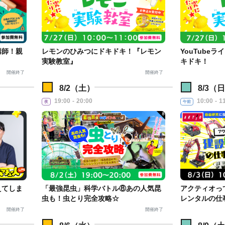
講師！親
レモンのひみつにドキドキ！『レモン
YouTube
実験教室』
キドキ！
開催終了
開催終了
8/2（土）
8/3（
19:00 - 20:00
10:00 - 1
夜
午前
えてしま
「最強昆虫」科学バトル⑧あの人気昆
アクティオっ
虫も！虫とり完全攻略☆
レンタルの仕
開催終了
開催終了