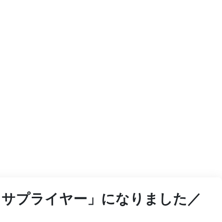
Ｒサプライヤー」になりました／