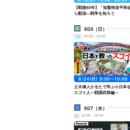
【戦後80年】「知覧特攻平和
ら配信―戦争を知ろう
8/24（日）
09:00 - 10:00
午前
土木偉人かるたで学ぶ☆日本
スゴイ人～戦国武将編～
8/27（水）
18:00 - 18:40
夜