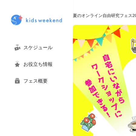
夏のオンライン自由研究フェス20
スケジュール
お役立ち情報
フェス概要