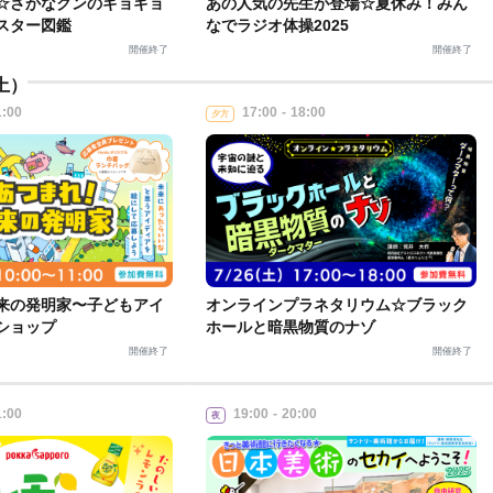
☆さかなクンのギョギョ
あの人気の先生が登場☆夏休み！みん
スター図鑑
なでラジオ体操2025
開催終了
開催終了
（土）
1:00
17:00 - 18:00
夕方
来の発明家〜子どもアイ
オンラインプラネタリウム☆ブラック
ショップ
ホールと暗黒物質のナゾ
開催終了
開催終了
1:00
19:00 - 20:00
夜