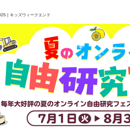
25 | キッズウィークエンド