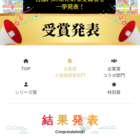
TOP
企業賞
企業賞
大規模授業部門
コラボ部門
シリーズ賞
特別賞
結
果
発
表
Congratulations!