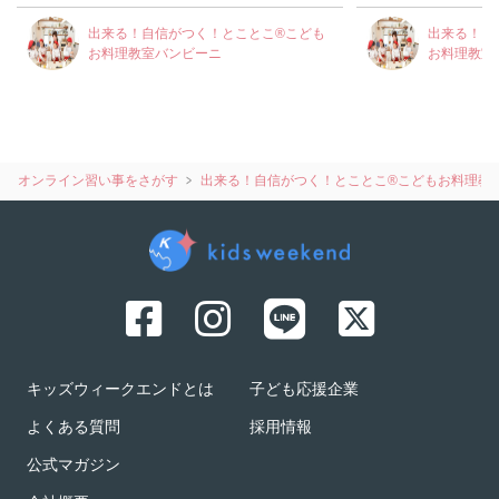
出来る！自信がつく！とことこ®️こども
出来る！自
お料理教室バンビーニ
お料理教室
オンライン習い事をさがす
出来る！自信がつく！とことこ®️こどもお料理教
キッズウィークエンドとは
子ども応援企業
よくある質問
採用情報
公式マガジン