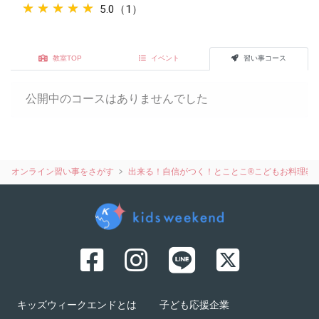
★★★★★
★★★★★
5.0（1）
教室TOP
イベント
習い事コース
公開中のコースはありませんでした
オンライン習い事をさがす
出来る！自信がつく！とことこ®️こどもお料理教
キッズウィークエンドとは
子ども応援企業