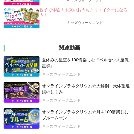
キッズウィークエンド
の今後の探査計画を取り上げます。
親子で体験！未来のおうちクリエイターになろ
「地球外生命体」に出会う日まで、あとわずか！？
う！
キッズウィークエンド
【この講座で体験できること】
オンラインプラネタリウムや、星空や宇宙の映像を使って、
宇宙天文・星空について楽しく学ぶオンライン講座です
クイズを通して、宇宙のことや、宇宙開発、身近な星空につ
関連動画
いて、
楽しく学ぶ、体感する事が出来ます。
夏休みの星空を100倍楽しむ『ペルセウス座流
星群』
宇宙・天文に関する知識、また「なぜ？」「どうして？」と
キッズウィークエンド
いう子どもたちの
「知的好奇心」は、子どもたちの視野を広げ、未来の可能性
オンラインプラネタリウム☆大解剖！天体望遠
を広げる物になります。
鏡のしくみ
この講座を通して、子どもたちの視野・未来が少しでも広が
キッズウィークエンド
ることで、
オンラインプラネタリウム☆月を100倍楽しむ
子どもたちが喜んで、楽しんで、幸せになる事を願って企
ブルームーン
画・開催いたします。
キッズウィークエンド
【講師紹介】