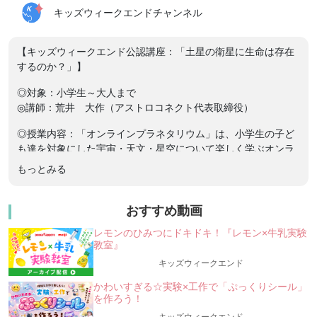
キッズウィークエンドチャンネル
【キッズウィークエンド公認講座：「土星の衛星に生命は存在
するのか？」】
◎対象：小学生～大人まで
◎講師：荒井 大作（アストロコネクト代表取締役）
◎授業内容：「オンラインプラネタリウム」は、小学生の子ど
も達を対象にした宇宙・天文・星空について楽しく学ぶオンラ
イン講座です！今回のテーマは「土星の衛星に生命は存在する
もっとみる
のか？」です。
今まで、私たちの住む太陽系の中では、地球が「生命のいる
おすすめ動画
『唯一の星』」と考えられていました。
レモンのひみつにドキドキ！『レモン×牛乳実験
ですが最近、アメリカやヨーロッパの研究者の多くが、「太陽
教室』
系の中には、地球以外にも生命が住んでいるかも？」と本気で
考えて、調査を始めています。
キッズウィークエンド
かわいすぎる☆実験×工作で「ぷっくりシール」
今回は、現在わかっている、もっとも「地球外生命体」がいる
を作ろう！
可能性のある、土星の衛星「エンケラドス」についてと、海外