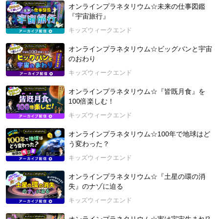
荒井 大作（あらい だいさく） 株式会社アストロコネク
オンラインプラネタリウム☆未来の仕事図鑑
ト 代表取締役
『宇宙旅行』
キッズウィークエンド
高校生から天文の世界に入り、高校、大学では自作プラネタ
リウム製作、天体写真撮影などを行う。
オンラインプラネタリウム☆ビッグバンと宇宙
2019年、宇宙と人を繋いで、感動を届けたいと思い「株式会
のおわり
社アストロコネクト」を起業。
キッズウィークエンド
2023年8月27日開催
オンラインプラネタリウム☆『皆既月食』を
100倍楽しむ！
キッズウィークエンド
オンラインプラネタリウム☆100年で地球はど
う変わった？
キッズウィークエンド
オンラインプラネタリウム☆『土星の環の消
失』のナゾに迫る
キッズウィークエンド