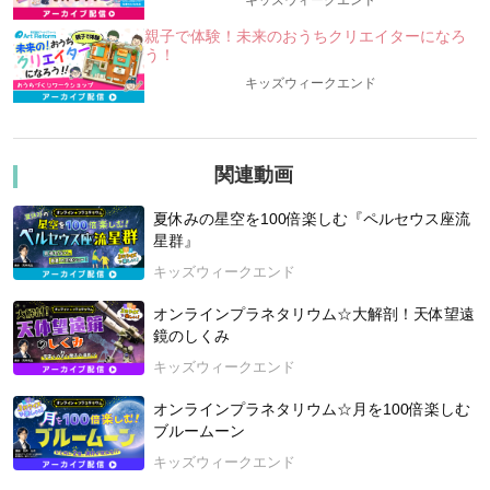
キッズウィークエンド
【今回の講座概要】
★今日の星空を楽しもう！
親子で体験！未来のおうちクリエイターになろ
★暦はどうやって決めているの？宇宙と暦の関係とは？昔の
う！
暦から、今の暦までを知ろう！
キッズウィークエンド
★普段はあまり縁のない「暦・二十四節気」を知ろう！
★質問コーナー
2025年9月27日開催
関連動画
夏休みの星空を100倍楽しむ『ペルセウス座流
星群』
キッズウィークエンド
オンラインプラネタリウム☆大解剖！天体望遠
鏡のしくみ
キッズウィークエンド
オンラインプラネタリウム☆月を100倍楽しむ
ブルームーン
キッズウィークエンド