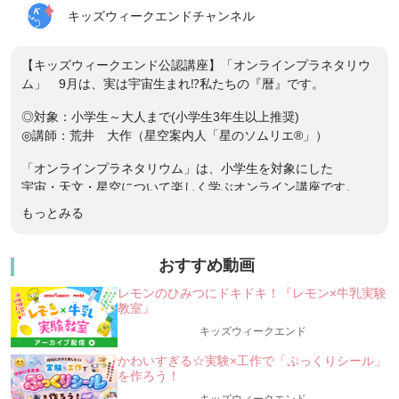
キッズウィークエンドチャンネル
【キッズウィークエンド公認講座】「オンラインプラネタリウ
ム」 9月は、実は宇宙生まれ⁉私たちの『暦』です。
◎対象：小学生～大人まで(小学生3年生以上推奨)
◎講師：荒井 大作（星空案内人「星のソムリエ®」）
「オンラインプラネタリウム」は、小学生を対象にした
宇宙・天文・星空について楽しく学ぶオンライン講座です。
もっとみる
今回は、私たちの生活リズムを決める元となる「暦(こよみ)」
と宇宙とのつながりについてです。
みなさんは、どうやって「暦」が決まっているか、知っていま
おすすめ動画
すか？昔と今の「暦」の決め方のちがいは？
レモンのひみつにドキドキ！『レモン×牛乳実験
カレンダーをよく見てみると、なにやら知らない文字がありま
教室』
せんか？これは何？
「大寒」や「夏至」ということばを聞いたことはありますか？
キッズウィークエンド
今の生活ではなじみが薄くなった「二十四節気(にじゅうしせっ
かわいすぎる☆実験×工作で「ぷっくりシール」
き)」についても荒井先生が教えてくれますよ！
を作ろう！