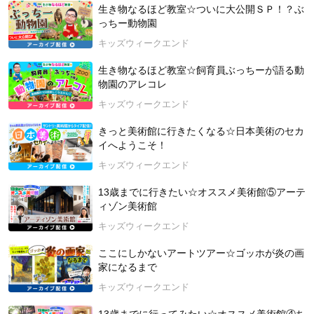
ツノを持つ糞虫（ふんちゅう）／牛や馬、鹿などのフンにやっ
生き物なるほど教室☆ついに大公開ＳＰ！？ぶ
てくる！／「絶滅危惧種」にも指定されている／フンのボール
っちー動物園
を作る！
キッズウィークエンド
【講師紹介：牧田習（まきた しゅう）さん】
生き物なるほど教室☆飼育員ぶっちーが語る動
昆虫ハンター。1996年、兵庫県生まれ。オスカープロモーショ
物園のアレコレ
ン所属。
キッズウィークエンド
2015年北海道大学 総合教育部入学後、理学部に転部。現在は
東京大学大学院（博士課程）に在学中。
きっと美術館に行きたくなる☆日本美術のセカ
昆虫ハンターとして、NHK「ダーウィンが来た！」の「ヘラク
イへようこそ！
レスオオカブト 謎の大集結！」の回（2021年1月31日放映）に
出演。現在は「猫のひたいほどワイド」（テレビ神奈川）水曜
キッズウィークエンド
レギュラー出演中！その他、テレビやラジオなど各メディアで
13歳までに行きたい☆オススメ美術館⑤アーテ
も活躍中。特技は三線。小学5年生の時にダイビングのライセン
ィゾン美術館
ス資格を取得しました！
キッズウィークエンド
2024年10月19日 開催
ここにしかないアートツアー☆ゴッホが炎の画
家になるまで
キッズウィークエンド