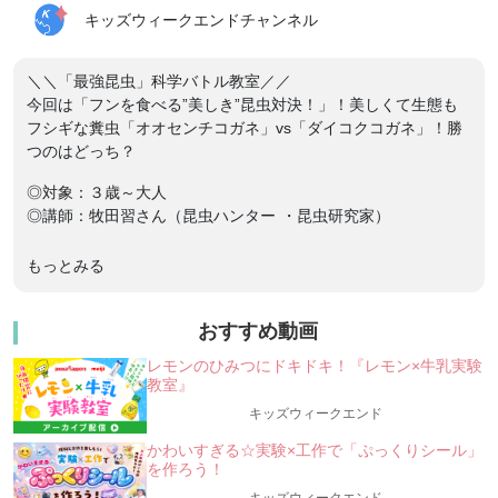
キッズウィークエンドチャンネル
＼＼「最強昆虫」科学バトル教室／／
今回は「フンを食べる”美しき”昆虫対決！」！美しくて生態も
フシギな糞虫「オオセンチコガネ」vs「ダイコクコガネ」！勝
つのはどっち？
◎対象：３歳～大人
◎講師：牧田習さん（昆虫ハンター ・昆虫研究家）
東京大学大学院（博士課程）で「昆虫」を研究している「昆虫
もっとみる
研究家」であり、NHK「ダーウィンが来た！」などに出演経験
がある、昆虫ハンター牧田習さんの「最強昆虫」科学バトル教
室！ライバル昆虫2種をデータで比較して、みんなで科学的にバ
おすすめ動画
トルしよう！（「昆虫」を実際に闘わせる授業ではありませ
レモンのひみつにドキドキ！『レモン×牛乳実験
ん）
教室』
╭━━━━━━━━━━━━━━━━━━━━━━━━━━━━━━━━╮
キッズウィークエンド
ー”好き”で学ぼう！「昆虫」を通して探究学習☆
かわいすぎる☆実験×工作で「ぷっくりシール」
ー
を作ろう！
★今回は「フンを食べる”美しき”昆虫対決！」★