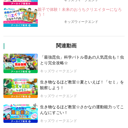
キッズウィークエンド
＼最後はみんなで投票！「最強昆虫」を比べてみよう！
／
親子で体験！未来のおうちクリエイターになろ
う！
╰━━━━━━━━━━━━━━━━━━━━━━━━━━━━━━━━╯
キッズウィークエンド
★「昆虫界のスーパースターたち」の中から、ライバル2種を徹
底比較！★
・学んだ情報をもとに、仲間と意見を出し合いながら、みんな
の投票で勝負を決める、”科学的”バトル授業です！
関連動画
・大きさ、パワー、身体機能、寿命、分布、生息地など、あら
ゆる角度からライバル同士を比べてみよう！
「最強昆虫」科学バトル⑧あの人気昆虫も！虫
・シリーズ最終回には「頂上決戦」も！？
とり完全攻略☆
・「昆虫」をデータで比較する授業です。実際に闘わせる授業
キッズウィークエンド
ではありません。
生き物なるほど教室☆夏といえば！「セミ」を
＜「フンを食べる”美しき”昆虫対決！」！ ＼＼勝者は？／／
観察しよう！
＞
■エントリーNo.11：オオセンチコガネ：とても美しい糞虫（ふ
キッズウィークエンド
んちゅう）の仲間／鹿や猿などのフンでよく見つかる／地域に
生き物なるほど教室☆さかなの運動能力ってこ
よって、赤・緑・青などさまざまな色の個体があらわれる／背
んなにすごい！
側だけではなく、おなか側も美しい！
キッズウィークエンド
■エントリーNo.12：ダイコクコガネ：オスは長くてカッコいい