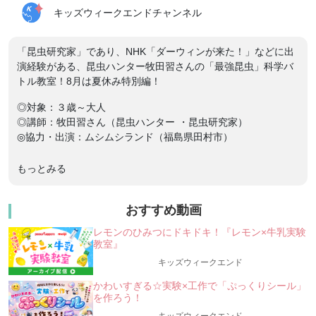
キッズウィークエンドチャンネル
「昆虫研究家」であり、NHK「ダーウィンが来た！」などに出
演経験がある、昆虫ハンター牧田習さんの「最強昆虫」科学バ
トル教室！8月は夏休み特別編！
◎対象：３歳～大人
◎講師：牧田習さん（昆虫ハンター ・昆虫研究家）
◎協力・出演：ムシムシランド（福島県田村市）
╭━━━━━━━━━━━━━━━━━━━━━━━━━━━━━━━━╮
もっとみる
ー”好き”で学ぼう！「昆虫」を通して探究学習☆
ー
★第8回は「虫とり完全攻略！」★
おすすめ動画
＼親御さんも必見！虫とりの達人がハウツーを教えま
レモンのひみつにドキドキ！『レモン×牛乳実験
す！／
教室』
✨虫の楽園☆ムシムシランド（福島県田村市）から生出演
キッズウィークエンド
も✨
╰━━━━━━━━━━━━━━━━━━━━━━━━━━━━━━━━╯
かわいすぎる☆実験×工作で「ぷっくりシール」
を作ろう！
みなさん、虫とり（昆虫採集）は好きですか？