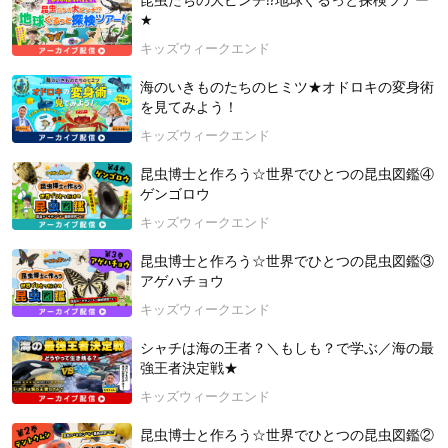
昆虫たちの大ピンチ⁉地球ぐるっと探検ツアー
ら生態までを説明するだけでなく、展示昆虫や生きているカブ
★
トムシなどと直接触れ合える時間を提供しています。
https://
キッズウィークエンド
mushimushiland.com/
海のいきものたちのヒミツ★オドロキの変身術
2025年8月2日開催
を見てみよう！
キッズウィークエンド
昆虫博士と作ろう☆世界でひとつの昆虫図鑑④
ゲンゴロウ
キッズウィークエンド
昆虫博士と作ろう☆世界でひとつの昆虫図鑑③
アゲハチョウ
キッズウィークエンド
シャチは海の王者？＼もしも？で学ぶ／海の最
強王者決定戦★
キッズウィークエンド
昆虫博士と作ろう☆世界でひとつの昆虫図鑑②