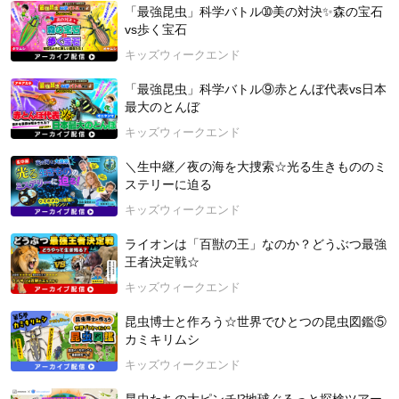
昆虫ハンターとして、NHK「ダーウィンが来た！」の「ヘラク
「最強昆虫」科学バトル➉美の対決✨森の宝石
レスオオカブト 謎の大集結！」の回（2021年1月31日放映）に
vs歩く宝石
出演。現在は「猫のひたいほどワイド」（テレビ神奈川）水曜
キッズウィークエンド
レギュラー出演中！その他、テレビやラジオなど各メディアで
も活躍中。
「最強昆虫」科学バトル⑨赤とんぼ代表vs日本
☆牧田習公式X(Twitter)（@shu1014my）：
https://twitter.com/s
最大のとんぼ
hu1014my?s=20&t=VFg_FVJuUu-HKPoFjsBjfw
キッズウィークエンド
【7/4発売！「昆虫博士・牧田 習の虫とり完全攻略本」（小学
＼生中継／夜の海を大捜索☆光る生きもののミ
館）】
ステリーに迫る
初心者にもやさしい実用的な情報から、ちょっとマニアックな
採集テクニックまで網羅した、最新の昆虫採集マニュアル本で
キッズウィークエンド
す。ポケットサイズとなっておりますので、虫とりのお供とし
ライオンは「百獣の王」なのか？どうぶつ最強
て大活躍してくれるはずです。
王者決定戦☆
https://www.shogakukan.co.jp/books/09227443
キッズウィークエンド
【協力・出演：ムシムシランド（福島県田村市）】
1000匹を超えるカブトムシを見たり触わったりすることができ
昆虫博士と作ろう☆世界でひとつの昆虫図鑑⑤
るカブトムシドームと、100種類を超える標本や外国の生きた
カミキリムシ
カブクワ、田村市に生息する昆虫を観察でき、オリジナル商品
キッズウィークエンド
も購入できる昆虫館があります。コンセプトは、「触れ合
い」。来場いただいた方々に、常駐スタッフが昆虫の飼い方か