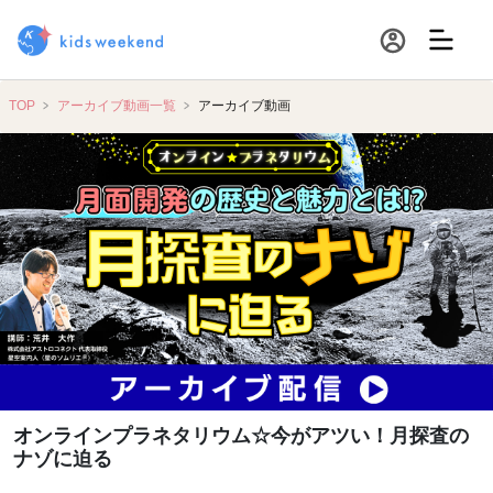
TOP
アーカイブ動画一覧
アーカイブ動画
オンラインプラネタリウム☆今がアツい！月探査の
ナゾに迫る