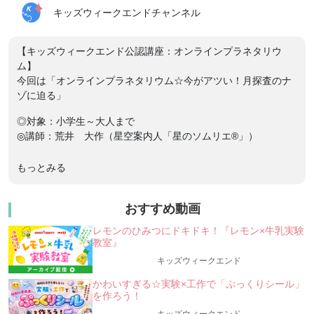
キッズウィークエンドチャンネル
【キッズウィークエンド公認講座：オンラインプラネタリウ
ム】
今回は「オンラインプラネタリウム☆今がアツい！月探査のナ
ゾに迫る」
◎対象：小学生～大人まで
◎講師：荒井 大作（星空案内人「星のソムリエ®」）
「オンラインプラネタリウム」は、小学生を対象にした
もっとみる
宇宙・天文・星空について楽しく学ぶオンライン講座です。
今回は、「今がアツい！月探査のナゾに迫る」です。
おすすめ動画
2025年は、地球から月に向かって3機の「月着陸船」が打上げ
レモンのひみつにドキドキ！『レモン×牛乳実験
られました。
教室』
今後さらに1機が打上げられ、1年の間に4機もの「月着陸船」
が月を目指すことになります。
キッズウィークエンド
これだけ多くの月着陸船が月を目指すのは歴史上初めてです！
かわいすぎる☆実験×工作で「ぷっくりシール」
を作ろう！
そこで、今回は「月探査・月面開発」をテーマに