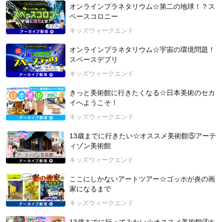
オンラインプラネタリウム☆第二の地球！？ス
ペースコロニー
キッズウィークエンド
オンラインプラネタリウム☆宇宙の環境問題！
スペースデブリ
キッズウィークエンド
きっと美術館に行きたくなる☆日本美術のセカ
イへようこそ！
キッズウィークエンド
13歳までに行きたい☆オススメ美術館⑤アーテ
ィゾン美術館
キッズウィークエンド
ここにしかないアートツアー☆ゴッホが炎の画
家になるまで
キッズウィークエンド