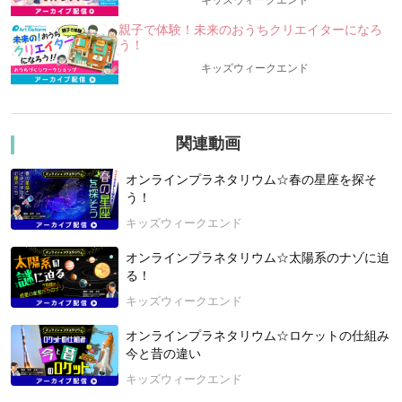
キッズウィークエンド
月探査と月面開発の歴史を振り返りながら学びます。
親子で体験！未来のおうちクリエイターになろ
☆月着陸船って何？
う！
☆どうして、そんなにも『月』を目指すのか？
キッズウィークエンド
☆いつから月の探査をするようになったの？
夜空を見上げると、その表面の模様まで見えるほど近くにある
「月」ですが、
関連動画
そこにはいったいどんなナゾがあるのでしょうか？
人々はなぜ「月」を目指すのか！？皆でそのナゾに迫ります！
オンラインプラネタリウム☆春の星座を探そ
【今回の講座概要】
う！
★今日の星空を楽しもう！
キッズウィークエンド
★「月探査・月面開発」の歴史
★最新の「月面開発」
オンラインプラネタリウム☆太陽系のナゾに迫
る！
2025年4月19日 開催
キッズウィークエンド
オンラインプラネタリウム☆ロケットの仕組み
今と昔の違い
キッズウィークエンド