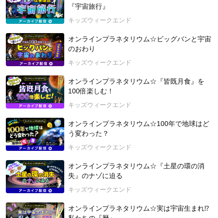
人を繋いで感動を届けたいと思い「株式会社アストロコネク
『宇宙旅行』
ト」を起業。
キッズウィークエンド
【受賞履歴】
2020年 / 2021年 子育て・キッズ部門優秀講座賞 受賞【主
オンラインプラネタリウム☆ビッグバンと宇宙
催：ストリートアカデミー】
のおわり
2021年 スクール賞グランプリ、2022年 先生部門準グランプ
キッズウィークエンド
リ、2023年 人気授業賞＆先生賞 入賞【主催：キッズウィー
クエンド】
オンラインプラネタリウム☆『皆既月食』を
100倍楽しむ！
2024年4月13日 開催
キッズウィークエンド
オンラインプラネタリウム☆100年で地球はど
う変わった？
キッズウィークエンド
オンラインプラネタリウム☆『土星の環の消
失』のナゾに迫る
キッズウィークエンド
オンラインプラネタリウム☆実は宇宙生まれ⁉