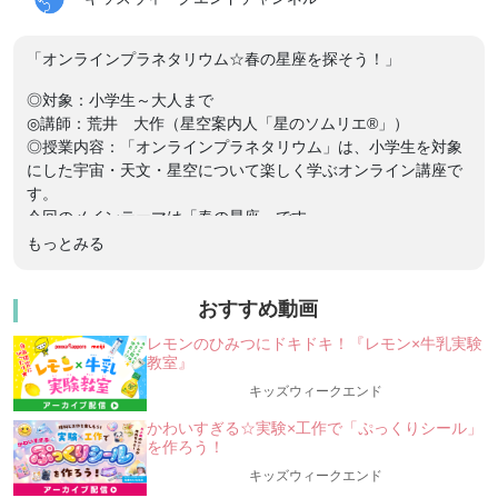
「オンラインプラネタリウム☆春の星座を探そう！」
◎対象：小学生～大人まで
◎講師：荒井 大作（星空案内人「星のソムリエ®」）
◎授業内容：「オンラインプラネタリウム」は、小学生を対象
にした宇宙・天文・星空について楽しく学ぶオンライン講座で
す。
今回のメインテーマは「春の星座」です。
もっとみる
今回は春の星座たちを探しながら、そこに隠れるさまざまな姿
の銀河たちを楽しんでみたいと思います。
おすすめ動画
【この講座で体験できること】
レモンのひみつにドキドキ！『レモン×牛乳実験
オンラインプラネタリウムや、星空や宇宙の映像を使って、
教室』
宇宙天文・星空について楽しく学ぶオンライン講座です。
キッズウィークエンド
クイズを通して、宇宙のことや、宇宙開発、身近な星空につ
かわいすぎる☆実験×工作で「ぷっくりシール」
いて、
を作ろう！
楽しく学ぶ、体感する事が出来ます。
キッズウィークエンド