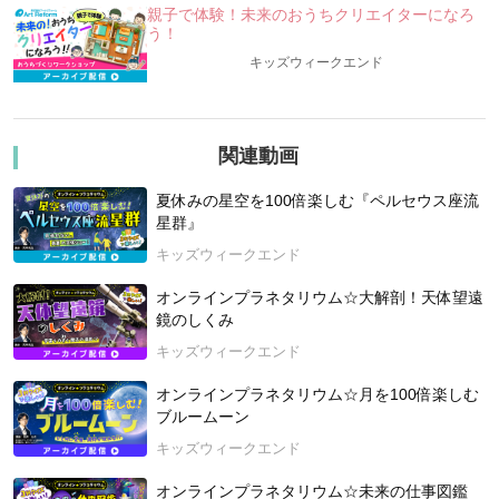
宇宙・天文に関する知識、また「なぜ？」「どうして？」と
親子で体験！未来のおうちクリエイターになろ
いう子どもたちの
う！
「知的好奇心」は、子どもたちの視野を広げ、未来の可能性
キッズウィークエンド
を広げる物になります。
この講座を通して、子どもたちの視野・未来が少しでも広が
ることで、
関連動画
子どもたちが喜んで、楽しんで、幸せになる事を願って企
画・開催いたします。
夏休みの星空を100倍楽しむ『ペルセウス座流
【今回の講座概要】
星群』
★今日の夜空はどんな星が見られるの？！
キッズウィークエンド
★この星の並びは？春の星座を探そう！
★春の夜空に隠れる「さまざまな姿の銀河」たち
オンラインプラネタリウム☆大解剖！天体望遠
★質問コーナー
鏡のしくみ
キッズウィークエンド
【講師紹介】
荒井 大作（あらい だいさく） 株式会社アストロコネク
オンラインプラネタリウム☆月を100倍楽しむ
ト 代表取締役
ブルームーン
高校生から天文の世界に入り、高校、大学では自作プラネタ
キッズウィークエンド
リウム製作、天体写真撮影などを行う。
長年カメラメーカーにてレンズ設計に従事。2019年、宇宙と
オンラインプラネタリウム☆未来の仕事図鑑