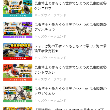
昆虫博士と作ろう☆世界でひとつの昆虫図鑑④
ゲンゴロウ
＼人気シリーズ「まんが家になろう✏️』／
新しい時代を生きる力！描く力で自分の「未来」を切り拓こ
キッズウィークエンド
う！大人気！イラスト教室シリーズの、まんが教育家 松田 純
先生の新シリーズ授業！絵を描く力は、子どもたちの未来への
昆虫博士と作ろう☆世界でひとつの昆虫図鑑③
アイデアを引き出します！絵が得意な子もそうでない子も、皆
アゲハチョウ
さんが対象です。「絵を描く」（右脳）＋「言葉で考える」
キッズウィークエンド
（左脳）の組み合わせで、自分の未来を創造する力が育ちま
す！
シャチは海の王者？＼もしも？で学ぶ／海の最
強王者決定戦★
【講師紹介】
キッズウィークエンド
松田 純先生（内閣府支援『まんが教育プロジェクト』代表、一
般社団法人 国際まんが教育協会代表理事、株式会社月笛クリ
昆虫博士と作ろう☆世界でひとつの昆虫図鑑②
エイションズ代表取締役、桃山学院大学客員教授）
テントウムシ
1977年熊本県生まれ。「イラスト思考」の開発者であり、イメ
ージとストーリーを使ったビジネスコミュニケーションの専門
キッズウィークエンド
家。大学在学中に角川書店よりまんが家デビュー。その後、ト
昆虫博士と作ろう☆世界でひとつの昆虫図鑑①
ヨタ自動車・三菱商事などの大手企業や教育機関との連携でま
クワガタムシ
んが教育コンテンツの製作を手掛け、『７つの習慣』のまんが
講座企画も担当する。多くの企業や経営者に「イラスト思考」
キッズウィークエンド
をはじめとした組織開発プログラムを提供する一方で、教育活