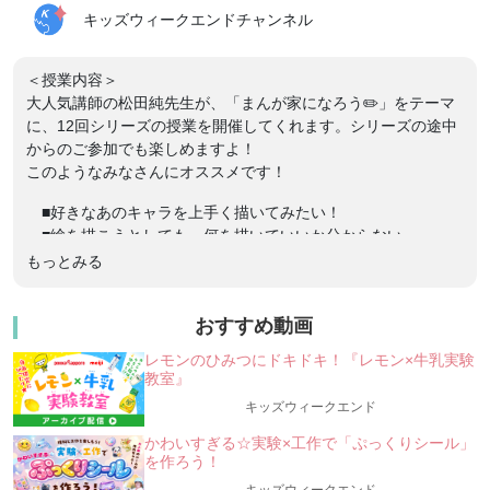
キッズウィークエンドチャンネル
＜授業内容＞
大人気講師の松田純先生が、「まんが家になろう✏️」をテーマ
に、12回シリーズの授業を開催してくれます。シリーズの途中
からのご参加でも楽しめますよ！
このようなみなさんにオススメです！
■好きなあのキャラを上手く描いてみたい！
■絵を描こうとしても、何を描いていいか分からない
■自分のまんがを作りたい！
もっとみる
■自分のアイデアを形にしたい！
＼シリーズ第11回目／
おすすめ動画
ついに、シリーズ授業も最終回まであと２回！シナリオ（ネー
レモンのひみつにドキドキ！『レモン×牛乳実験
ム）が描けるようになったら、次は、いよいよ４〜６コマの
教室』
「マンガ」制作だ！これまで伝授したコツを思い出しながら、
キッズウィークエンド
マンガを描いてみよう！
◎授業：『まんが家になろう ⑪「ストーリー」編！マンガを描
かわいすぎる☆実験×工作で「ぷっくりシール」
いてみよう！』
を作ろう！