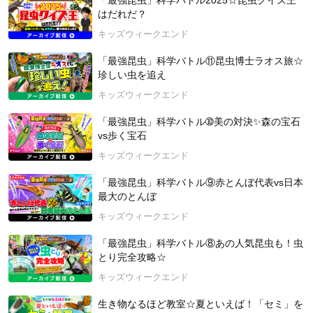
「最強昆虫」科学バトル2025☆昆虫クイズ王
動にも精力的に取り組む。禅の体験をベースにまんがの思考法
はだれだ？
を融合させた教育メソッド「まんが教育」を提唱し、日本発の
キャリア教育として、全国で60校を超える小学校～大学をはじ
キッズウィークエンド
め、中国やアジア圏にまでその活動は広がっている。在家禅者
として、学生時代から円覚寺派の臨済禅道場（人間禅）で２０
「最強昆虫」科学バトル⑪昆虫博士ラオス旅☆
年間禅の修行を続けている。号は大愚。
珍しい虫を追え
https://illustshikou.com/
キッズウィークエンド
2024年9月23日 開催
「最強昆虫」科学バトル➉美の対決✨森の宝石
vs歩く宝石
キッズウィークエンド
「最強昆虫」科学バトル⑨赤とんぼ代表vs日本
最大のとんぼ
キッズウィークエンド
「最強昆虫」科学バトル⑧あの人気昆虫も！虫
とり完全攻略☆
キッズウィークエンド
生き物なるほど教室☆夏といえば！「セミ」を