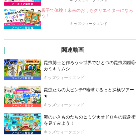
キッズウィークエンド
◎対象：小学生～大人（推奨：小学校中学年。小さなお子さん
は保護者の方が適宜お手伝いください）
親子で体験！未来のおうちクリエイターになろ
う！
◎講師：松田純先生（まんが教育家）
キッズウィークエンド
＜シリーズ授業の予定＞
▼第一章：君だけのオリジナルキャラを描こう！
①：キャラクターの作り方 基礎編 線と形でキャラを描く
②：キャラクターの作り方 応用編 描けるキャラを組み合わ
関連動画
せる
③：オリジナルキャラクターを完成させよう！
昆虫博士と作ろう☆世界でひとつの昆虫図鑑⑤
④：オリジナルキャラクターを動かしてみよう！
カミキリムシ
▼第二章：複数のキャラを設定して動かしてみよう！
キッズウィークエンド
⑤：４つの役割を理解しよう！〜①主人公／②仲間／③ライバ
ル／④メンター（師匠）
昆虫たちの大ピンチ⁉地球ぐるっと探検ツアー
⑥：４つの役割〜②仲間のキャラを作ろう！
★
⑦：４つの役割〜④メンター（師匠）のキャラを作ろう！
キッズウィークエンド
⑧：４つの役割〜③ライバルのキャラを作ろう！
▼第三章：ストーリーを作ってみよう！
海のいきものたちのヒミツ★オドロキの変身術
⑨：ストーリー作りを学ぼう！ ２コマまんが
を見てみよう！
⑩：ストーリーのシナリオを書いてみよう！
キッズウィークエンド
⑪：ストーリーマンガを描いてみよう！ ４コマ〜６コマ
⑫：ストーリーマンガを完成させよう！（自由創作）