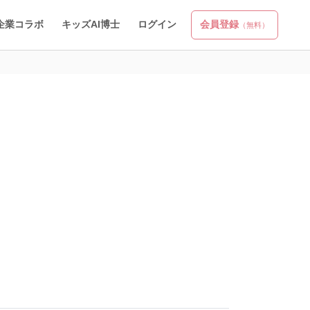
企業コラボ
キッズAI博士
ログイン
会員登録
（無料）