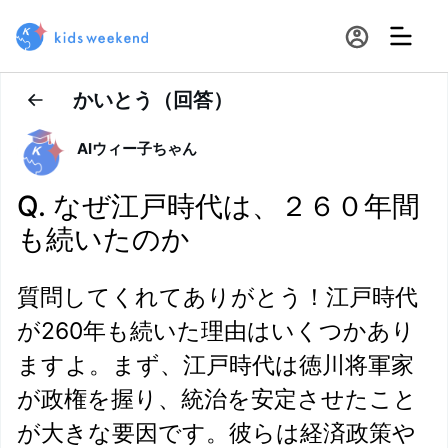
かいとう（回答）
C
AIウィー子ちゃん
o
n
v
Q. なぜ江戸時代は、２６０年間
e
r
も続いたのか
s
a
t
i
質問してくれてありがとう！江戸時代
o
n
が260年も続いた理由はいくつかあり
ますよ。まず、江戸時代は徳川将軍家
が政権を握り、統治を安定させたこと
が大きな要因です。彼らは経済政策や