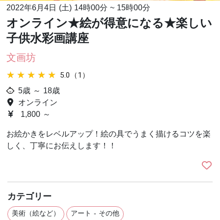
2022年6月4日 (土)
14時00分
~
15時00分
オンライン★絵が得意になる★楽しい
子供水彩画講座
文画坊
★★★★★
★★★★★
5.0（1）
5歳 ～ 18歳
オンライン
1,800 ～
お絵かきをレベルアップ！絵の具でうまく描けるコツを楽
しく、丁寧にお伝えします！！
カテゴリー
美術（絵など）
アート - その他