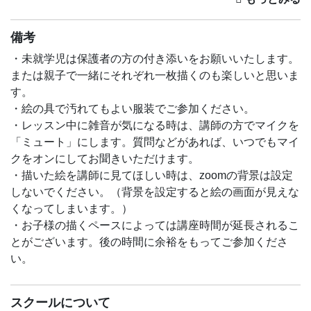
子供たちの描き方を見ていると、画材の扱い方を知らない
から、思うように描けずにぐちゃぐちゃになってしまっ
備考
て、もったいないことがよくあります。
・未就学児は保護者の方の付き添いをお願いいたします。
この講座では、
または親子で一緒にそれぞれ一枚描くのも楽しいと思いま
筆の持ち方、
す。
絵の具の混ぜ方、
・絵の具で汚れてもよい服装でご参加ください。
水を入れる量、
・レッスン中に雑音が気になる時は、講師の方でマイクを
絵の具の塗り方、
「ミュート」にします。質問などがあれば、いつでもマイ
などの基本的なことをわかりやすく、しっかりお伝えしま
クをオンにしてお聞きいただけます。
す。
・描いた絵を講師に見てほしい時は、zoomの背景は設定
しないでください。（背景を設定すると絵の画面が見えな
基本の画材の使い方がわかれば、
くなってしまいます。）
描きやすくなって、描くのが楽しくなるし、絵のアイディ
・お子様の描くペースによっては講座時間が延長されるこ
アもより豊かになり、表現も広がります。
とがございます。後の時間に余裕をもってご参加くださ
い。
一回の講座で絵を一枚仕上げます。
動物や風景など毎回テーマがかわります。学校では教えて
くれないような様々な技法も応用していきます。
スクールについて