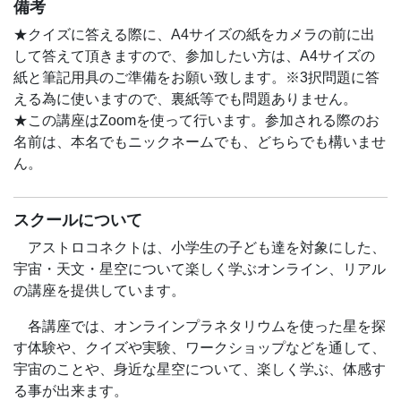
宇宙・天文に関する知識、また「なぜ？」「どうして？」
備考
この講座を通して、子どもたちの視野・未来が少しでも
という子どもたちの
広がることで、
★クイズに答える際に、A4サイズの紙をカメラの前に出
「知的好奇心」は、子どもたちの視野を広げ、未来の可能
子どもたちが喜んで、楽しんで、幸せになる事を願って
して答えて頂きますので、参加したい方は、A4サイズの
性を広げる物になります。
企画・開催いたします。
紙と筆記用具のご準備をお願い致します。※3択問題に答
える為に使いますので、裏紙等でも問題ありません。
この講座を通して、子どもたちの視野・未来が少しでも広
【講師紹介】
★この講座はZoomを使って行います。参加される際のお
がることで、
荒井 大作（あらい だいさく） 株式会社アストロコ
名前は、本名でもニックネームでも、どちらでも構いませ
子どもたちが喜んで、楽しんで、幸せになる事を願って企
ネクト 代表取締役
ん。
画・開催いたします。
高校生から天文の世界に入り、高校、大学では自作プラ
【今回の講座概要】
ネタリウム製作、天体写真撮影などを行う。
スクールについて
★今日は何が見えるの？オンラインプラネタリウムで今
2019年、宇宙と人を繋いで、感動を届けたいと思い
夜の夜空を楽しもう！
アストロコネクトは、小学生の子ども達を対象にした、
「株式会社アストロコネクト」を起業。
★「ブラックホール」って何？だれがみつけたの？
宇宙・天文・星空について楽しく学ぶオンライン、リアル
★「ブラックホール」ってどこにあるの？見ることでき
の講座を提供しています。
荒井先生のインタビュー記事
るの？
https://www.kidsweekend.jp/magazine/articles/te_interview
各講座では、オンラインプラネタリウムを使った星を探
★質問コーナー
_araidaisaku
す体験や、クイズや実験、ワークショップなどを通して、
※途中で3択のクイズを出します。クイズに参加したい方
宇宙のことや、身近な星空について、楽しく学ぶ、体感す
【メディア出演】
はビデオをONにしてご参加下さい。
る事が出来ます。
TBSラジオ「こどもでんわそうだんしつ」/テレビ東京