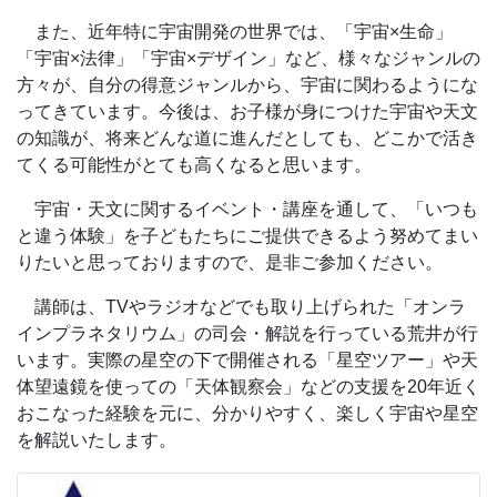
※ビデオをONにできる方は、紙と書くものをご用意くだ
「秒でNEWS180」
また、近年特に宇宙開発の世界では、「宇宙×生命」
さい。3択クイズの答えを書いて、
「宇宙×法律」「宇宙×デザイン」など、様々なジャンルの
画面に見える形でクイズに答えます。
【受賞履歴】
方々が、自分の得意ジャンルから、宇宙に関わるようにな
（クイズに参加するかしないかはご自由にお選び頂けま
2020年 / 2021年 子育て・キッズ部門優秀講座賞 受賞
ってきています。今後は、お子様が身につけた宇宙や天文
す）
【主催：ストリートアカデミー】
の知識が、将来どんな道に進んだとしても、どこかで活き
2021年 スクール賞グランプリ、2022年、2024年先生部
【講師紹介】
てくる可能性がとても高くなると思います。
門準グランプリ【主催：キッズウィークエンド】
荒井 大作（あらい だいさく） 株式会社アストロコ
宇宙・天文に関するイベント・講座を通して、「いつも
ネクト 代表取締役
★☆★☆★☆★☆★☆★☆★☆★☆★☆★☆★☆★☆★☆★☆★
と違う体験」を子どもたちにご提供できるよう努めてまい
高校生から天文の世界に入り、高校、大学では自作プラ
☆★☆★☆★☆★☆★☆★☆★☆★☆★☆★☆★☆
りたいと思っておりますので、是非ご参加ください。
ネタリウム製作、天体写真撮影などを行う。
長年カメラメーカーにてレンズ設計に従事。2019年、
講師の荒井さんをはじめ、星の世界を楽しく、面白く伝え
講師は、TVやラジオなどでも取り上げられた「オンラ
宇宙と人を繋いで感動を届けたいと思い「株式会社アスト
てくれる解説員が登場する「オンラインプラネタリウム」
インプラネタリウム」の司会・解説を行っている荒井が行
ロコネクト」を起業。
は、
います。実際の星空の下で開催される「星空ツアー」や天
下記YouTube公式チャンネルにて、毎週金曜よる９時から
体望遠鏡を使っての「天体観察会」などの支援を20年近く
【メディア出演】
無料ライブ配信中です！（アーカイブ動画も無料でご視聴
おこなった経験を元に、分かりやすく、楽しく宇宙や星空
TBSラジオ「こどもでんわそうだんしつ」/テレビ東京
できます）
を解説いたします。
「秒でNEWS180」
https://www.youtube.com/@onlineplane
【受賞履歴】