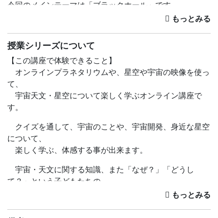
今回のメインテーマは「ブラックホール」です。
数ある天体のなかで、もっとも不思議でもっともナゾな天
体と言われるのが「ブラックホール」です。
授業シリーズについて
なんでも吸い込むという「ブラックホール」。
【この講座で体験できること】
吸い込まれるとどうなるのか？
オンラインプラネタリウムや、星空や宇宙の映像を使っ
そもそも「ブラックホール」ってなんなのか？
て、
本当にあるのか？
宇宙天文・星空について楽しく学ぶオンライン講座で
そんな「ブラックホール」のナゾにせまります！
す。
【この講座で体験できること】
クイズを通して、宇宙のことや、宇宙開発、身近な星空
オンラインプラネタリウムや、星空や宇宙の映像を使っ
について、
て、
楽しく学ぶ、体感する事が出来ます。
宇宙天文・星空について楽しく学ぶオンライン講座です。
宇宙・天文に関する知識、また「なぜ？」「どうし
クイズを通して、宇宙のことや、宇宙開発、身近な星空に
て？」という子どもたちの
ついて、
「知的好奇心」は、子どもたちの視野を広げ、未来の可
楽しく学ぶ、体感する事が出来ます。
能性を広げる物になります。