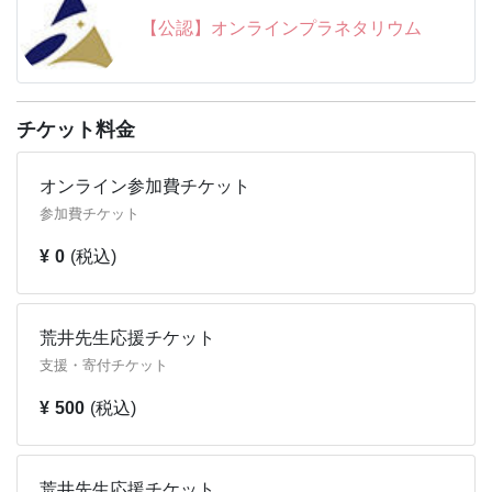
2020年 / 2021年 子育て・キッズ部門優秀講座賞 受賞
皆さんのご視聴、チャンネル登録をお待ちしております！
【公認】オンラインプラネタリウム
【主催：ストリートアカデミー】
★☆★☆★☆★☆★☆★☆★☆★☆★☆★☆★☆★☆★☆★☆★
2021年 スクール賞グランプリ、2022年 先生部門準グラ
☆★☆★☆★☆★☆★☆★☆★☆★☆★☆★☆★☆
ンプリ、2023年 人気授業賞＆先生賞 入賞【主催：キッ
ズウィークエンド】
チケット料金
★☆★☆★☆★☆★☆★☆★☆★☆★☆★☆★☆★☆★☆★☆★
オンライン参加費チケット
☆★☆★☆★☆★☆★☆★☆★☆★☆★☆★☆★☆
参加費チケット
講師の荒井さんをはじめ、星の世界を楽しく、面白く伝え
¥ 0
(税込)
てくれる解説員が登場する「オンラインプラネタリウム」
は、下記YouTube公式チャンネルにて、毎週金曜よる９時
から無料ライブ配信中です！（アーカイブ動画も無料でご
視聴できます）
荒井先生応援チケット
支援・寄付チケット
https://www.youtube.com/@onlineplane
¥ 500
(税込)
皆さんのご視聴、チャンネル登録をお待ちしております！
★☆★☆★☆★☆★☆★☆★☆★☆★☆★☆★☆★☆★☆★☆★
☆★☆★☆★☆★☆★☆★☆★☆★☆★☆★☆★☆
荒井先生応援チケット