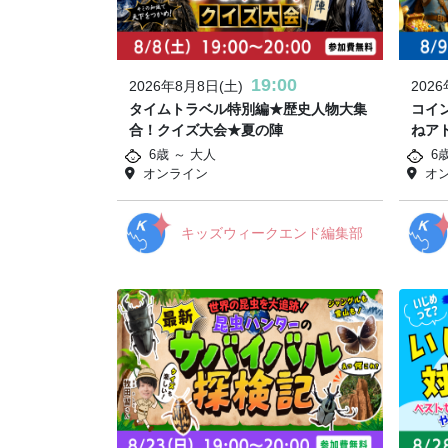
19:00
2026年8月8日(土)
202
タイムトラベル特別編★歴史人物大集
コイ
合！クイズ大会★夏の陣
ねア
6歳 ～ 大人
6歳
オンライン
オ
キッズウィークエンド編集部