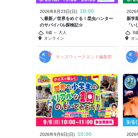
19:00
2026年8月23日(日)
202
＼最新／世界をめぐる！昆虫ハンター
新学
のサバイバル探検記☆
「い
6歳 ～ 大人
8
オンライン
オ
キッズウィークエンド編集部
10:00
2026年9月6日(日)
202