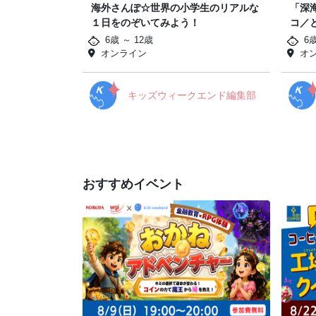
海外さんぽ☆世界の小学生のリアルな
「深
１日をのぞいてみよう！
コ／
6歳 ～ 12歳
6
オンライン
オ
キッズウィークエンド編集部
おすすめイベント