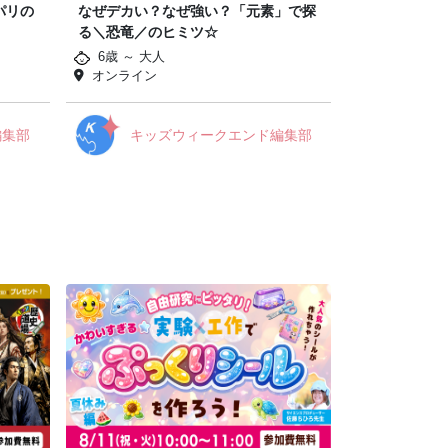
パリの
なぜデカい？なぜ強い？「元素」で探
る＼恐竜／のヒミツ☆
6歳 ～ 大人
オンライン
編集部
キッズウィークエンド編集部