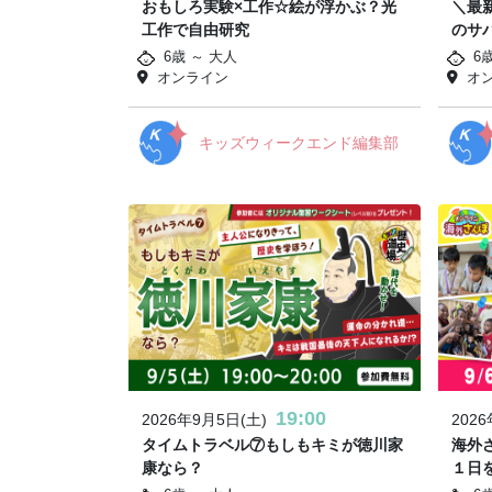
おもしろ実験×工作☆絵が浮かぶ？光
＼最
工作で自由研究
のサ
6歳 ～ 大人
6
オンライン
オ
キッズウィークエンド編集部
19:00
2026年9月5日(土)
202
タイムトラベル⑦もしもキミが徳川家
海外
康なら？
１日