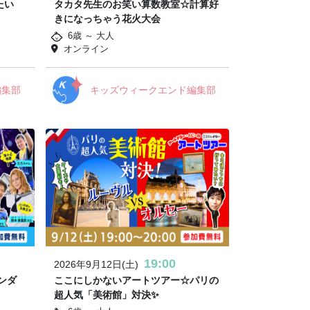
たい
タカタ先生のお笑い算数教室☆計算好
きになっちゃう花火大会
6歳 ～ 大人
オンライン
編集部
キッズウィークエンド編集部
19:00
2026年9月12日(土)
ンダ
ここにしかないアートツアー☆パリの
超人気「美術館」対決✨