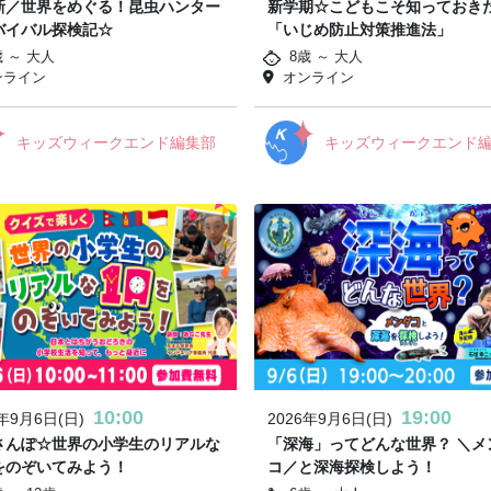
新／世界をめぐる！昆虫ハンター
新学期☆こどもこそ知っておき
バイバル探検記☆
「いじめ防止対策推進法」
歳 ～ 大人
8歳 ～ 大人
ンライン
オンライン
キッズウィークエンド編集部
キッズウィークエンド
10:00
19:00
6年9月6日(日)
2026年9月6日(日)
さんぽ☆世界の小学生のリアルな
「深海」ってどんな世界？ ＼メ
をのぞいてみよう！
コ／と深海探検しよう！