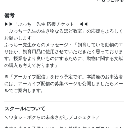
3月の「生き物なるほど教室」は「冬眠明けの生き物を知
ろう！」がテーマです！
備考
3月上旬は、二十四節気（にじゅうしせっき）（※1）では
▶︎▶︎「ぶっちー先生 応援チケット」◀︎◀︎
「啓蟄（けいちつ）」。「蟄虫戸を啓く（すごもりのむし
「ぶっちー先生の生き物なるほど教室」の応援をよろしく
とをひらく）」とも言われています。
お願いします！
そのことば通り、春の陽気に誘われて、土の中で冬眠して
ぶっちー先生からのメッセージ：「飼育している動物のエ
いた虫たちが動き出す頃です。そして、虫とは昆虫だけで
サほか、飼育用品に使用させていただきたく思っておりま
はなく、もとはといえば、様々な生き物を指す言葉なので
す。授業をより良いものにするために、動物に関する文献
す。春がすぐそこまできていますね。
の購入も考えております」
ぶっちー先生が学生のころ、研究のために全国を駆け回っ
※「アーカイブ配信」を行う予定です。本講座のお申込者
て探していた日本のトカゲも、そろそろ冬眠から目覚めま
には、アーカイブ配信の募集ページを公開しましたらメー
す。実はとってもかわいい生き物で、ぶっちー先生にかか
ルでご案内します。
れば捕まえるのも簡単なんです！
「トカゲ捕獲名人」ぶっちー先生に実演を見せてもらっ
て、自分でも「トカゲ釣り」にチャレンジしてみません
スクールについて
か？
＼ワタシ・ボクらの未来さがしプロジェクト／
トカゲについてのあっと驚くあれこれも、ぶっちー先生の
お話とクイズで、楽しく学びましょう。