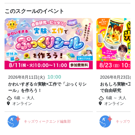
このスクールのイベント
10:00
2026年8月11日(火)
2026年8月23日(日
かわいすぎる☆実験×工作で「ぷっくりシ
おもしろ実験×工
ール」を作ろう！
で自由研究
6歳 ～ 大人
6歳 ～ 大人
オンライン
オンライン
キッズウィークエンド編集部
キッズウィ