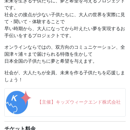
未来を生きる子供たちに、夢と希望を与えるプロジェクト
です。
また、トカゲのみならず、冬眠から目を覚ます生き物は、
社会との接点が少ない子供たちに、大人の世界を実際に見
もちろん他にもたくさんいます。他にはどんな生き物たち
て・聞いて・体験することで
がいるのか、また、生き物たちがどんなふうに冬眠から目
早い時期から、大人になってから叶えたい夢を実現するお
覚めてくるのか、そんなお話も一緒にご紹介します。
手伝いをするプロジェクトです。
冬眠明けの生き物が、先生の書斎から登場してくれるかも
しれませんよ！？ ※2
オンラインならではの、双方向のコミュニケーション、全
国津々浦々まで届けられる特徴を生かして
★★ぜひ、授業開始10分ほど前からご参加ください！★★
日本全国の子供たちに夢と希望を与えます。
前回講座「生き物なるほど教室☆ぶっちー先生のどうぶつ
旅行記～ボルネオ島編～」内で皆さんからいただいたご質
社会が、大人たちが全員、未来を作る子供たちを応援しま
問に、ぶっちー先生がお答えくださる予定です。
しょう！
お時間のある方は、9:20ごろからご参加くださいね。お待
ちしております！
【主催】キッズウィークエンド株式会社
※1 「二十四節気（にじゅうしせっき）」とは、古来か
ら使われる太陰太陽暦で、一年を太陽の黄経に従って二十
四等分し、それぞれに季節の目安を示す名前を付けたもの
です。
チケット料金