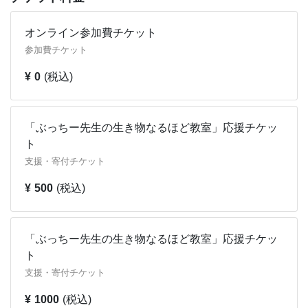
よく知られるものとしては、立春、夏至、大寒などがあり
ます。
オンライン参加費チケット
※2 生き物のコンディションによっては出演しない場合
参加費チケット
がございます。ご了承ください。
¥ 0
(税込)
【講師プロフィール】
大渕 希郷（おおぶち まさと）先生：どうぶつ科学コミュ
ニケーター
「ぶっちー先生の生き物なるほど教室」応援チケッ
1982年神戸市生まれ。京都大学大学院・動物学教室を単
ト
位取得退学した後、上野動物園・飼育展示スタッフ、日本
支援・寄付チケット
科学未来館・科学コミュニケーター、京都大学野生動物研
¥ 500
(税込)
究センター・特定助教を経て、“どうぶつ科学コミュニケ
ーター”として活動中。夢は、今までにない科学的な動物
園をつくること。特技はトカゲ釣り。
「もしも？の図鑑 絶滅危惧種 救出裁判ファイル」（実業
「ぶっちー先生の生き物なるほど教室」応援チケッ
之日本社）ほか著書多数。科学教室の開催やTV出演監修
ト
などもこなしている。
支援・寄付チケット
☆大渕 希郷ホームページ：
http://m-ohbuchi.com/
¥ 1000
(税込)