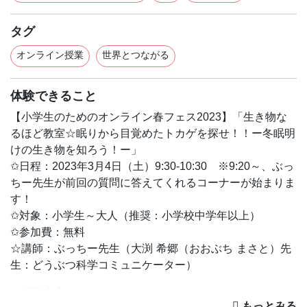
タグ
オンライン授業
世界とつながる
体験できること
【小学生のためのオンライン春フェス2023】「生き物な
るほど教室☆眠りから目覚めたトカゲを探せ！！ー冬眠明
けの生き物を知ろう！ー」
✩日程：2023年3月4日（土）9:30-10:30 ※9:20～、ぶっ
ちー先生が前回の質問に答えてくれるコーナーが始まりま
す！
✩対象：小学生～大人（推奨：小学校中学年以上）
✩参加費：無料
☆講師：ぶっちー先生（大渕 希郷（おおぶち まさと）先
生：どうぶつ科学コミュニケーター）
＜授業内容＞