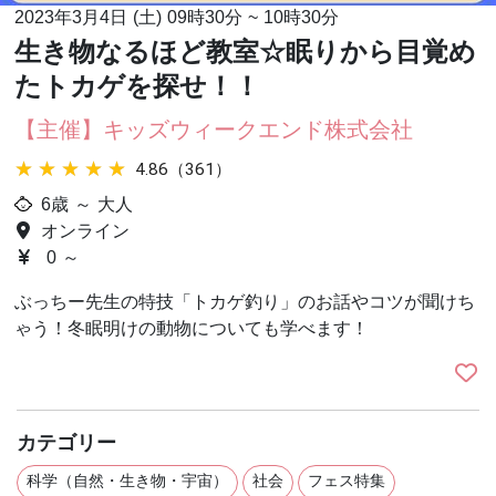
2023年3月4日 (土)
09時30分
~
10時30分
生き物なるほど教室☆眠りから目覚め
たトカゲを探せ！！
【主催】キッズウィークエンド株式会社
★★★★★
★★★★★
4.86（361）
6歳 ～ 大人
オンライン
0 ～
ぶっちー先生の特技「トカゲ釣り」のお話やコツが聞けち
ゃう！冬眠明けの動物についても学べます！
カテゴリー
科学（自然・生き物・宇宙）
社会
フェス特集