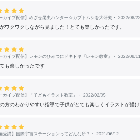
きく貢献した個人や団体に対する顕彰などを通じて、人類が真
ます。（主務官庁：内閣府）
ーカイブ配信】めざせ昆虫ハンター☆カブトムシを大研究
・
2022/08/2
ープラネット賞：
https://www.af-info.or.jp/blueplanet/
がワクワクしながら見ました！とても楽しかったです。
モン・スチュアート博士：
https://www.af-info.or.jp/blueplanet
チュアート先生のおもしろ教室」(コミック)：
https://www.af-
.jp/ed_clock/gw_clock/comic.html#anchor03
ーカイブ配信】レモンのひみつにドキドキ『レモン教室』
・
2022/08/1
ても楽しかったです
ーカイブ配信】「子どもイラスト教室」
・
2022/02/05
の方のわかりやすい指導で子供がとても楽しくイラストが描け
画受講】国際宇宙ステーションってどんな所？
・
2021/06/12