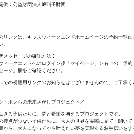
提供：公益財団法人旭硝子財団
＞
危惧種（ぜつめつきぐしゅ）」という言葉を知っていますか？
のある野生生物のことを言います。実は、私たちにとって身近
のリンクは、キッズウィークエンドホームページの予約一覧画
れません。
い。
は、なぜ、生きものの絶滅を「食い止める」必要があるのでし
者メッセージの確認方法※
惧種のための活動が認められ、2020年に旭硝子財団から「ブ
ウィークエンドへのログイン後「マイページ」＞右上の「予約
アート博士。「ブループラネット賞」は、地球の環境問題の解
セージ」欄をご確認ください。
てきた人たちをたたえて贈られる賞です。この授業では、サイ
も説明しながら、
ルでの視聴用リンクのお知らせはございませんので、ご了承く
きものが絶滅するってどういうこと？」
んな生きものが絶滅しそうなの？」
シ・ボクらの未来さがしプロジェクト／
きものが絶滅すると何が困るの？」
きものの絶滅を食い止めるためには、どんなことをすればいい
生きる子供たちに、夢と希望を与えるプロジェクトです。
の接点が少ない子供たちに、大人の世界を実際に見て・聞いて
、クイズを交えながら、分かりやすく解説します。
期から、大人になってから叶えたい夢を実現するお手伝いをす
生き物から、大昔に絶滅したと言われている恐竜の話まで、色