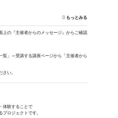
 現在、生息している数が減っていて、絶滅の
な生きものも「絶滅危惧種」になっているか
面上の『主催者からのメッセージ』からご確認
ょうか？
ループラネット賞」を受賞したのがサイモン・
一覧」＞受講する講座ページから「主催者から
決のために優れた研究をした人や、熱心に活動
モン・スチュアート博士も大好きなカエルの生
ださい。
の？」
・体験することで
るプロジェクトです。
々登場します！