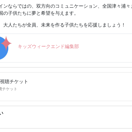
インならではの、双方向のコミュニケーション、全国津々浦々
のの絶滅を食い止めるために、私たちができることを、一緒に
国の子供たちに夢と希望を与えます。
プロフィール】
、大人たちが全員、未来を作る子供たちを応援しましょう！
希郷（おおぶち まさと）先生：どうぶつ科学コミュニケーター
2年神戸市生まれ。京都大学大学院・動物学教室を単位取得退学
来館・科学コミュニケーター、京都大学野生動物研究センター
キッズウィークエンド編集部
”として活動中。夢は、今までにない科学的な動物園をつくる
も？の図鑑 絶滅危惧種 救出裁判ファイル」（実業之日本社）
なしている。
 希郷ホームページ：
http://m-ohbuchi.com/
視聴チケット
評、ぶっちー先生の新シリーズ！／
物なるほど教室☆あの人気者も？絶滅危惧種を知ろう』
費チケット
日(土) 17：00-18：00
//www.kidsweekend.jp/portal/events/B21EE8A2
い
財団法人 旭硝子財団の紹介】
www.af-info.or.jp/about/
財団は，次の時代を拓くための研究等への助成，次の時代を担