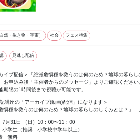
自然・生き物・宇宙）
社会
フェス特集
講
見逃し配信
カイブ配信＞「絶滅危惧種を救うのは何のため？地球の暮らし
は、お申込み後「主催者からのメッセージ」よりご確認ください
能期限の1時間後まで視聴が可能です。
-＜下記講座の「アーカイブ(動画)配信」になります＞
危惧種を救うのは何のため？地球の暮らしのしくみとは？」―
7月31日 （日）10：00〜11：00
：小学生（推奨：小学校中学年以上）
費：無料