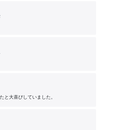
の豊かさを享受できる社会および文明の創造に
2
/list-2020.html#text-02
1
たと大喜びしていました。