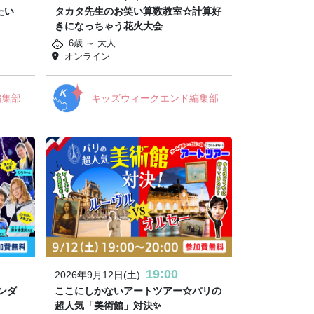
たい
タカタ先生のお笑い算数教室☆計算好
きになっちゃう花火大会
6歳 ～ 大人
オンライン
編集部
キッズウィークエンド編集部
19:00
2026年9月12日(土)
ンダ
ここにしかないアートツアー☆パリの
超人気「美術館」対決✨