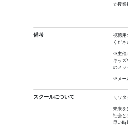
☆授業
＜内容
「絶滅
おそれ
備考
視聴用
も？し
くださ
それで
※主催
絶滅危
キッズ
スチュ
のメッ
を続け
態など
※メー
◯「生
◯「ど
スクールについて
＼ワタ
◯「生
◯「生
未来を
社会と
などを
早い時
身近な