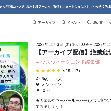
さっそく視
きな時間にいつでも見られるアーカイブ配信をスタートしました！
アーカイブ
イベント
習い事
2022年11月3日 (木)
10時00分
~
2022年1
【アーカイブ配信】絶滅危
キッズウィークエンド編集部
★★★★★
★★★★★
4.35（17）
6歳 ～ 大人
オンライン
0 ～
★カエルやウーパールーパーも生出演予定
てみましょう！