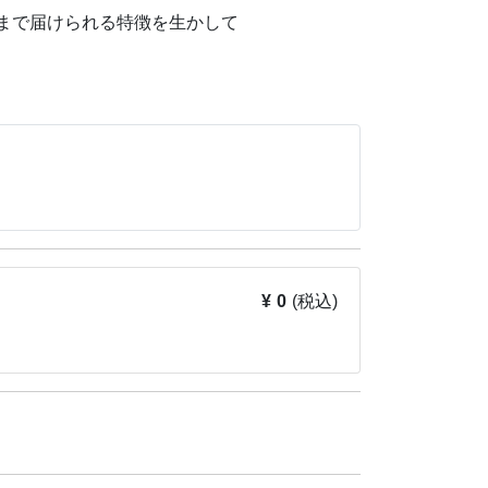
まで届けられる特徴を生かして
考えてみましょう。
した後、上野動物園・飼育展示スタッフ、日本
・特定助教を経て、“どうぶつ科学コミュニケ
こと。特技はトカゲ釣り。
ほか著書多数。科学教室の開催やTV出演監修な
¥ 0
(税込)
う優れた人材への奨学助成，地球環境問題の解