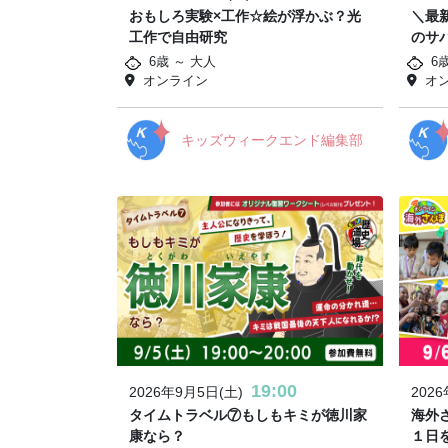
おもしろ実験×工作☆絵が浮かぶ？光
＼最
工作で自由研究
のサ
6歳 ～ 大人
6
オンライン
オ
キッズウィークエンド編集部
19:00
2026年9月5日(土)
202
タイムトラベル⑦もしもキミが徳川家
海外
康なら？
１日