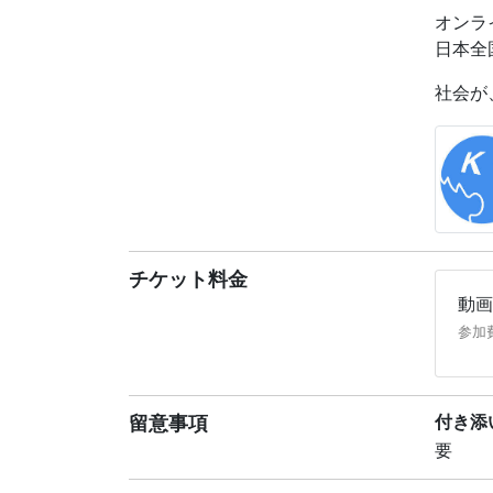
オンラ
生きも
日本全
【講師
社会が
大渕 
198
科学未
ーター
「もし
どもこ
☆大渕
チケット料金
動画
＼大好
『生き
参加
11月20
https:
留意事項
付き添
【公益
要
https://
旭硝子