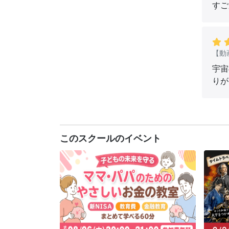
すご
【動
宇宙
りが
このスクールのイベント