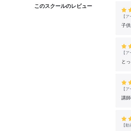
決に大
このスクールのレビュー
寄与し
【ア
☆ブル
子供
☆サイ
☆「ス
info.or
【ア
とっ
【ア
講師
【動