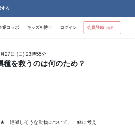
聴する
企業コラボ
キッズAI博士
ログイン
会員登録
（無料）
1月27日 (日)
23時55分
惧種を救うのは何のため？
★ 絶滅しそうな動物について、一緒に考え