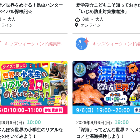
新／世界をめぐる！昆虫ハンター
新学期☆こどもこそ知っておき
バイバル探検記☆
「いじめ防止対策推進法」
歳 ～ 大人
8歳 ～ 大人
ンライン
オンライン
キッズウィークエンド編集部
キッズウィークエンド
10:00
19:00
6年9月6日(日)
2026年9月6日(日)
さんぽ☆世界の小学生のリアルな
「深海」ってどんな世界？ ＼メ
をのぞいてみよう！
コ／と深海探検しよう！