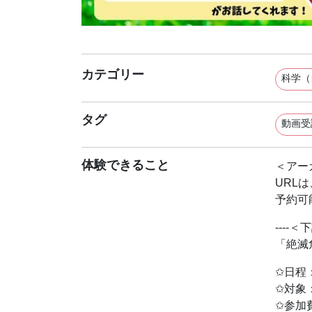
カテゴリー
科学（
タグ
動画受
体験できること
＜アー
URL
予約可
---
「絶滅
✩日程：
✩対象
✩参加