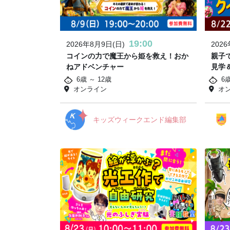
19:00
2026年8月9日(日)
202
コインの力で魔王から姫を救え！おか
親子
ねアドベンチャー
見学
6歳 ～ 12歳
6
オンライン
オ
キッズウィークエンド編集部