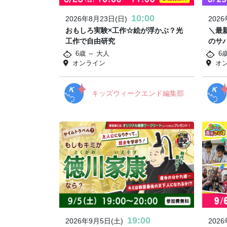
10:00
2026年8月23日(日)
202
おもしろ実験×工作☆絵が浮かぶ？光
＼最
工作で自由研究
のサ
6歳 ～ 大人
6
オンライン
オ
キッズウィークエンド編集部
19:00
2026年9月5日(土)
202