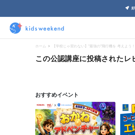
好
ホーム
【学校じゃ習わない】"最強の"飛行機を 考えよう
この公認講座に投稿されたレビ
おすすめイベント