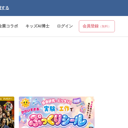
聴する
企業コラボ
キッズAI博士
ログイン
会員登録
（無料）