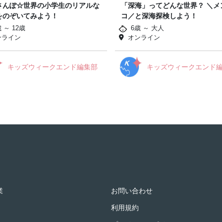
さんぽ☆世界の小学生のリアルな
「深海」ってどんな世界？ ＼メ
をのぞいてみよう！
コ／と深海探検しよう！
 ～ 12歳
6歳 ～ 大人
ンライン
オンライン
キッズウィークエンド編集部
キッズウィークエンド
業
お問い合わせ
利用規約