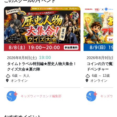
このスクールのイベント
19:00
2026年8月8日(土)
2026年8月9日(日)
タイムトラベル特別編★歴史人物大集合！
コインの力で魔王
クイズ大会★夏の陣
ドベンチャー
6歳 ～ 大人
6歳 ～ 12歳
オンライン
オンライン
キッズウィークエンド編集部
キッズウィ