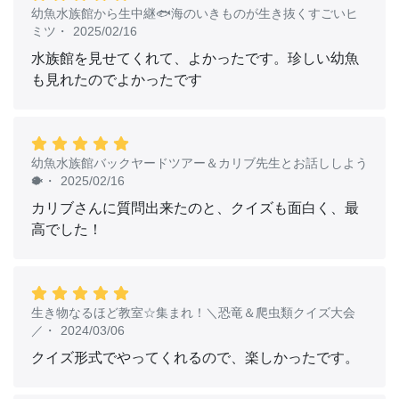
幼魚水族館から生中継🐟海のいきものが生き抜くすごいヒ
https://youtube.com/channel/UCVEmpbL5VzfXsULPFeRsj
ミツ
・
2025/02/16
4Q
水族館を見せてくれて、よかったです。珍しい幼魚
■パークテーマ・SDGs関連ページ：
https://www.aws-
も見れたのでよかったです
s.com/parktheme-sdgs/
幼魚水族館バックヤードツアー＆カリブ先生とお話ししよう
🐡
・
2025/02/16
カリブさんに質問出来たのと、クイズも面白く、最
高でした！
生き物なるほど教室☆集まれ！＼恐竜＆爬虫類クイズ大会
／
・
2024/03/06
クイズ形式でやってくれるので、楽しかったです。