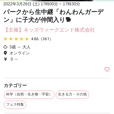
2022年3月26日 (土)
17時00分
~
17時30分
パークから生中継「わんわんガーデ
ン」に子犬が仲間入り🐕
【主催】キッズウィークエンド株式会社
★★★★★
★★★★★
4.86（361）
3歳 ～ 大人
オンライン
0 ～
カテゴリー
科学（自然・生き物・宇宙）
生きる力 - その他
フェス特集