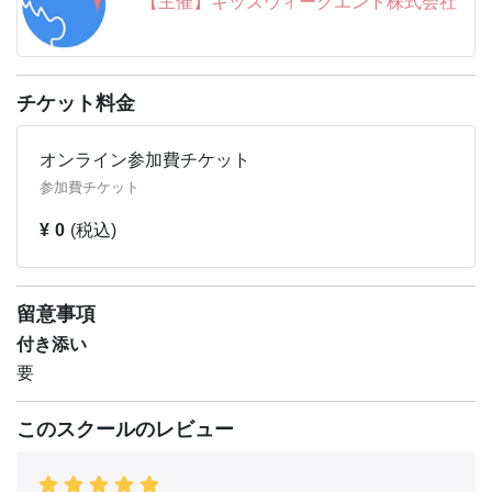
【主催】キッズウィークエンド株式会社
【中継先：アドベンチャーワールド】
和歌山県西牟婁郡白浜町にある、陸、海、空の１４０種
１，４００頭の動物が暮らす「こころにスマイル 未来創
造パーク」をテーマに掲げたテーマパーク。パーク内に
チケット料金
は、ジャイアントパンダが暮らすエリア、広大な敷地での
びのびと動物たちが暮らすサファリワールド、イルカやア
オンライン参加費チケット
シカのライブが行われるマリンワールドなど、動物園、水
参加費チケット
族館、遊園地が一体となった人気の施設。
¥ 0
(税込)
２０２２年３月１９日(土)から４月１０日(日)までの２３
日間、パークでは「SPRING FES２０２２」を開催いた
します。「＃どうぶつたちと春休み」というテーマで、春
留意事項
だからこそ、いのちが動き出す喜びを、さまざまなイベン
付き添い
トを通して、体験し、学び、楽しみましょう！
要
■公式HP ：
https://www.aws-s.com/
このスクールのレビュー
■SpringFes 2022 特設サイト：
https://aws-spring-
fes.com
■YouTube ：