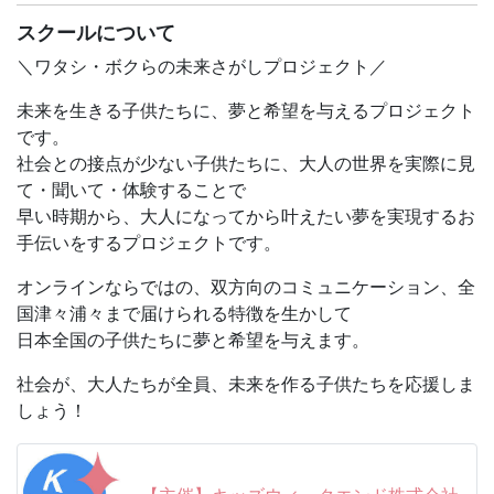
業。
スクールについて
春フェスには、みなさんにとっても、きっと身近な存在
＼ワタシ・ボクらの未来さがしプロジェクト／
「子犬」が登場しますよ！
未来を生きる子供たちに、夢と希望を与えるプロジェクト
アドベンチャーワールドには、犬たちと触れ合える「わん
です。
わんガーデン」という場所があります。
社会との接点が少ない子供たちに、大人の世界を実際に見
そこにカワイイ子犬が２頭仲間入りしました！
て・聞いて・体験することで
今回の主人公であるこの2頭の子犬は、これまでずっと暮
早い時期から、大人になってから叶えたい夢を実現するお
らしてきた犬たちやスタッフたちと関係性を築いたり、ゲ
手伝いをするプロジェクトです。
ストとふれあったりしながら、日々すくすくと育っていま
オンラインならではの、双方向のコミュニケーション、全
す。授業では、現在の2頭の様子を生中継でご覧いただく
国津々浦々まで届けられる特徴を生かして
のと共に、犬がどのように成長するのか、ご紹介したいと
日本全国の子供たちに夢と希望を与えます。
思います。
社会が、大人たちが全員、未来を作る子供たちを応援しま
そして今、2頭は、アトラクションへのデビューを目標
しょう！
に、スタッフたちと一緒にトレーニングを積んでいるとこ
ろです。デビューに向けて、子犬たちが「新しいチャレン
ジ」をしている様子についても、お伝えします！