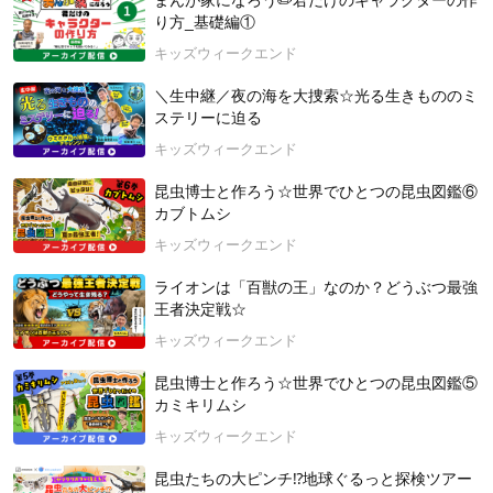
まんが家になろう✏️君だけのキャラクターの作
★11/16（日）～11/22（土）「CINEMA AMIGO」（逗子市）
り方_基礎編①
にて特別上映★
小さなお子さん歓迎。小学生以下は無料で鑑賞できます！
キッズウィークエンド
htt
ps://cinema-amigo.com/2025/10/8569/
＼生中継／夜の海を大捜索☆光る生きもののミ
2025年11月16日開催
ステリーに迫る
キッズウィークエンド
昆虫博士と作ろう☆世界でひとつの昆虫図鑑⑥
カブトムシ
キッズウィークエンド
ライオンは「百獣の王」なのか？どうぶつ最強
王者決定戦☆
キッズウィークエンド
昆虫博士と作ろう☆世界でひとつの昆虫図鑑⑤
カミキリムシ
キッズウィークエンド
昆虫たちの大ピンチ⁉地球ぐるっと探検ツアー