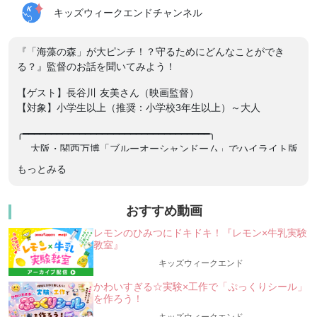
キッズウィークエンドチャンネル
『「海藻の森」が大ピンチ！？守るためにどんなことができ
る？』監督のお話を聞いてみよう！
【ゲスト】⻑谷川 友美さん（映画監督）
【対象】小学生以上（推奨：小学校3年生以上）～大人
╭━━━━━━━━━━━━━━━━━━━━━━━━━━━━━━━━━╮
大阪・関西万博「ブルーオーシャンドーム」でハイライト版
上映された！
もっとみる
＼「ここにいる、生きている。消えゆく海藻の森に導か
れて」／
★オンライン映画鑑賞！監督のお話も聞けちゃう！
おすすめ動画
★
レモンのひみつにドキドキ！『レモン×牛乳実験
教室』
ー海の砂漠化は、あの人気の寿司ネタ〇〇が原因？？
ー
キッズウィークエンド
キミらしく”「海藻の森」を守る方法”を見つけよ
かわいすぎる☆実験×工作で「ぷっくりシール」
う！
を作ろう！
╰━━━━━━━━━━━━━━━━━━━━━━━━━━━━━━━━━╯