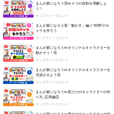
まんが家になろう⑤✏️４つの役割を理解しよ
【ゲスト：⻑谷川 友美さん（映画監督）】
う！
東京出⾝。⽇本⼤学芸術学部で映画制作を専攻後、撮影監督と
してキャリアをスタート。撮影を担当した短編映画「かの⼭」
キッズウィークエンド
は第78回ヴェネチア国際映画祭オリゾンティ短編部⾨にノミネ
まんが家になろう⑥「動かす」編☆”仲間”のキ
ート。2021年、ドキュメンタリー映画「The Taste of Nature
ャラを作ろう
世界で⼀番美味しいチョコレートの作り⽅」で初監督を務め、
カナダのPRPLForkFest映画祭で最優秀⻑編ドキュメンタリー
キッズウィークエンド
賞を受賞。東京国際映画祭でも公式上映された。今作が監督２
作⽬。一児の母。
まんが家になろう✏️オリジナルキャラクターを
動かそう！④
【映画：「ここにいる、生きている。消えゆく海藻の森に導か
キッズウィークエンド
れて」（文部科学省選定作品（⻘年向き・成人向き・家庭向
き））】
まんが家になろう✏️オリジナルキャラクターを
海のゆりかごとも呼ばれる海藻。その海の命を育む「海藻の
完成させよう③
森」が、近年、全国各地で急速に砂漠化している。このままで
キッズウィークエンド
は海の生態系全体の存続が危ぶまれる。地球温暖化が肌で感じ
られ、気候変動が進む今、私たちは「どんな未来」を次の世代
まんが家になろう✏️君だけのキャラクターの作
へ手渡してゆくのか。海と縁のなかった映画監督が導かれるよ
り方_応用編②
うに沿岸部を訪れ、子どもたち、漁師、研究者と語り合った。
キッズウィークエンド
海辺に住む人も、海のない街に住む人も必見のドキュメンタリ
ー。