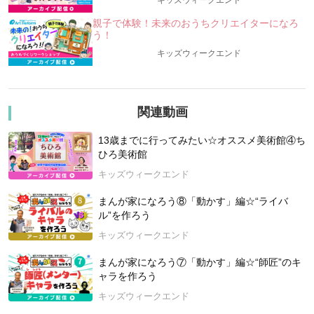
キッズウィークエンド
みなさんは、「海の砂漠化（さばくか）」って、聞いたことが
親子で体験！未来のおうちクリエイターになろ
ありますか？
う！
日本の海岸には、コンブやワカメなど、約1500種類もの多様な
キッズウィークエンド
海藻（かいそう）が生息しているといわれています。
「海の砂漠化」とは、海の中に広がる「海藻の森」が減少し、
まるで砂漠のような状態になってしまうこと。
関連動画
このイベントでは、「海の砂漠化」を取り上げたドキュメンタ
リー映画「ここにいる、生きている。消えゆく海藻の森に導か
13歳までに行ってみたい☆オススメ美術館④ち
れて」（ハイライト版）の⻑谷川 友美監督による、貴重なトー
ひろ美術館
クが聞けちゃいますよ。
キッズウィークエンド
・「海の砂漠化」について、もっと教えて！
まんが家になろう⑧「動かす」編☆“ライバ
・映画の撮影って大変？ウラ話なども聞けちゃうかも！？
ル”を作ろう
・監督はどうしてこの映画を作ったの？
・「海藻の森」を守る方法はたくさんある？小学生のみなさん
キッズウィークエンド
もすぐ始めよう！
まんが家になろう⑦「動かす」編☆“師匠”のキ
「海藻の森」の様子をみる・知る、貴重なチャンス。
ャラを作ろう
みんなでお家で映画を観ながら、「海藻の森」に思いをはせま
キッズウィークエンド
せんか？