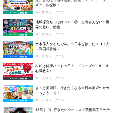
海外さんぽ☆地球最後の楽園！？パプアニュー
★11/16（日）～11/22（土）「CINEMA AMIGO」（逗子市）
ギニアを探検！
にて特別上映★
小さなお子さん歓迎。小学生以下は無料で鑑賞できます！
キッズウィークエンド
htt
ps://cinema-amigo.com/2025/10/8569/
地球探究ちっぽけツアー②一生出会えない？世
2025年11月16日開催
界の超レア鉱物
キッズウィークエンド
土木偉人かるたで学ぶ☆日本を救ったスゴイ人
～戦国武将編～
キッズウィークエンド
8/10は健康ハートの日！エドワーズのドキドキ
心臓教室♪
キッズウィークエンド
きっと美術館に行きたくなる☆日本美術のセカ
イへようこそ！
キッズウィークエンド
13歳までに行きたい☆オススメ美術館⑤アーテ