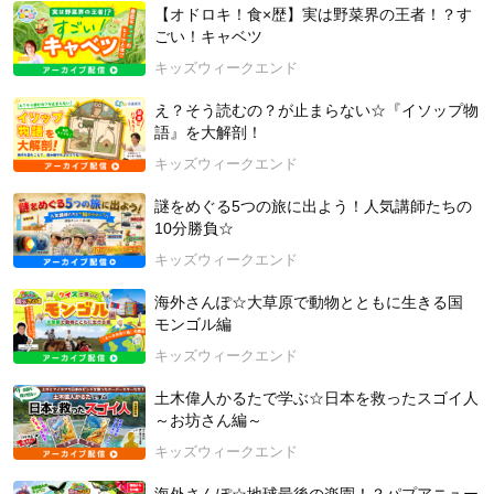
【オドロキ！食×歴】実は野菜界の王者！？す
【ゲスト：⻑谷川 友美さん（映画監督）】
ごい！キャベツ
東京出⾝。⽇本⼤学芸術学部で映画制作を専攻後、撮影監督と
してキャリアをスタート。撮影を担当した短編映画「かの⼭」
キッズウィークエンド
は第78回ヴェネチア国際映画祭オリゾンティ短編部⾨にノミネ
え？そう読むの？が止まらない☆『イソップ物
ート。2021年、ドキュメンタリー映画「The Taste of Nature
語』を大解剖！
世界で⼀番美味しいチョコレートの作り⽅」で初監督を務め、
カナダのPRPLForkFest映画祭で最優秀⻑編ドキュメンタリー
キッズウィークエンド
賞を受賞。東京国際映画祭でも公式上映された。今作が監督２
作⽬。一児の母。
謎をめぐる5つの旅に出よう！人気講師たちの
10分勝負☆
【映画：「ここにいる、生きている。消えゆく海藻の森に導か
キッズウィークエンド
れて」（文部科学省選定作品（⻘年向き・成人向き・家庭向
き））】
海外さんぽ☆大草原で動物とともに生きる国
海のゆりかごとも呼ばれる海藻。その海の命を育む「海藻の
モンゴル編
森」が、近年、全国各地で急速に砂漠化している。このままで
キッズウィークエンド
は海の生態系全体の存続が危ぶまれる。地球温暖化が肌で感じ
られ、気候変動が進む今、私たちは「どんな未来」を次の世代
土木偉人かるたで学ぶ☆日本を救ったスゴイ人
へ手渡してゆくのか。海と縁のなかった映画監督が導かれるよ
～お坊さん編～
うに沿岸部を訪れ、子どもたち、漁師、研究者と語り合った。
キッズウィークエンド
海辺に住む人も、海のない街に住む人も必見のドキュメンタリ
ー。