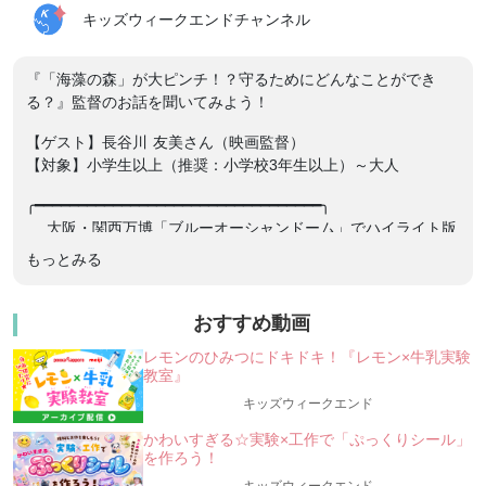
キッズウィークエンドチャンネル
『「海藻の森」が大ピンチ！？守るためにどんなことができ
る？』監督のお話を聞いてみよう！
【ゲスト】⻑谷川 友美さん（映画監督）
【対象】小学生以上（推奨：小学校3年生以上）～大人
╭━━━━━━━━━━━━━━━━━━━━━━━━━━━━━━━━━╮
大阪・関西万博「ブルーオーシャンドーム」でハイライト版
上映された！
もっとみる
＼「ここにいる、生きている。消えゆく海藻の森に導か
れて」／
★オンライン映画鑑賞！監督のお話も聞けちゃう！
おすすめ動画
★
レモンのひみつにドキドキ！『レモン×牛乳実験
教室』
ー海の砂漠化は、あの人気の寿司ネタ〇〇が原因？？
ー
キッズウィークエンド
キミらしく”「海藻の森」を守る方法”を見つけよ
かわいすぎる☆実験×工作で「ぷっくりシール」
う！
を作ろう！
╰━━━━━━━━━━━━━━━━━━━━━━━━━━━━━━━━━╯