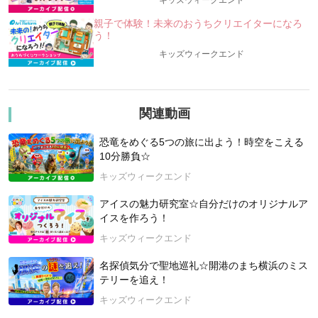
キッズウィークエンド
みなさんは、「海の砂漠化（さばくか）」って、聞いたことが
親子で体験！未来のおうちクリエイターになろ
ありますか？
う！
日本の海岸には、コンブやワカメなど、約1500種類もの多様な
キッズウィークエンド
海藻（かいそう）が生息しているといわれています。
「海の砂漠化」とは、海の中に広がる「海藻の森」が減少し、
まるで砂漠のような状態になってしまうこと。
関連動画
このイベントでは、「海の砂漠化」を取り上げたドキュメンタ
リー映画「ここにいる、生きている。消えゆく海藻の森に導か
恐竜をめぐる5つの旅に出よう！時空をこえる
れて」（ハイライト版）の⻑谷川 友美監督による、貴重なトー
10分勝負☆
クが聞けちゃいますよ。
キッズウィークエンド
・「海の砂漠化」について、もっと教えて！
アイスの魅力研究室☆自分だけのオリジナルア
・映画の撮影って大変？ウラ話なども聞けちゃうかも！？
イスを作ろう！
・監督はどうしてこの映画を作ったの？
・「海藻の森」を守る方法はたくさんある？小学生のみなさん
キッズウィークエンド
もすぐ始めよう！
名探偵気分で聖地巡礼☆開港のまち横浜のミス
「海藻の森」の様子をみる・知る、貴重なチャンス。
テリーを追え！
みんなでお家で映画を観ながら、「海藻の森」に思いをはせま
キッズウィークエンド
せんか？