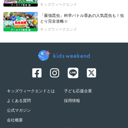
と感じられるような、やさしい気持ちになれる科学絵本です。
キッズウィークエンド
※本サイトでは、探究学習に役立つ教材・書籍をご紹介する
「最強昆虫」科学バトル⑧あの人気昆虫も！虫
際、アフィリエイトリンクを利用する場合があります。Amazo
とり完全攻略☆
nアソシエイトとして適格販売により収益を得ることがありま
キッズウィークエンド
す。
2026年5月30日開催
キッズウィークエンドとは
子ども応援企業
よくある質問
採用情報
公式マガジン
会社概要