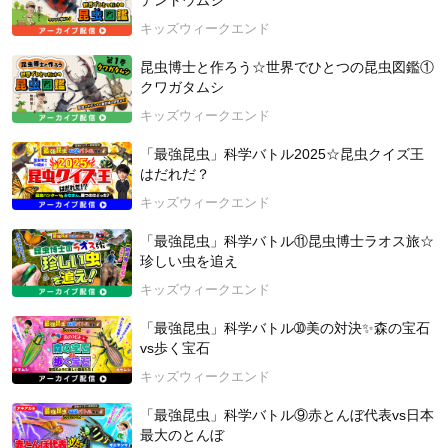
テントウムシ
Amazon４部門１位で今話題の絵本！
キッズウィークエンド
国連広報センター気候変動メディアコンパクト「1.5℃の約束」
参加絵本に認定。
昆虫博士と作ろう☆世界でひとつの昆虫図鑑①
クワガタムシ
Amazonでの購入はこちらから▶
https://amzn.to/4mPFpNM
楽天市場での購入はこちらから▶
https://item.rakuten.co.jp/boo
キッズウィークエンド
k/18483224/
「最強昆虫」科学バトル2025☆昆虫クイズ王
今、地球では海面が上がったり、異常気象が続いたりして、動
はだれだ？
物や植物たちが困っています。その大きな原因が「温暖化」。
キッズウィークエンド
地球も海もどんどんあつくなって、生き物たちの暮らしが脅か
されています。
「最強昆虫」科学バトル⑪昆虫博士ラオス旅☆
珍しい虫を追え
この絵本の主人公はCO₂のニコ。「温暖化は自分のせいか
キッズウィークエンド
も…」と落ち込むニコは、ふしぎで元気な仲間・サクといっし
ょに世界を旅します。
「最強昆虫」科学バトル➉美の対決✨森の宝石
vs歩く宝石
旅の中で、地球のこと、みどりの力、そして自分の役割につい
て少しずつ気づいていきます。
キッズウィークエンド
地球のことをもっと知りたい親子にぴったりで、学習指導要領
にも対応。
「最強昆虫」科学バトル⑨赤とんぼ代表vs日本
「自分に自信がない」と思う子どもにも、“自分ってすごい！”
最大のとんぼ