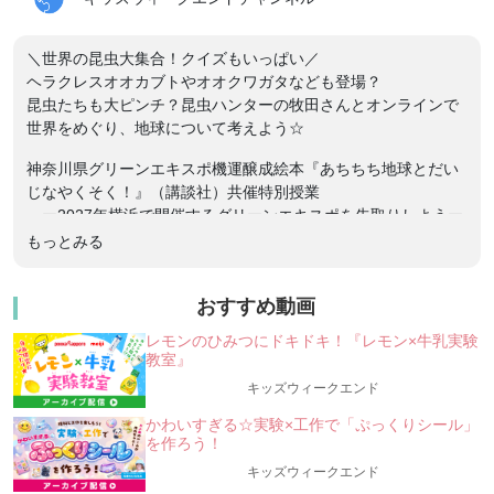
＼世界の昆虫大集合！クイズもいっぱい／
ヘラクレスオオカブトやオオクワガタなども登場？
昆虫たちも大ピンチ？昆虫ハンターの牧田さんとオンラインで
世界をめぐり、地球について考えよう☆
神奈川県グリーンエキスポ機運醸成絵本『あちちち地球とだい
じなやくそく！』（講談社）共催特別授業
ー2027年横浜で開催するグリーンエキスポを先取りしようー
もっとみる
【対象】小学生
【講師】牧田習さん（昆虫ハンター ・昆虫研究者）
【主催】『あちちち地球とだいじなやくそく！』（講談社）×
おすすめ動画
「キッズウィークエンド」
レモンのひみつにドキドキ！『レモン×牛乳実験
教室』
世界の昆虫大集合！昆虫たちからのメッセージで地球温暖化が
見えてくる？
キッズウィークエンド
かわいすぎる☆実験×工作で「ぷっくりシール」
オンラインで旅をしながら、世界中の昆虫たちを楽しもう！
を作ろう！
人気のクワガタムシから、まるで天使のように美しいチョウま
キッズウィークエンド
で、ワクワクする昆虫がたくさん登場！