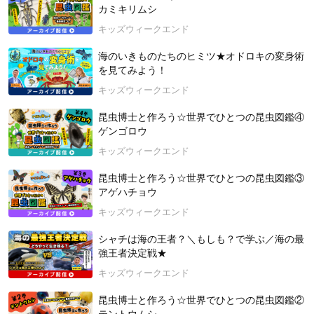
2015年北海道大学 総合教育部入学後、理学部に転部。東京大
カミキリムシ
学大学院農学生命科学研究科農学国際専攻博士課程修了。
キッズウィークエンド
昆虫ハンターとして、NHK「ダーウィンが来た！」の「ヘラク
レスオオカブト 謎の大集結！」の回（2021年1月31日放映）に
海のいきものたちのヒミツ★オドロキの変身術
出演。現在は「猫のひたいほどワイド」（テレビ神奈川）水曜
を見てみよう！
レギュラー出演中！その他、テレビやラジオなど各メディアで
キッズウィークエンド
も活躍中。
☆牧田習公式X(Twitter)（@shu1014my）：
https://twitter.com/s
昆虫博士と作ろう☆世界でひとつの昆虫図鑑④
hu1014my?s=20&t=VFg_FVJuUu-HKPoFjsBjfw
ゲンゴロウ
☆牧田習公式Instagram（@shu1014my）：
https://www.instagr
キッズウィークエンド
am.com/shu1014my/
☆オスカープロモーション公式プロフィール：
https://www.osca
昆虫博士と作ろう☆世界でひとつの昆虫図鑑③
rpro.co.jp/#/profile/entry/164840
アゲハチョウ
★好評発売中！「昆虫博士・牧田 習の虫とり完全攻略本」（小
キッズウィークエンド
学館）★
https://www.shogakukan.co.jp/books/09227443
シャチは海の王者？＼もしも？で学ぶ／海の最
強王者決定戦★
【「あちちち地球とだいじなやくそく！」×「キッズウィークエ
ンド」共催スペシャル講座】
キッズウィークエンド
【神奈川県グリーンエキスポ機運醸成絵本「あちちち地球とだ
昆虫博士と作ろう☆世界でひとつの昆虫図鑑②
いじなやくそく! ニコとサクの大冒険」（講談社）ご紹介】