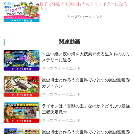
そして、そんな昆虫たちからの“メッセージ”にも耳をすませよ
親子で体験！未来のおうちクリエイターになろ
う。
う！
キッズウィークエンド
昆虫たちは、実は地球の変化をいち早く教えてくれる存在。
昆虫たちからのメッセージには、ぼくたち人間がふだん気づか
ない大切なヒントがたくさんつまっているかも！？
「地球温暖化」や「CO2問題」というむずかしいテーマも、昆
関連動画
虫を通して見るときっと分かりやすくなるはず。
＼生中継／夜の海を大捜索☆光る生きもののミ
さあ、昆虫たちと一緒に地球の未来を考える旅に出かけよう！
ステリーに迫る
「あちちち地球とだいじなやくそく! ニコとサクの大冒険」を
キッズウィークエンド
持っていないと、答えられないクイズもあるかも！？
本を持って、全問正解を目指して、ご参加ください★☆
昆虫博士と作ろう☆世界でひとつの昆虫図鑑⑥
カブトムシ
Amazonでの購入はこちらから▶
https://amzn.to/4mPFpNM
キッズウィークエンド
楽天市場での購入はこちらから▶
https://item.rakuten.co.jp/boo
k/18483224/
ライオンは「百獣の王」なのか？どうぶつ最強
王者決定戦☆
【講師紹介：牧田習（まきた しゅう）さん】
キッズウィークエンド
昆虫ハンター。1996年、兵庫県生まれ。オスカープロモーショ
ン所属。
昆虫博士と作ろう☆世界でひとつの昆虫図鑑⑤