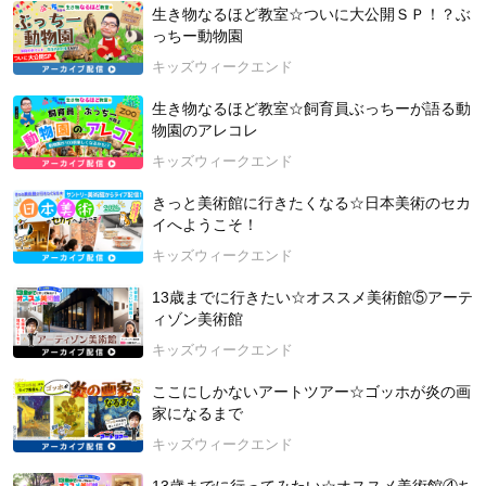
・飼育方法は？
生き物なるほど教室☆ついに大公開ＳＰ！？ぶ
っちー動物園
【講師紹介：牧田習（まきた しゅう）さん】
キッズウィークエンド
昆虫ハンター。1996年、兵庫県生まれ。オスカープロモーショ
ン所属。
生き物なるほど教室☆飼育員ぶっちーが語る動
2015年北海道大学 総合教育部入学後、理学部に転部。現在は
物園のアレコレ
東京大学大学院（博士課程）に在学中。
キッズウィークエンド
昆虫ハンターとして、NHK「ダーウィンが来た！」の「ヘラク
レスオオカブト 謎の大集結！」の回（2021年1月31日放映）に
きっと美術館に行きたくなる☆日本美術のセカ
出演。現在は「猫のひたいほどワイド」（テレビ神奈川）水曜
イへようこそ！
レギュラー出演中！その他、テレビやラジオなど各メディアで
キッズウィークエンド
も活躍中。
☆牧田習公式X(Twitter)（@shu1014my）：
https://twitter.com/s
13歳までに行きたい☆オススメ美術館⑤アーテ
hu1014my?s=20&t=VFg_FVJuUu-HKPoFjsBjfw
ィゾン美術館
☆牧田習公式Instagram（@shu1014my）：
https://www.instagr
am.com/shu1014my/
キッズウィークエンド
☆オスカープロモーション公式プロフィール：
https://www.osca
ここにしかないアートツアー☆ゴッホが炎の画
rpro.co.jp/#/profile/entry/164840
家になるまで
★ 「昆虫ハンター牧田習の春夏秋冬虫とりカレンダー2025 」
（PARCO出版）
https://www.kidsweekend.jp/portal/links/IBQ62
キッズウィークエンド
LAuXp