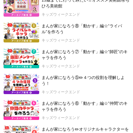
13歳までに行ってみたい☆オススメ美術館④ち
＼＼3月12日 3冊目となる著作本「春夏秋冬 いつでも楽しめ
ひろ美術館
る昆虫探し」発売！／／
https://publishing.parco.jp/books/detai
l/?id=488
キッズウィークエンド
【ご協力（写真提供）：ムシムシランド（福島県田村市）】
まんが家になろう⑧「動かす」編☆“ライバ
1000匹を超えるカブトムシに見たり触れたりすることができる
ル”を作ろう
カブトムシドーム、100種類を超える標本や外国の生きたカブ
キッズウィークエンド
クワ、田村市に生息する昆虫を観察できる昆虫館があります。
コンセプトは、「触れ合い」です。
まんが家になろう⑦「動かす」編☆“師匠”のキ
https://mushimushiland.com/
ャラを作ろう
2025年7月12日(日) 開催
キッズウィークエンド
まんが家になろう⑤✏️４つの役割を理解しよ
う！
キッズウィークエンド
まんが家になろう⑥「動かす」編☆”仲間”のキ
ャラを作ろう
キッズウィークエンド
まんが家になろう✏️オリジナルキャラクターを