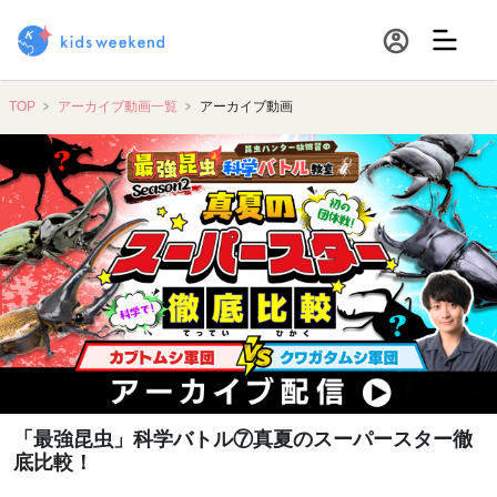
TOP
アーカイブ動画一覧
アーカイブ動画
「最強昆虫」科学バトル⑦真夏のスーパースター徹
底比較！