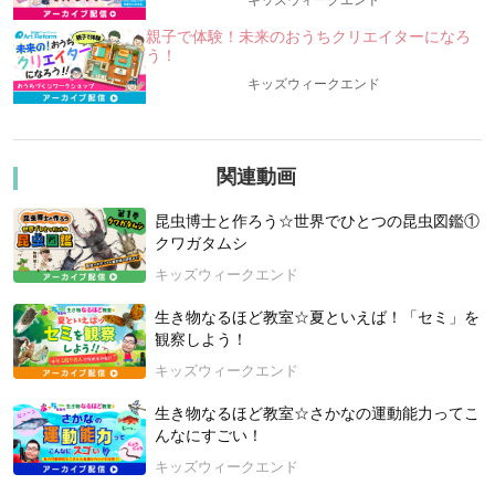
キッズウィークエンド
＼「自由研究」にもピッタリ！最後はみんなで投票！
／
親子で体験！未来のおうちクリエイターになろ
う！
╰━━━━━━━━━━━━━━━━━━━━━━━━━━━━━━━━╯
キッズウィークエンド
★学んだデータをもとに、意見を出し合いながら、みんなの投
票で勝負を決める、”科学的”バトル授業！★
今回は初めての「軍団対決」。アジアや南米など、世界中のカ
ブトムシ、クワガタムシたちが登場！
関連動画
それぞれの地域にどんな種類がいて、どのような生態なのかに
迫ります！
昆虫博士と作ろう☆世界でひとつの昆虫図鑑①
クワガタムシ
＜あらゆる角度から、「カブトムシ軍団」「クワガタムシ軍
キッズウィークエンド
団」を比べてみよう！＞
・そもそも、どう違うの？
生き物なるほど教室☆夏といえば！「セミ」を
・「大きい」のはどっち？
観察しよう！
・（世界に・日本に）何種類くらいいる？
・大アゴとツノの違いは？
キッズウィークエンド
・世界最大の種類は？
生き物なるほど教室☆さかなの運動能力ってこ
・一番強いのは？
んなにすごい！
・寿命は？
・めずらしい種類は？
キッズウィークエンド
・どうやって捕まえる？