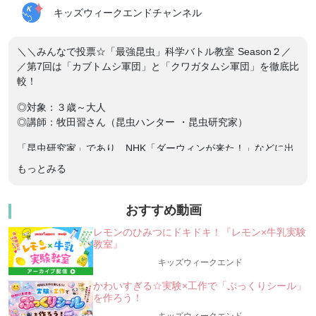
キッズウィークエンドチャンネル
＼＼みんなで投票☆「最強昆虫」科学バトル教室 Season２／
／第7回は「カブトムシ軍団」と「クワガタムシ軍団」を徹底比
較！
◎対象：３歳～大人
◎講師：牧田習さん（昆虫ハンター ・昆虫研究家）
「昆虫研究家」であり、NHK「ダーウィンが来た！」などに出
演経験がある、昆虫ハンター牧田習さんの「最強昆虫」科学バ
もっとみる
トル教室！
この夏は、昆虫界のスーパースター「カブトムシ」と「クワガ
タムシ」を比べて、みんなで科学的にバトルしよう！（「昆
おすすめ動画
虫」を実際に闘わせる授業ではありません）
レモンのひみつにドキドキ！『レモン×牛乳実験
教室』
╭━━━━━━━━━━━━━━━━━━━━━━━━━━━━━━━━╮
ー”好き”で学ぼう！「昆虫」を通して探究学習☆
キッズウィークエンド
ー
かわいすぎる☆実験×工作で「ぷっくりシール」
★Season２ 第7回は「カブトムシ軍団」vs「クワガタムシ
を作ろう！
軍団」★