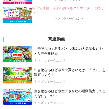
キッズウィークエンド
╰━━━━━━━━━━━━━━━━━━━━━━━━━━━━━━━━╯
親子で体験！未来のおうちクリエイターになろ
う！
★「昆虫界のスーパースターたち」の中から、ライバル2種を徹
底比較！★
キッズウィークエンド
・学んだ情報をもとに、仲間と意見を出し合いながら、みんな
の投票で勝負を決める、”科学的”バトル授業です！
・大きさ、パワー、身体機能、寿命、分布、生息地など、あら
ゆる角度からライバル同士を比べてみよう！
関連動画
・シリーズ最終回には「頂上決戦」も！？
・「昆虫」をデータで比較する授業です。実際に闘わせる授業
「最強昆虫」科学バトル⑧あの人気昆虫も！虫
ではありません。
とり完全攻略☆
キッズウィークエンド
＜「水中にくらすカッコいい昆虫対決！」！ ＼＼勝者は？／
／＞
生き物なるほど教室☆夏といえば！「セミ」を
■エントリーNo.13：ゲンゴロウ：池や沼に生息する大型の水生
観察しよう！
昆虫／実は肉食で弱った魚などを食べる／お腹は美しい黄色／
キッズウィークエンド
後ろ足を使って上手に水をかく
生き物なるほど教室☆さかなの運動能力ってこ
■エントリーNo.14：タガメ：大型の水生カメムシの仲間／前足
んなにすごい！
で魚などの獲物を捕まえて体液を吸う／夜、灯りにやってくる
ことも／オスが卵のお世話をする
キッズウィークエンド