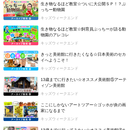
【講師紹介：牧田習（まきた しゅう）さん】
生き物なるほど教室☆ついに大公開ＳＰ！？ぶ
昆虫ハンター。1996年、兵庫県生まれ。オスカープロモーショ
っちー動物園
ン所属。
キッズウィークエンド
2015年北海道大学 総合教育部入学後、理学部に転部。現在は
東京大学大学院（博士課程）に在学中。
生き物なるほど教室☆飼育員ぶっちーが語る動
昆虫ハンターとして、NHK「ダーウィンが来た！」の「ヘラク
物園のアレコレ
レスオオカブト 謎の大集結！」の回（2021年1月31日放映）に
キッズウィークエンド
出演。現在は「猫のひたいほどワイド」（テレビ神奈川）水曜
レギュラー出演中！その他、テレビやラジオなど各メディアで
きっと美術館に行きたくなる☆日本美術のセカ
も活躍中。特技は三線。小学5年生の時にダイビングのライセン
イへようこそ！
ス資格を取得しました！
キッズウィークエンド
☆牧田習公式X(Twitter)（@shu1014my）：
https://twitter.com/s
13歳までに行きたい☆オススメ美術館⑤アーテ
hu1014my?s=20&t=VFg_FVJuUu-HKPoFjsBjfw
ィゾン美術館
☆牧田習公式Instagram（@shu1014my）：
https://www.instagr
am.com/shu1014my/
キッズウィークエンド
☆オスカープロモーション公式プロフィール：
https://www.osca
rpro.co.jp/#/profile/entry/164840
ここにしかないアートツアー☆ゴッホが炎の画
家になるまで
2024年11月16日 開催
キッズウィークエンド