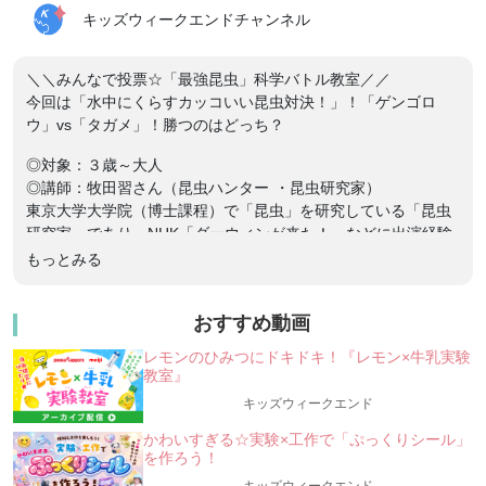
キッズウィークエンドチャンネル
＼＼みんなで投票☆「最強昆虫」科学バトル教室／／
今回は「水中にくらすカッコいい昆虫対決！」！「ゲンゴロ
ウ」vs「タガメ」！勝つのはどっち？
◎対象：３歳～大人
◎講師：牧田習さん（昆虫ハンター ・昆虫研究家）
東京大学大学院（博士課程）で「昆虫」を研究している「昆虫
研究家」であり、NHK「ダーウィンが来た！」などに出演経験
がある、昆虫ハンター牧田習さんの「最強昆虫」科学バトル教
もっとみる
室！ライバル昆虫2種をデータで比較して、みんなで科学的にバ
トルしよう！（「昆虫」を実際に闘わせる授業ではありませ
おすすめ動画
ん）
レモンのひみつにドキドキ！『レモン×牛乳実験
╭━━━━━━━━━━━━━━━━━━━━━━━━━━━━━━━━╮
教室』
ー”好き”で学ぼう！「昆虫」を通して探究学習☆
キッズウィークエンド
ー
★今回は「水中にくらすカッコいい昆虫対決！」★
かわいすぎる☆実験×工作で「ぷっくりシール」
＼最後はみんなで投票！「最強昆虫」を比べてみよう！
を作ろう！
／