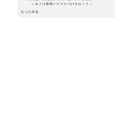
＼キミは真実にたどりつけるか！？／
「聖地巡礼」で地理×歴史が100倍好きに！
もっとみる
╰━━━━━━━━━━━━━━━━━━━━━╯
キミは、「横浜」という街を知っているかな？
ベイブリッジや氷川丸が見られる「山下公園」。
大きな観覧車やランドマークタワーがある「みなとみらい
そして、世界的にも有名な「横浜中華街」！
大人気アニメや映画の舞台などにもなっている「横浜」の
ツアーを引率してくれるのは、「横浜」に縁（えん）が深～
マンホール蓋への愛が止まらない森本庄治先生と、世界で
＼＼こんな推理ツアーだよ！／／
★ミステリーその1★『キミの足元に手掛かりが！？「名
⇒いろいろな文化がまざりあっているのも「横浜」の魅力
マンホール蓋をたどって、「横浜」のまちを知ろう！「横
★ミステリーその２★『港・川・坂と構造物から分かる？
⇒「横浜」は海をうめ立てて土地を広げたり、港を守る工
土木×地理×歴史の視点で見てみよう。あの「ベイブリッ