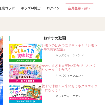
企業コラボ
キッズAI博士
ログイン
会員登録
（無料）
おすすめ動画
レモンのひみつにドキドキ！『レモン
×牛乳実験教室』
キッズウィークエンド
かわいすぎる☆実験×工作で「ぷっく
りシール」を作ろう！
キッズウィークエンド
親子で体験！未来のおうちクリエイタ
ーになろう！
キッズウィークエンド