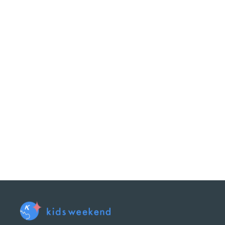
2027年には国際園芸博覧会（GREEN×EXPO）が開催
”もりまつ”ペア流の「聖地巡礼」の楽しみ方を知ると、地
キミは、この街の真実にたどりつけるか！？
【講師：マツ博士（松永 昭吾（まつなが しょうご）先
工学博士、技術士、横浜国立大学豊穣な社会研究センター
門とする土木技術者・研究者。日本のほか、アフリカ、中
国土交通省などで講師をつとめるほか、土木の面白さ・か
団法人土木学会主催の「未来の土木コンテスト2022」で
◆マツ先生の土木アカデミー
https://www.youtube.com
【講師：森本 庄治（もりもと しょうじ）先生】
みちくさ学会マンホール蓋講師、マンホールナイト実行委
の魅力を発信中！きっかけは2007年に訪れた奈良井宿や
を求めて日本全国を旅することに。2021年より毎年、東
マンホールの魅力を紹介するオリジナル動画や、イベント
2021年「下水道デザインマンホール漫遊記」／下水道協
2020年「マンホール大百科 東日本編・西日本編」／鈴木
◆ブログ
https://manhotalk.blog.ss-blog.jp/
2026年4月26日開催