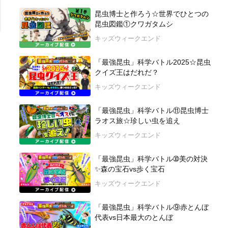
昆虫博士と作ろう☆世界でひとつの
昆虫図鑑①クワガタムシ
キッズウィークエンド
「最強昆虫」科学バトル2025☆昆虫
クイズ王はだれだ？
キッズウィークエンド
「最強昆虫」科学バトル⑪昆虫博士
ラオス旅☆珍しい虫を追え
キッズウィークエンド
「最強昆虫」科学バトル➉美の対決
✨森の宝石vs歩く宝石
キッズウィークエンド
「最強昆虫」科学バトル⑨赤とんぼ
代表vs日本最大のとんぼ