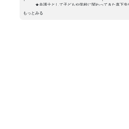
★弁護士として子どもや学校に関わってきた真下先
「子どもと向き合う 法的思考力」著者スペシャ
もっとみる
＼親の気持ちが一方通行にならないように、知って
╰━━━━━━━━━━━━━━━━━━━━━━━━━━━━━━━━━╯
子育てをしていると、「これって叱るべき？」「子どもの
せんか？忙しい日常の中で判断に迷い、自分を責めてしま
今回の講座では、弁護士として子どもや学校に関わってき
視点から、子育ての悩みを整理するヒントをお伝えします
「筋道を立てて考える」ための道具として、子育ての場面
家庭での小さな困りごとから、学校や友だち関係での悩み
＜こんな方におすすめ！＞
・子どもへの関わり方に「これでいいのかな？」と不安に
・きょうだいで接し方が違ってしまい、迷いを感じている
・学校での出来事にどう対応すればよいか悩むことがある
・子育てのヒントを安心して共有できる場を探している
一人で抱え込まず、みんなで一緒に考えてみませんか？き
【講師：真下 麻里子（ましも まりこ）先生】