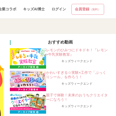
企業コラボ
キッズAI博士
ログイン
会員登録
（無料）
おすすめ動画
レモンのひみつにドキドキ！『レモン
×牛乳実験教室』
キッズウィークエンド
かわいすぎる☆実験×工作で「ぷっく
りシール」を作ろう！
キッズウィークエンド
親子で体験！未来のおうちクリエイタ
ーになろう！
キッズウィークエンド