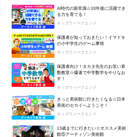
AI時代の新常識☆10年後に活躍でき
る力を育てる！
キッズウィークエンド
保護者が知っておきたい！イマドキ
の小中学生のゲーム事情
キッズウィークエンド
保護者向け！タカタ先生のお笑い算
数教室☆爆速で中学数学をやりなお
す！
キッズウィークエンド
きっと美術館に行きたくなる☆日本
美術のセカイへようこそ！
キッズウィークエンド
13歳までに行きたい☆オススメ美術
館⑤アーティゾン美術館