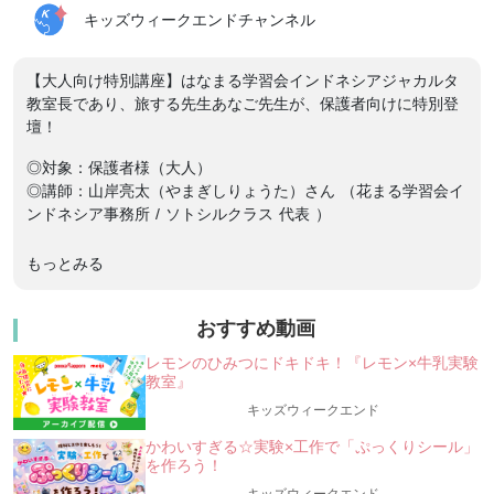
キッズウィークエンドチャンネル
【大人向け特別講座】はなまる学習会インドネシアジャカルタ
教室長であり、旅する先生あなご先生が、保護者向けに特別登
壇！
◎対象：保護者様（大人）
◎講師：山岸亮太（やまぎしりょうた）さん （花まる学習会イ
ンドネシア事務所 / ソトシルクラス 代表 ）
❖━━━━━━━━━━━━━━━━━━━━━━━━━━━━━━━━━━❖
もっとみる
＼＼ 海外さんぽシリーズでおなじみ「あなご先
生」登壇 ／／
子どもの頃に自分とは異なる「あたりまえ」を体感すること
おすすめ動画
がなぜ、重要なのか？
レモンのひみつにドキドキ！『レモン×牛乳実験
❖━━━━━━━━━━━━━━━━━━━━━━━━━━━━━━━━━━❖
教室』
「メシが食える大人に育てる。」で有名なはなまる学習会の海
キッズウィークエンド
外部門ソトシルクラス代表
かわいすぎる☆実験×工作で「ぷっくりシール」
あなご先生こと山岸亮太先生が保護者の方向けに特別登壇！！
を作ろう！