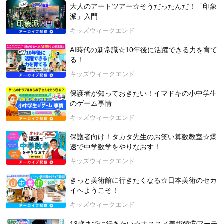
大人のアートツアー☆そうだったんだ！「印象
地孤児院への「学習塾ならではの支援」を挑戦中。
派」入門
2026年4月23日開催
キッズウィークエンド
AI時代の新常識☆10年後に活躍できる力を育て
る！
キッズウィークエンド
保護者が知っておきたい！イマドキの小中学生
のゲーム事情
キッズウィークエンド
保護者向け！タカタ先生のお笑い算数教室☆爆
速で中学数学をやりなおす！
キッズウィークエンド
きっと美術館に行きたくなる☆日本美術のセカ
イへようこそ！
キッズウィークエンド