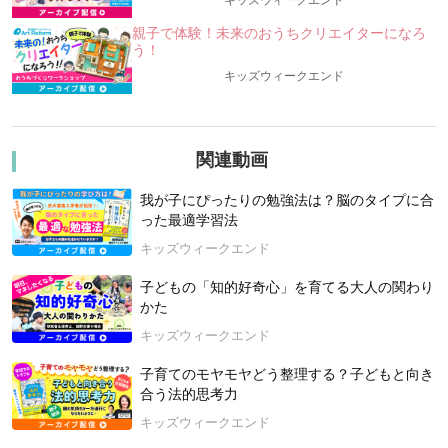
キッズウィークエンド
「英語学習」「語学留学」「海外大学進学」などのグローバル
教育とはちがう
親子で体験！未来のおうちクリエイターになろ
“生きる力” “非認知能力” を育むための「異文化体験」の重要
う！
性をお伝えします。
キッズウィークエンド
あなご先生といえば、旅する先生。
“観光地”をめぐるような“ツアー旅行”ではなく、現地の人と直接
ふれあい、言葉が通じなくても心を通わせ、相手の文化を深く
関連動画
理解する旅を続けてきたあなご先生だからこそ語れるグローバ
ル時代に生き抜く秘訣とは？
我が子にぴったりの勉強法は？脳のタイプに合
った最適学習法
講義内で、はなまる学習会の代表 高濱正伸様からの推薦メッ
セージのご紹介もします。
キッズウィークエンド
「旅」を「楽しい」だけで終わらせない、「学び」にするため
子どもの「知的好奇心」を育てる大人の関わり
のメソッドもお伝えします！！
かた
キッズウィークエンド
【講師：山岸亮太（やまぎしりょうた）さん（花まる学習会イ
ンドネシア事務所 / ソトシルクラス 代表 ）】
子育てのモヤモヤどう整理する？子どもと向き
世界中から生徒が集まるオンライン教室の教室長として授業を
合う法的思考力
しながら「海外部門ソトシルクラス」と「ジャカルタ対面教
キッズウィークエンド
室」を立ち上げ・開校 。現在ではジャカルタ教室・オンライン
教室・ソトシルクラスに海外宿泊企画などを運営しながら、現