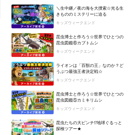
＼生中継／夜の海を大捜索☆光る生
きもののミステリーに迫る
キッズウィークエンド
昆虫博士と作ろう☆世界でひとつの
昆虫図鑑⑥カブトムシ
キッズウィークエンド
ライオンは「百獣の王」なのか？ど
うぶつ最強王者決定戦☆
キッズウィークエンド
昆虫博士と作ろう☆世界でひとつの
昆虫図鑑⑤カミキリムシ
キッズウィークエンド
昆虫たちの大ピンチ⁉地球ぐるっと
探検ツアー★