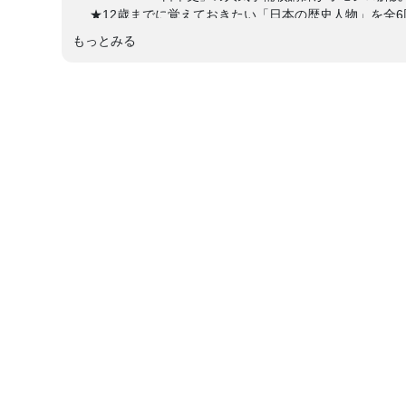
★12歳までに覚えておきたい「日本の歴史人物」を全6
途中回から、好きな回だけの参加もOK
もっとみる
╰━━━━━━━━━━━━━━━━━━━━━━━━━━━━━━━━━╯
2024年1月～6月に開催し大好評だった「大ピンチな歴史
小学生のうちに知っておきたい日本の重要な歴史人物を通
「シーズン2」の開催を決定しました！
「シーズン1」では登場しなかった人物にも、大ピンチな
今シーズンも、古代、中世、戦国時代、江戸時代、幕末、
スゴイことを成しとげるために「大ピンチ」に陥ったこと
「シーズン2」の「江戸編」に登場するのは…「徳川家康
有名な人物ばかりですが…、どんな大ピンチに陥ったの？
ほかにも、”大ピンチ”エピソードを持つ歴史人物がたくさ
★「歴史キッズ道場☆大ピンチな歴史人物たちに学ぶ！」
日本史の重要な出来事なども紹介しながら、クイズを交え
す。本格的な解説がこの授業の魅力です。講師は、入会が
ン歴史・地理クラブ」代表の古川順大先生こと、のぶた先
（せっさたくま）して、日本の歴史をもっと好きになろう
※「シーズン2」の登場人物は「クセ強な歴史人物たち大