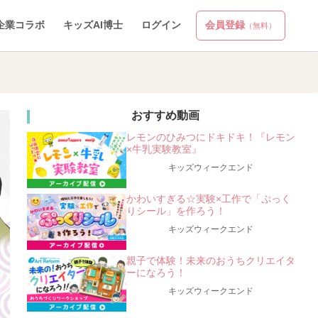
企業コラボ
キッズAI博士
ログイン
会員登録
（無料）
おすすめ動画
レモンのひみつにドキドキ！『レモン
×牛乳実験教室』
キッズウィークエンド
かわいすぎる☆実験×工作で「ぷっく
りシール」を作ろう！
キッズウィークエンド
親子で体験！未来のおうちクリエイタ
ーになろう！
キッズウィークエンド