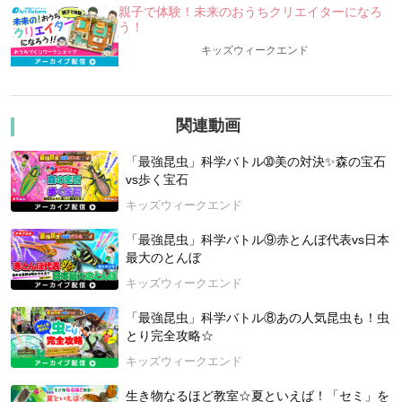
宇宙・天文に関する知識、また「なぜ？」「どうして？」と
親子で体験！未来のおうちクリエイターになろ
いう子どもたちの
う！
「知的好奇心」は、子どもたちの視野を広げ、未来の可能性
キッズウィークエンド
を広げる物になります。
この講座を通して、子どもたちの視野・未来が少しでも広が
ることで、
関連動画
子どもたちが喜んで、楽しんで、幸せになる事を願って企
画・開催いたします。
「最強昆虫」科学バトル➉美の対決✨森の宝石
【今回の講座概要】
vs歩く宝石
★今日の夜空はどんな星が見られるの？！
キッズウィークエンド
★この星の並びは？春の星座を探そう！
★春の夜空に隠れる「さまざまな姿の銀河」たち
「最強昆虫」科学バトル⑨赤とんぼ代表vs日本
★質問コーナー
最大のとんぼ
キッズウィークエンド
【講師紹介】
荒井 大作（あらい だいさく） 株式会社アストロコネク
「最強昆虫」科学バトル⑧あの人気昆虫も！虫
ト 代表取締役
とり完全攻略☆
高校生から天文の世界に入り、高校、大学では自作プラネタ
キッズウィークエンド
リウム製作、天体写真撮影などを行う。
長年カメラメーカーにてレンズ設計に従事。2019年、宇宙と
生き物なるほど教室☆夏といえば！「セミ」を