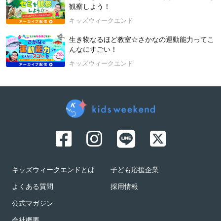
人を繋いで感動を届けたいと思い「株式会社アストロコネク
観察しよう！
ト」を起業。
キッズウィークエンド
【受賞履歴】
2020年 / 2021年 子育て・キッズ部門優秀講座賞 受賞【主
生き物なるほど教室☆さかなの運動能力ってこ
催：ストリートアカデミー】
んなにすごい！
2021年 スクール賞グランプリ、2022年 先生部門準グランプ
キッズウィークエンド
リ、2023年 人気授業賞＆先生賞 入賞【主催：キッズウィー
クエンド】
2024年4月13日 開催
キッズウィークエンドとは
子ども応援企業
よくある質問
採用情報
公式マガジン
会社概要