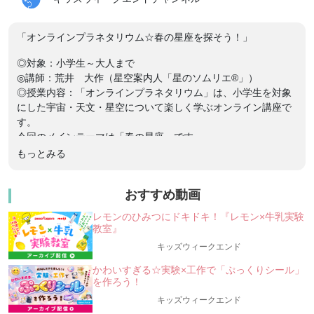
「オンラインプラネタリウム☆春の星座を探そう！」
◎対象：小学生～大人まで
◎講師：荒井 大作（星空案内人「星のソムリエ®」）
◎授業内容：「オンラインプラネタリウム」は、小学生を対象
にした宇宙・天文・星空について楽しく学ぶオンライン講座で
す。
今回のメインテーマは「春の星座」です。
もっとみる
今回は春の星座たちを探しながら、そこに隠れるさまざまな姿
の銀河たちを楽しんでみたいと思います。
おすすめ動画
【この講座で体験できること】
レモンのひみつにドキドキ！『レモン×牛乳実験
オンラインプラネタリウムや、星空や宇宙の映像を使って、
教室』
宇宙天文・星空について楽しく学ぶオンライン講座です。
キッズウィークエンド
クイズを通して、宇宙のことや、宇宙開発、身近な星空につ
かわいすぎる☆実験×工作で「ぷっくりシール」
いて、
を作ろう！
楽しく学ぶ、体感する事が出来ます。
キッズウィークエンド