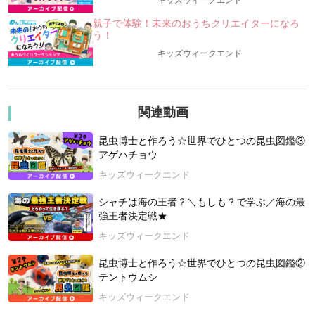
キッズウィークエンド
『小学生のためのバク速!計算教室』の著者で、YouTubeなどで
も大人気の”数学教師芸人”タカタ先生に、6月も「算数が楽しく
親子で体験！未来のおうちクリエイターになろ
う！
てたまらなくなる」授業を開催してもらいますよ！
キッズウィークエンド
時（とき）は「江戸時代」。一見、算数の授業とは関係なさそ
うな出だしですが、、、しか～～～し！！
日本で空前の「算数ブーム」が巻き起こったのが、江戸時代な
んです！
関連動画
■謎その1：一体なぜ、江戸時代の人々は「算数」に熱中した？
昆虫博士と作ろう☆世界でひとつの昆虫図鑑③
～どうして「算数ブーム」が巻き起こったのか？
アゲハチョウ
■謎その2：江戸の「算数」ってどんなもの？ ～現代の「算
キッズウィークエンド
数」との違いとは？
シャチは海の王者？＼もしも？で学ぶ／海の最
学校ではきっと習わないことばかり。
強王者決定戦★
江戸時代の「算数ブーム」には、「算数」を好きになる秘訣が
詰まっている！
キッズウィークエンド
タカタ先生と一緒に、「算数」の魅力にどっぷりハマりましょ
うーー！！
昆虫博士と作ろう☆世界でひとつの昆虫図鑑②
テントウムシ
【講師：数学教師芸人 タカタ先生】
キッズウィークエンド
東京学芸大学教育学部数学科卒業。数学教師芸人。お笑い芸人