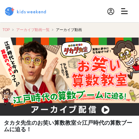
TOP
アーカイブ動画一覧
アーカイブ動画
タカタ先生のお笑い算数教室☆江戸時代の算数ブー
ムに迫る！