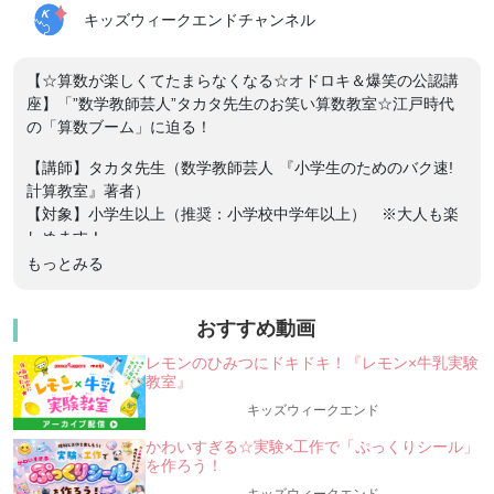
キッズウィークエンドチャンネル
【☆算数が楽しくてたまらなくなる☆オドロキ＆爆笑の公認講
座】「”数学教師芸人”タカタ先生のお笑い算数教室☆江戸時代
の「算数ブーム」に迫る！
【講師】タカタ先生（数学教師芸人 『小学生のためのバク速!
計算教室』著者）
【対象】小学生以上（推奨：小学校中学年以上） ※大人も楽
しめます！
もっとみる
╭━━━━━━━━━━━━━━━━━━━━━━━━━━━━━━━━━╮
大人気！”数学教師芸人”のタカタ先生のオモシロ授
業！
おすすめ動画
★「江戸時代」～なんで空前の「算数ブーム」は巻き起こ
レモンのひみつにドキドキ！『レモン×牛乳実験
った？★
教室』
「算数」に夢中になる秘けつがいっぱい！！
キッズウィークエンド
╰━━━━━━━━━━━━━━━━━━━━━━━━━━━━━━━━━╯
かわいすぎる☆実験×工作で「ぷっくりシール」
みなさんは「算数」が好きですかー？ 保護者のみなさま、い
を作ろう！
かがですかー？