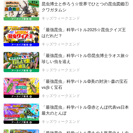
と数学教師の二刀流で活躍中。テレビ・YouTube・リアル授
昆虫博士と作ろう☆世界でひとつの昆虫図鑑①
業・オンライン授業・書籍などを通じて「算数・数学嫌い」を
クワガタムシ
なくす活動に命を燃やす。2016年に『日本お笑い数学協会』を
キッズウィークエンド
設立し、会長に就任。2020年に開設した世界一楽しい授業チャ
ンネル『スタフリ』(YouTube)は登録者22万人超え。書籍『笑
「最強昆虫」科学バトル2025☆昆虫クイズ王
う数学ルート4』(KADOKAWA),『笑う数学』(KADOKAWA),『小
はだれだ？
学生のためのバク速!計算教室』（フォレスト出版）など。
キッズウィークエンド
☆タカタ先生公式サイト：
https://www.takata-anzan.com/
2024年6月2日 開催
「最強昆虫」科学バトル⑪昆虫博士ラオス旅☆
珍しい虫を追え
キッズウィークエンド
「最強昆虫」科学バトル➉美の対決✨森の宝石
vs歩く宝石
キッズウィークエンド
「最強昆虫」科学バトル⑨赤とんぼ代表vs日本
最大のとんぼ
キッズウィークエンド