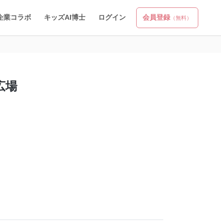
企業コラボ
キッズAI博士
ログイン
会員登録
（無料）
広場