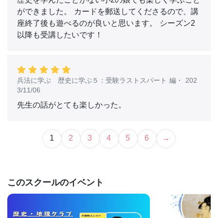
歴史を学んだことがない小2の娘でも楽しく学ぶこと
ができました。 カードを郵送してくださるので、講
座終了後も遊べるのが良いと思います。 シーズン2
以降も受講したいです！
兵法に学ぶ 歴史に学ぶ５：受験ラストスパート 編
・
202
3/11/06
先生の話がとても楽しかった。
1
2
3
4
5
6
→
このスクールのイベント