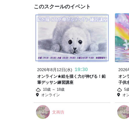
このスクールのイベント
19:30
2026年8月12日(水)
202
オンライン★絵を描く力が伸びる！鉛
オン
筆デッサン練習講座
子供
10歳 ～ 18歳
5歳
オンライン
オ
文画坊