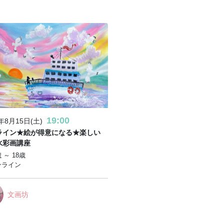
19:00
6年8月15日(土)
ライン★絵が得意になる★楽しい
水彩画講座
 ～ 18歳
ンライン
文画坊