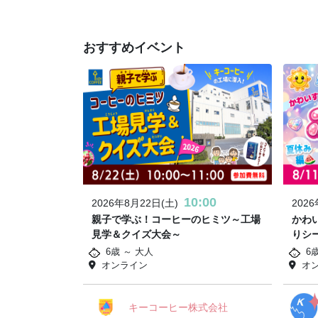
おすすめイベント
10:00
2026年8月22日(土)
202
親子で学ぶ！コーヒーのヒミツ～工場
かわ
見学＆クイズ大会～
りシ
6歳 ～ 大人
6
オンライン
オ
キーコーヒー株式会社