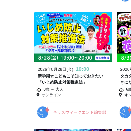
19:00
2026年8月28日(金)
202
新学期☆こどもこそ知っておきたい
タカ
「いじめ防止対策推進法」
きに
8歳 ～ 大人
6
オンライン
オ
キッズウィークエンド編集部