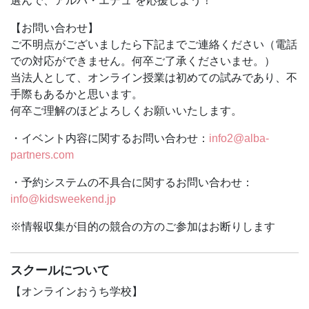
選んで、アルバ・エデュ を応援しよう！
＜講師紹介＞
【お問い合わせ】
【KIT虎ノ門大学院 教授】 三谷宏治
ご不明点がございましたら下記までご連絡ください（電話
「発想力」「決める力」「生きる力」や「経営戦略」「ビ
での対応ができません。何卒ご了承くださいませ。）
ジネスモデル」をテーマに年間
当法人として、オンライン授業は初めての試みであり、不
100回以上の授業・講演を、子ども、親、教員の他、企業
手際もあるかと思います。
や自治体職員を対象に行ってい
何卒ご理解のほどよろしくお願いいたします。
る。東京大学卒業後、BCG、アクセンチュアで20年活
躍。2006年からは教育活動に専念。
・イベント内容に関するお問い合わせ：
info2@alba-
詳しくは
www.mitani3.comで
。
partners.com
★受講 前のお願い★
・予約システムの不具合に関するお問い合わせ：
①通信アプリ ZOOM のダウンロード
info@kidsweekend.jp
授業はパソコン・スマートフォン等でZOOMを利用しま
※情報収集が目的の競合の方のご参加はお断りします
す。Wi-Fi環境または有線LAN環境での受講を推奨しま
す。
ZOOMのダウンロードはこちらから
スクールについて
https://zoom.us/download
【オンラインおうち学校】
ダウンロードには数分かかりますので、余裕をもって作業