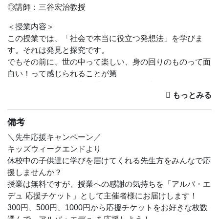
◎講師：三谷宏治教授
＜授業内容＞
この授業では、「社会で本当に役立つ発想法」を学びま
す。それは発見と探究です。
でもその前に、世の中って楽しい、身の回りのものって面
白い！って感じられることが第
一です。それを好奇心と呼びます。好奇心はつくれません
が、邪魔しないこと、育てるこ
とはできます。その第二弾が「カタチのフシギ」です。
自然がつくったものでも、ヒトがつくったものでも、その
備考
カタチには必ず理由があります。
＼先生応援キャンペーン／
今回は「円柱」が主人公。なぜコップが円柱か、わかりま
キッズウィークエンドより
すか？「知っている」に終わ
休校中の子供達に学びを届けてくれる先生方をみんなで応
らない、発見と探究の楽しみに満ちた授業です。過去、数
援しませんか？
万人の子どもたち（から企業経
授業は無料ですが、授業への感謝の気持ちを「アルバ・エ
営者まで）が体験した発想力授業をお楽しみに。
デュ 応援チケット」として主催者様にお届けします！
※準備していただくものがございますので、必ず「持ち
300円、500円、1000円から応援チケットをお好きな枚数
物」のところをご確認ください。