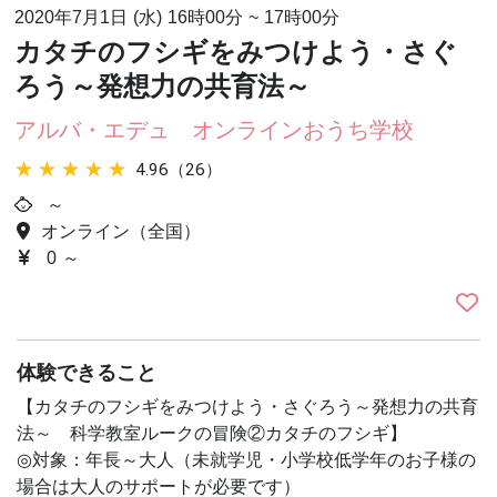
2020年7月1日 (水)
16時00分
~
17時00分
カタチのフシギをみつけよう・さぐ
ろう～発想力の共育法～
アルバ・エデュ オンラインおうち学校
★★★★★
★★★★★
4.96（26）
～
オンライン（全国）
0 ～
体験できること
【カタチのフシギをみつけよう・さぐろう～発想力の共育
法～ 科学教室ルークの冒険②カタチのフシギ】
◎対象：年長～大人（未就学児・小学校低学年のお子様の
場合は大人のサポートが必要です）