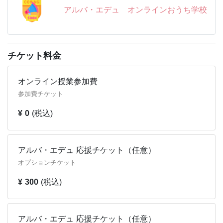
https://www.alba-
アルバ・エデュ オンラインおうち学校
edu.org/onlineouchigakko/onlineouchigakkou-faq-for-
listners/
【授業風景の撮影について】
授業終了後にスクリーンショットを撮影し、広報等、社団
チケット料金
活動に活用させていただいております。
お声がけいたしますので、お顔出しNGの方は撮影の時に
オンライン授業参加費
お顔を隠していただきましたり
参加費チケット
ビデオをいったんオフにするなど、何卒ご協力をお願いも
¥ 0
(税込)
うしあげます。
アルバ・エデュ 応援チケット（任意）
オプションチケット
¥ 300
(税込)
アルバ・エデュ 応援チケット（任意）