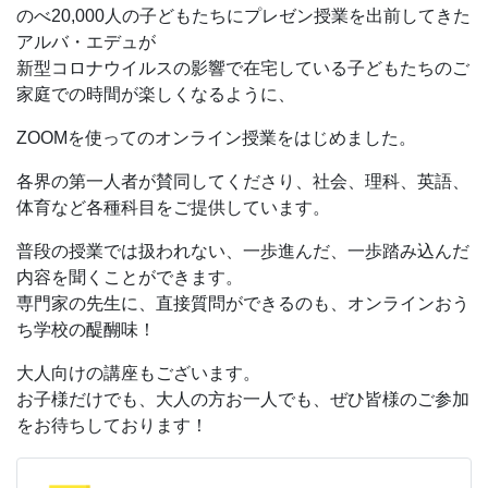
をお願いします。
のべ20,000人の子どもたちにプレゼン授業を出前してきた
・お部屋は20分前から入室可能です。授業開始15分前ま
アルバ・エデュが
でに前日に送りますご案内メールにあるURLから「お部
新型コロナウイルスの影響で在宅している子どもたちのご
屋」にお入りください。
家庭での時間が楽しくなるように、
②ご用意、カメラはオンにしてお待ちください。
③キャンセルについて
ZOOMを使ってのオンライン授業をはじめました。
キャンセル待ちの方にお回しするために、前日までにご連
各界の第一人者が賛同してくださり、社会、理科、英語、
絡ください。
体育など各種科目をご提供しています。
ご連絡なくキャンセルをされた場合は、次回以降のお申し
込みをお断りしています。
普段の授業では扱われない、一歩進んだ、一歩踏み込んだ
内容を聞くことができます。
【要確認お願いします】
専門家の先生に、直接質問ができるのも、オンラインおう
ZOOMURLは前日にキッズウィークエンドのマイページよ
ち学校の醍醐味！
りご確認をお願いいたします。
大人向けの講座もございます。
【保護者の方へ】
お子様だけでも、大人の方お一人でも、ぜひ皆様のご参加
・保護者の方もご参加いただき、お子様をサポートしてい
をお待ちしております！
ただいて構いません。
その他、よくあるご質問はこちらにまとめてあります。