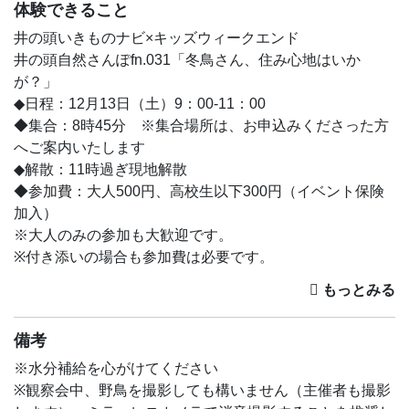
体験できること
井の頭いきものナビ×キッズウィークエンド
井の頭自然さんぽfn.031「冬鳥さん、住み心地はいか
が？」
◆日程：12月13日（土）9：00-11：00
◆集合：8時45分 ※集合場所は、お申込みくださった方
へご案内いたします
◆解散：11時過ぎ現地解散
◆参加費：大人500円、高校生以下300円（イベント保険
加入）
※大人のみの参加も大歓迎です。
※付き添いの場合も参加費は必要です。
※髙野著書『身近な野鳥の観察図鑑 増補改訂版』サイン本
をご希望の方はチケットを購入のうえ、備考欄にお宛名を
入力してください。当日持参いたします。
備考
◆定員：40人
◆開催場所：井の頭恩賜公園（東京都武蔵野市・三鷹市）
※水分補給を心がけてください
◆協賛：興和オプトロニクス株式会社
※観察会中、野鳥を撮影しても構いません（主催者も撮影