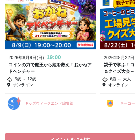
19:00
2026年8月9日(日)
2026年8月22日(土
コインの力で魔王から姫を救え！おかねア
親子で学ぶ！コー
ドベンチャー
＆クイズ大会～
6歳 ～ 12歳
6歳 ～ 大人
オンライン
オンライン
キッズウィークエンド編集部
キーコーヒ