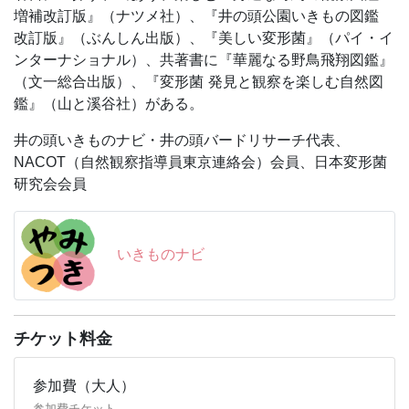
します）。ミラーレスカメラで消音撮影することを推奨し
増補改訂版』（ナツメ社）、『井の頭公園いきもの図鑑
ます。近づきすぎて鳥を飛ばさないよう、十分に配慮して
改訂版』（ぶんしん出版）、『美しい変形菌』（パイ・イ
ください。
ンターナショナル）、共著書に『華麗なる野鳥飛翔図鑑』
◆その他：小雨決行
（文一総合出版）、『変形菌 発見と観察を楽しむ自然図
◆野鳥観察情報
鑑』（山と溪谷社）がある。
ウェブサイト「いきものナビ」
井の頭いきものナビ・井の頭バードリサーチ代表、
井の頭公園での毎日の野鳥観察記をアップしています。
NACOT（自然観察指導員東京連絡会）会員、日本変形菌
https://ikimononavi.com/
研究会会員
※当日の服装や持ち物、悪天候の場合のことなどを、この
ページの「持ち物」「留意事項」欄に記載しています。必
ずご確認ください。
いきものナビ
＜授業内容＞
紅葉が終わって広葉樹が落葉すると、林は遠くまで透けて
見通しが効くようになります。この頃から葉が芽吹く春ま
チケット料金
でが鳥見のベストシーズン。葉っぱに邪魔されずに、野鳥
をよく観察できます。今回の井の頭自然さんぽのテーマ
参加費（大人）
は、冬鳥がひと通り揃った初冬の野鳥観察です。今シーズ