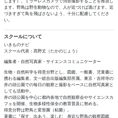
◆案内者
します）。ミラーレスカメラで消音撮影することを推奨し
赤羽俊紀（NACS-J自然観察指導員）
ます。野鳥は野生動物なので、人が近づけば逃げます。近
秋葉俊二（NACS-J自然観察指導員）
づきすぎて鳥を飛ばさないよう、十分に配慮してくださ
大出水幹男（NACS-J自然観察指導員）
い。
小村琢磨（NACS-J自然観察指導員）
髙野丈（NACS-J自然観察指導員、井の頭バードリサーチ
スクールについて
代表）
田中淳一（NACS-J自然観察指導員）
いきものナビ
古川靖晃（NACS-J自然観察指導員）
スクール代表：髙野丈（たかのじょう）
若森聡子（NACS-J自然観察指導員）
編集者・自然写真家・サイエンスコミュニケーター
◆持ち物：筆記具、飲み物、双眼鏡※、（以下は持ってい
生物・自然科学を得意分野とし、図鑑、一般書、児童書に
る範囲で）望遠鏡、野鳥図鑑、撮影機材
携わる編集者。文一総合出版編集部所属。東京・吉祥寺の
※双眼鏡をお持ちでない方、オペラグラスのような性能の
井の頭公園での毎日の観察と撮影をベースに自然写真家と
低い製品しか持っていない方には、双眼鏡をお貸し出しで
しても活動中。
きます。申込み時に希望台数をお知らせください（準備で
井の頭公園を中心に都内各地で自然観察会やサイエンスカ
きる台数には限りがあります。通常の性能の双眼鏡をお持
フェを開催、生物多様性保全の教育普及に努める。
ちの方はご自身のものをご持参ください）
得意分野は野鳥と変形菌（粘菌）。
※観察会中、野鳥を撮影しても構いません（主催者も撮影
著書に『探す、出あう、楽しむ 身近な野鳥の観察図鑑