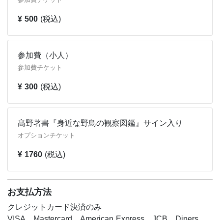
参加費チケット
ンは早くから冬鳥が多数渡ってきていて、期待できそうで
す。公園の端から端まで、しっかり探索して多くの鳥たち
¥ 500
(税込)
との出会いを楽しみましょう！
【講師代表】高野丈（たかのじょう）
参加費（小人）
編集者・自然写真家・サイエンスコミュニケーター
参加費チケット
文一総合出版編集部所属。生物・自然科学を得意分野と
し、図鑑、一般書、児童書に携わる編集者。東京・吉祥寺
¥ 300
(税込)
の井の頭公園で毎日の観察と撮影を行い、自然の伝え手と
して活動中。都内各地で自然観察会を開催、生物多様性保
全の教育普及に努める。得意分野は野鳥と変形菌（粘
髙野著書『身近な野鳥の観察図鑑』サイン入り
菌）。著書に『世にも美しい変形菌 身近な宝探しの楽し
オプションチケット
み方』（文一総合出版）、『探す、出あう、楽しむ 身近
な野鳥の観察図鑑 増補改訂版』（ナツメ社）、『井の頭
¥ 1760
(税込)
公園いきもの図鑑 改訂版』（ぶんしん出版）、『美しい
変形菌』（パイ・インターナショナル）、共著書に『華麗
なる野鳥飛翔図鑑』（文一総合出版）、『変形菌 発見と
お支払方法
観察を楽しむ自然図鑑』（山と溪谷社）がある。
クレジットカード決済のみ
井の頭いきものナビ・井の頭バードリサーチ代表、
VISA、Mastercard、American Express、JCB、Diners