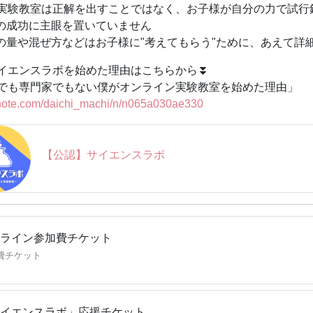
ズウィークエンドで行う。テニスとオムライスと猫が好き！
実験教室は正解を出すことではなく、お子様が自分の力で試行
の成功に主眼を置いていません
の紹介②：田中利空】
の量や混ぜ方などはお子様に"考えてもらう"ために、あえて詳
材料工学。工学修士。東京大学大学院で電子顕微鏡の研究を行
ST」に所属し、主に実験ショーなど派手な科学実験を実演。大
イエンスラボを始めた理由はこちらから⏬
アとして働く。コンピューター漬けの仕事の一方、プライベー
でも専門家でもない僕がオンライン実験教室を始めた理由」
動物観察や写真撮影を行う。
//note.com/daichi_machi/n/n065a030ae330
エンスラボの特徴】
実験教室は正解を出すことではなく、お子様が自分の力で試行
【公認】サイエンスラボ
の成功に主眼を置いていません
の量や混ぜ方、使い方などはお子様に"考えてもらう"ために、
点】
内で発生した事故には一切の責任を負いません。十分に注意し
ライン参加費チケット
費チケット