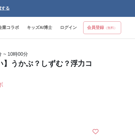
聴する
企業コラボ
キッズAI博士
ログイン
会員登録
（無料）
分
~
10時00分
い】うかぶ？しずむ？浮力コ
ボ