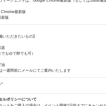
ウィークエンドは、Google Chrome最新版（もしくはSaf
e Chrome最新版
i最新版
備いただきたいもの】
容器
（生でもゆで卵でも可）
ダ油
は一週間前にメールにてご案内いたします
い
セルポリシーについて
ケットをご購入の場合は、イベント開催1日前までにキャンセ