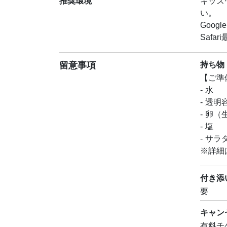
推奨環境
キッズ
い。
Googl
Safar
留意事項
持ち物
【ご準
- 水
- 透明
- 卵
- 塩
- サラ
※詳細
付き添
要
キャン
有料チ