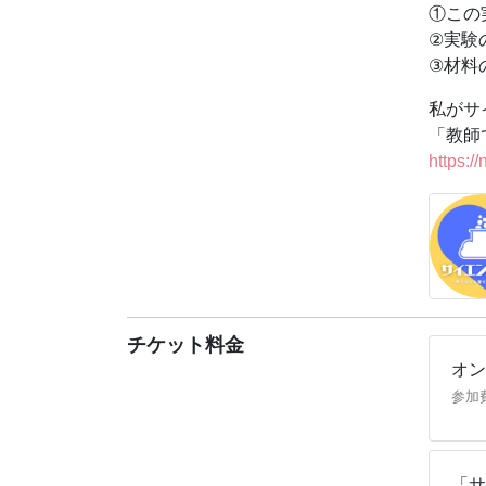
をキッ
①この
②実験
【先生
③材料
専門は
「CA
私がサ
ンジニ
「教師
公園で
https:
【サイ
①この
②実験
③材料
【注意
当授業
チケット料金
オン
参加