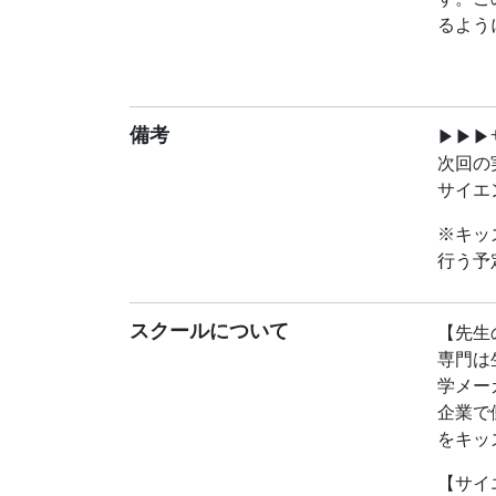
す。こ
るよう
※授業
【ご準
備考
▶︎▶︎
- 水
次回の
- 透明
サイエ
- 卵
- 塩
※キッ
- サラ
行う予
※詳細
【当日
スクールについて
【先生
ものが
専門は
学メー
【先生
企業で
専門は
をキッ
学メー
企業で
【サイ