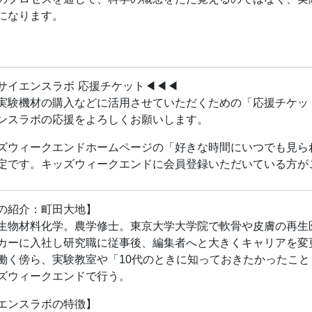
のプロセスを通じて、科学の概念をただ覚えるのではなく、実
になります。
では参加者の皆様と記念撮影のお時間を取らせていただく場合
備いただきたいもの】
▶︎サイエンスラボ 応援チケット◀︎◀︎◀︎
実験機材の購入などに活用させていただくための「応援チケッ
容器
ンスラボの応援をよろしくお願いします。
（生でもゆで卵でも可）
ズウィークエンドホームページの「好きな時間にいつでも見ら
ダ油
定です。キッズウィークエンドに会員登録いただいている方が
は一週間前にメールにてご案内いたします
できること】
の紹介：町田大地】
浮かんだり沈む背後に潜む科学を体験できます！
生物材料化学。農学修士。東京大学大学院で軟骨や皮膚の再生
カーに入社し研究職に従事後、編集者へと大きくキャリアを変
の紹介①：町田大地】
働く傍ら、実験教室や「10代のときに知っておきたかったこと b
生物材料化学。農学修士。東京大学大学院で軟骨や皮膚の再生
ズウィークエンドで行う。
カーに入社し研究職に従事後、編集者へと大きくキャリアを変
働く傍ら、実験教室や「10代のときに知っておきたかったこと b
エンスラボの特徴】