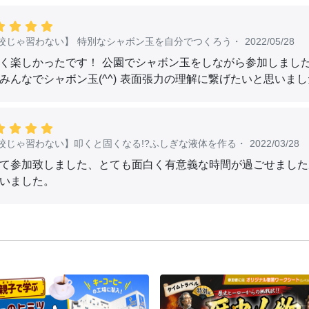
校じゃ習わない】 特別なシャボン玉を自分でつくろう
・
2022/05/28
く楽しかったです！ 公園でシャボン玉をしながら参加しまし
みんなでシャボン玉(^^) 表面張力の理解に繋げたいと思いま
校じゃ習わない】叩くと固くなる!?ふしぎな液体を作る
・
2022/03/28
て参加致しました、とても面白く有意義な時間が過ごせました
いました。