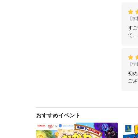
【学
すご
て、
【学
初め
ござ
おすすめイベント