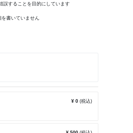
錯誤することを目的にしています
細を書いていません
う。在学中、科学コミュニケーションサークル
学院卒業後はインドに本社を置くIT企業にてエ
トでは動物、特に鳥が好きで、週末は動物園や
錯誤することを目的にしています
あえて必要以上に詳細を書いておりません
て実験等を行うようにしてください。
¥ 0
(税込)