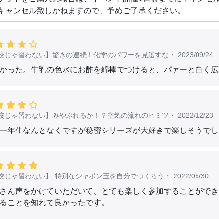
キャンセル致しかねますので、予めご了承ください。
校じゃ習わない】驚きの連続！化学のパワーを見逃すな
・
2023/09/24
かった。牛乳の色水にお酢を綿棒でつけると、パァーと白く広
校じゃ習わない】みやぶれるか！？空気の流れのヒミツ
・
2022/12/23
一年生なんとなくですが秘密シリーズが大好きで楽しそうでし
校じゃ習わない】 特別なシャボン玉を自分でつくろう
・
2022/05/30
さん声をかけていただいて、とても楽しく参加することができ
ることを知れて良かったです。