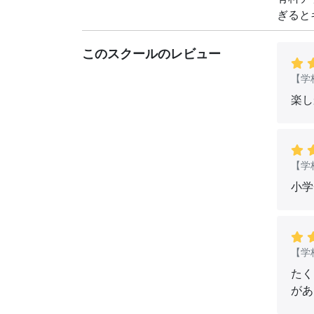
ぎると
このスクールのレビュー
【学
楽し
【学
小学
【学
たく
があ