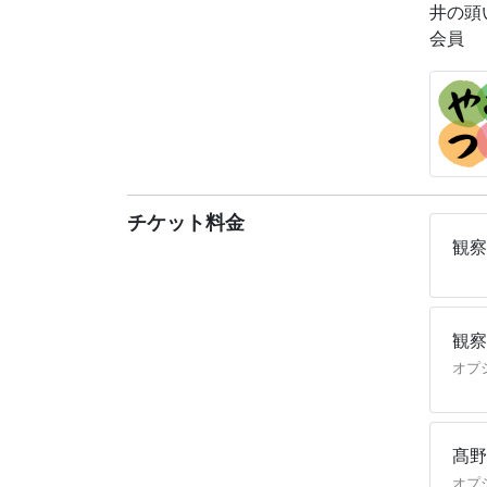
井の頭
◆その
会員
◆野鳥
ウェブ
井の頭
https:/
チケット料金
観察
観察
オプ
髙野
オプ