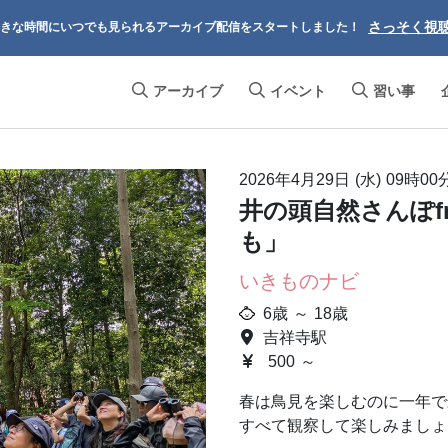
さっそく視
きな時間にいつでも見られるアーカイブ配信をスタートしました！
アーカイブ
イベント
習い事
2026年4月29日 (水)
09時00
井の頭自然さんぽf
も」
いきものナビ
6歳 ～ 18歳
吉祥寺駅
500 ～
春は鳥見を楽しむのに一年で
すべて観察して楽しみましょ