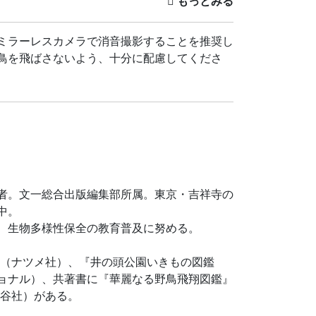
ミラーレスカメラで消音撮影することを推奨し
鳥を飛ばさないよう、十分に配慮してくださ
いたします
の方はチケットを購入のうえ、備考欄にお宛名
者。文一総合出版編集部所属。東京・吉祥寺の
中。
望遠鏡、野鳥図鑑、撮影機材
、生物多様性保全の教育普及に努める。
か持っていない方には、コーワ製双眼鏡をお貸
る台数には限りがあります。通常の性能の双眼
』（ナツメ社）、『井の頭公園いきもの図鑑
ョナル）、共著書に『華麗なる野鳥飛翔図鑑』
ミラーレスカメラで消音撮影することを推奨し
溪谷社）がある。