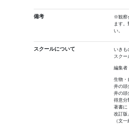
大出水
小村琢
髙野丈
備考
※観察
若森聡
ます。
い。
◆集合
◆解散
◆参加
スクールについて
いきも
※大人
スクー
※付き
編集者
※髙野
を入力
生物・
井の頭
◆持ち
井の頭
※双眼
得意分
し出し
著書に
鏡をお
改訂版
※観察
（文一
ます。
◆定員