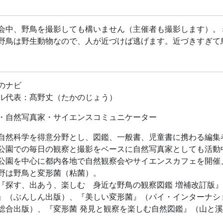
幹男（NACS-J自然観察指導員）
磨（NACS-J自然観察指導員）
（NACS-J自然観察指導員、井の頭バードリサーチ）
会中、野鳥を撮影しても構いません（主催者も撮影します）。
子（NACS-J自然観察指導員）
野鳥は野生動物なので、人が近づけば逃げます。近づきすぎて
：8時45分 ※詳しい場所は、お申込みくださった方へご案内
：11時過ぎ現地解散
費：大人500円、高校生以下300円（イベント保険込）
のナビ
のみの参加も大歓迎です。
ル代表：髙野丈（たかのじょう）
添いの場合も参加費は必要です。
・自然写真家・サイエンスコミュニケーター
著書『身近な野鳥の観察図鑑 増補改訂版』サイン本をご希望
してください。当日持参いたします。
自然科学を得意分野とし、図鑑、一般書、児童書に携わる編集
公園での毎日の観察と撮影をベースに自然写真家としても活動
物：筆記具、飲み物、双眼鏡※、（以下は持っている範囲で）
公園を中心に都内各地で自然観察会やサイエンスカフェを開催
鏡をお持ちでない方、オペラグラスのような性能の低い製品し
野は野鳥と変形菌（粘菌）。
できます。申込み時に希望台数をお知らせください（準備でき
『探す、出あう、楽しむ 身近な野鳥の観察図鑑 増補改訂版
持ちの方はご自身のものをご持参ください）
』（ぶんしん出版）、『美しい変形菌』（パイ・インターナシ
会中、野鳥を撮影しても構いません（主催者も撮影します）。
総合出版）、『変形菌 発見と観察を楽しむ自然図鑑』（山と
近づきすぎて鳥を飛ばさないよう、十分に配慮してください。
：40名