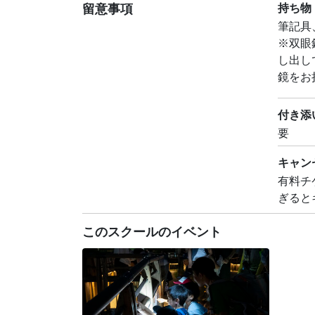
留意事項
持ち物
筆記具
※双眼
し出し
鏡をお
付き添
要
キャン
有料チ
ぎると
このスクールのイベント