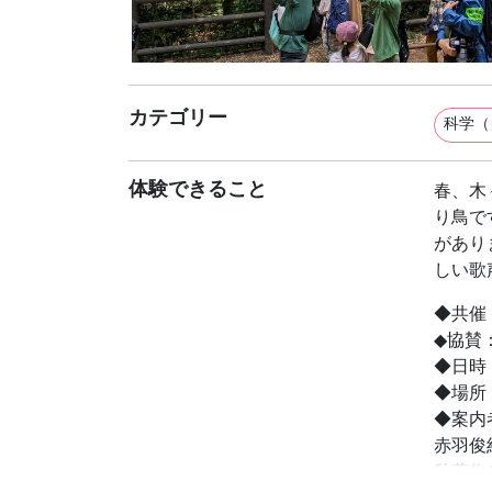
カテゴリー
科学（
体験できること
春、木
り鳥で
があり
しい歌
◆共催
◆協賛
◆日時
◆場所
◆案内
赤羽俊
秋葉俊