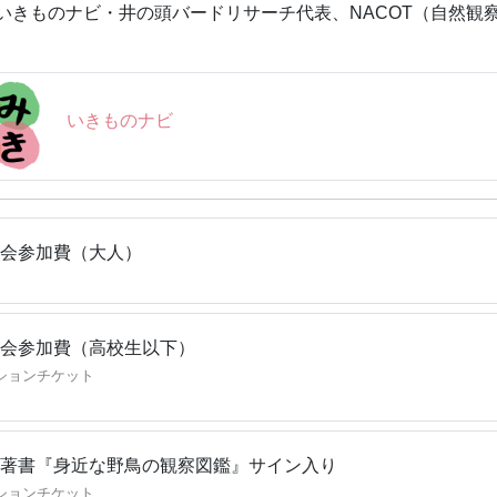
いきものナビ・井の頭バードリサーチ代表、NACOT（自然観
他：小雨決行
観察情報
サイト「いきものナビ」
公園での毎日の野鳥観察記をアップしています。
いきものナビ
/ikimononavi.com/
会参加費（大人）
会参加費（高校生以下）
ションチケット
著書『身近な野鳥の観察図鑑』サイン入り
ションチケット