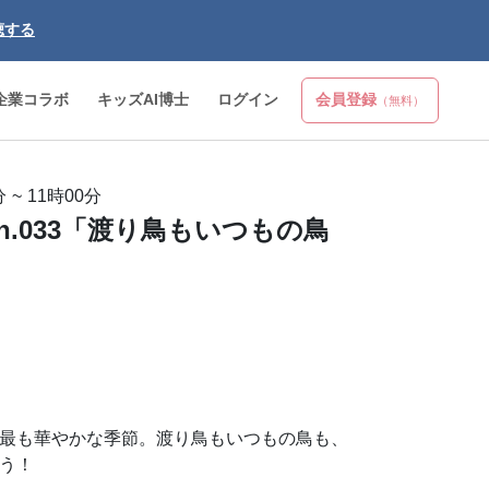
聴する
企業コラボ
キッズAI博士
ログイン
会員登録
（無料）
分
~
11時00分
n.033「渡り鳥もいつもの鳥
最も華やかな季節。渡り鳥もいつもの鳥も、
う！