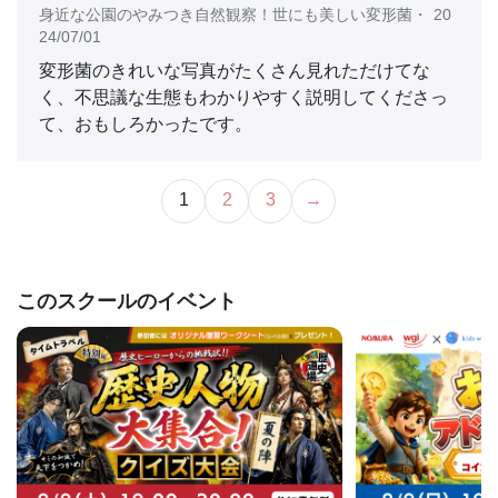
身近な公園のやみつき自然観察！世にも美しい変形菌
・
20
24/07/01
変形菌のきれいな写真がたくさん見れただけてな
く、不思議な生態もわかりやすく説明してくださっ
て、おもしろかったです。
1
2
3
→
このスクールのイベント