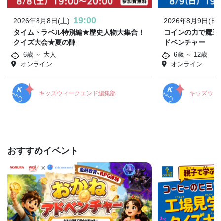
19:00
2026年8月8日(土)
2026年8月9日(日)
タイムトラベル特別編★歴史人物大集合！
コインの力で魔王
クイズ大会★夏の陣
ドベンチャー
6歳 ～ 大人
6歳 ～ 12歳
オンライン
オンライン
キッズウィークエンド編集部
キッズウィ
おすすめイベント