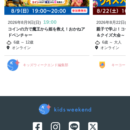
19:00
2026年8月9日(日)
2026年8月22日(土
コインの力で魔王から姫を救え！おかねア
親子で学ぶ！コー
ドベンチャー
＆クイズ大会～
6歳 ～ 12歳
6歳 ～ 大人
オンライン
オンライン
キッズウィークエンド編集部
キーコーヒ