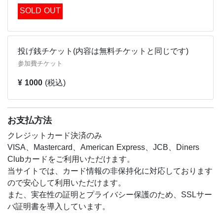
ン」「ダイヤモンドオンライン」「乗りものニュース」に
SOLD OUT
て記事を執筆。著書に『電車を運転する技術』（SBクリ
エイティブ）。東京交通短期大学講師。Yahoo!ニュース公
式コメンテーター。RYDE株式会社エバンジェリスト。鉄
投げ銭チケット(内容は無料チケットと同じです)
道系YouTuberとして「鉄道ゼミ」を運営。
参加費チケット
https://www.youtube.com/channel/UC1-
48gI8CM9lLRrWjVgWw7g
¥ 1000
(税込)
◎日時：5月5日（木・祝）10:00～11:00
◎対象：6歳～15歳
お支払方法
◎講師：西上いつき先生（元・鉄道運転士 / YouTuber）
◎参加費：無料 (応援チケット ¥1,000あり ※内容は無料
クレジットカード決済のみ
チケットと一緒です)
VISA、Mastercard、American Express、JCB、Diners
Clubカードをご利用いただけます。
当サイトでは、カード情報の非保持化に対応しております
ので安心して利用いただけます。
また、実在性の証明とプライバシー保護のため、SSLサー
バ証明書を導入しています。