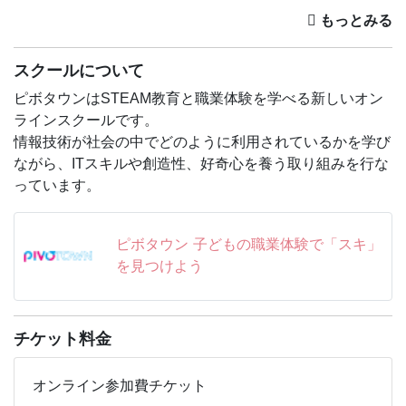
★ いろんな職業を知りたい！
西上先生への質問も受け付けます！
スクールについて
電車が好きなお子さまにはピッタリのイベントです😍
今回限りの特別イベント！ぜひご参加くださいね✋
ピボタウンはSTEAM教育と職業体験を学べる新しいオン
ラインスクールです。
▼ 準備するもの
情報技術が社会の中でどのように利用されているかを学び
・インターネットに繋がるパソコン
ながら、ITスキルや創造性、好奇心を養う取り組みを行な
・マイク/カメラ(パソコン付属のものでOK)
っています。
・イヤホン
▼ 参加方法
ピボタウン 子どもの職業体験で「スキ」
申込後に記載のzoomにアクセスしてご参加ください。
を見つけよう
▼ 講師紹介
西上いつき 先生
大学卒業後、名古屋鉄道株式会社に入社。運転士・指令所
チケット料金
などを経験したのち退社。その後、シンガポールの外資系
企業を経て、帰国後にIY Railroad Consultingを設立。 現
オンライン参加費チケット
在はコンサル・海外エージェント・「東洋経済オンライ