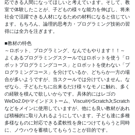
応できる人間になってほしいと考えています。そして、教
室で体験したことが、子どもの様々な能力を伸ばし、将来
社会で活躍できる人材になるための材料になると信じてい
ます。もちろん、論理的思考力・プログラミング技術の習
得には全力を注ぎます。
■教材の特色
～ロボット、プログラミング、なんでもやります！！～
よくあるプログラミングスクールではロボットを使う「ロ
ボットプログラミングコース」とロボットを使わない「プ
ログラミングコース」を分けているか、どちらか一方の場
合が多いようですが、当スクールでは分けていません。な
ぜなら、子どもたちに出来るだけ様々なモノに触れ、多く
の経験を積んで欲しいからです。具体的にはレゴの
WeDo2.0やマインドストーム、ViscuitやScratchJr,Scratch
などをメインに使用していますが、他にも良い教材があれ
ば積極的に取り入れるようにしています。子ども達に多種
多様なものに対応できる柔軟性を身につけてもらうと同時
に、ノウハウを蓄積してもらうことが目的です。