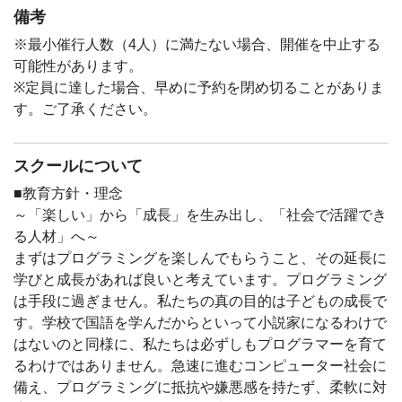
対象年齢は7歳～12歳です。
備考
※最小催行人数（4人）に満たない場合、開催を中止する
＜教材＞
可能性があります。
Viscuit（事前にアプリのインストールをお願いいたしま
※定員に達した場合、早めに予約を閉め切ることがありま
す。アプリは無料です。）
す。ご了承ください。
公式サイトはこちら→
https://www.viscuit.com/
＜定員＞
スクールについて
5組 (2人1組)
当日までに参加人数が2組以下の場合、中止になる場合が
■教育方針・理念
ございますのでご了承ください。
～「楽しい」から「成長」を生み出し、「社会で活躍でき
る人材」へ～
まずはプログラミングを楽しんでもらうこと、その延長に
学びと成長があれば良いと考えています。プログラミング
は手段に過ぎません。私たちの真の目的は子どもの成長で
す。学校で国語を学んだからといって小説家になるわけで
はないのと同様に、私たちは必ずしもプログラマーを育て
るわけではありません。急速に進むコンピューター社会に
備え、プログラミングに抵抗や嫌悪感を持たず、柔軟に対