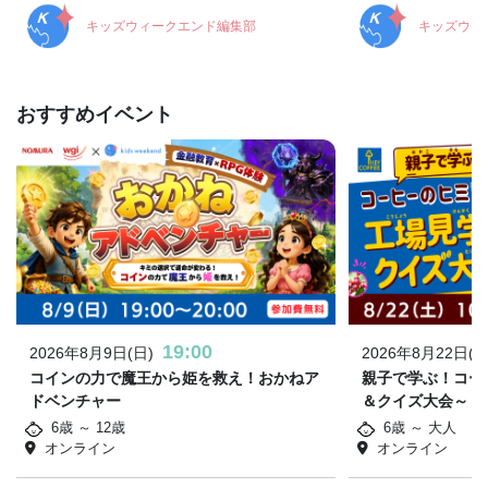
キッズウィークエンド編集部
キッズウィ
おすすめイベント
19:00
2026年8月9日(日)
2026年8月22日(土
コインの力で魔王から姫を救え！おかねア
親子で学ぶ！コー
ドベンチャー
＆クイズ大会～
6歳 ～ 12歳
6歳 ～ 大人
オンライン
オンライン