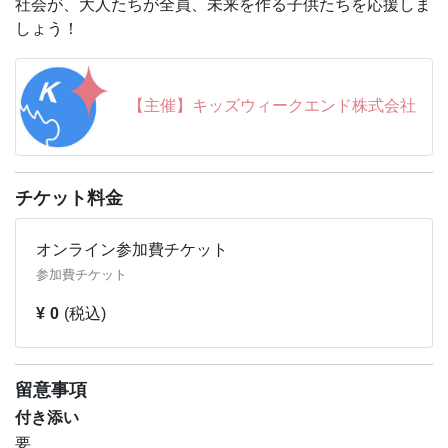
社会が、大人たちが全員、未来を作る子供たちを応援しま
として生命・環境を守り、より良い未来を子どもたちに贈
しょう！
る」という考えのもと、積極的にSDGsに取り組んでいま
す。
【主催】キッズウィークエンド株式会社
■出演動物：ペンギン4種（エンペラーペンギン、キング
ペンギン、ヒゲペンギン、アデリーペンギン）
■『マリンワールドWish！ツアー』とは？
間近で動物を観察しながら、イルカへのフィーディングや
チケット料金
アザラシのトレーニング、ペンギンとのふれあいなどが体
験できます。海の動物たちとのふれあいや飼育体験を通し
オンライン参加費チケット
て、環境問題について学べる人気のツアーです。
https://www.aws-s.com/attractions/detail?id=eve166
参加費チケット
¥ 0
(税込)
【中継先：アドベンチャーワールド】
和歌山県西牟婁郡白浜町にある、陸、海、空の140種、
1400頭の動物が暮らす「こころにスマイル 未来創造パー
ク」をテーマに掲げたテーマパーク。パーク内には、ジャ
留意事項
イアントパンダが暮らすエリア、広大な敷地でのびのびと
付き添い
動物たちが暮らすサファリワールド、イルカやアシカのラ
要