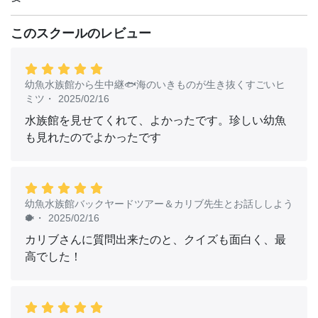
イブが行われるマリンワールドなど、動物園、水族館、遊
園地が一体となった人気の施設。
このスクールのレビュー
■公式HP ：
https://www.aws-s.com/
■YouTube ：
https://youtube.com/channel/UCVEmpbL5VzfXsULPFeRsj
幼魚水族館から生中継🐟海のいきものが生き抜くすごいヒ
4Q
ミツ
・
2025/02/16
■パークテーマ・SDGs関連ページ：
https://www.aws-
水族館を見せてくれて、よかったです。珍しい幼魚
s.com/parktheme-sdgs/
も見れたのでよかったです
幼魚水族館バックヤードツアー＆カリブ先生とお話ししよう
🐡
・
2025/02/16
カリブさんに質問出来たのと、クイズも面白く、最
高でした！