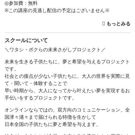
◎参加費：無料
※この講座の見逃し配信の予定はございません※
毎回大好評のオンライン授業！
今回は、アドベンチャーワールドで人気の体験型学習ツア
ー『マリンワールドWish！ツアー』の内容の一部を、現
スクールについて
地から生中継でお届けします！
＼ワタシ・ボクらの未来さがしプロジェクト／
パソコン越しにペンギンを特等席で見られるチャンスで
未来を生きる子供たちに、夢と希望を与えるプロジェクト
す！ ペンギンの羽毛の質感や表情など、細部までリアル
です。
にお伝えします。
社会との接点が少ない子供たちに、大人の世界を実際に見
また、地球温暖化が動物にどのような影響を及ぼしている
て・聞いて・体験することで
のかを、ペンギンが暮らす環境を例に分かりやすく解説し
早い時期から、大人になってから叶えたい夢を実現するお
ます。
手伝いをするプロジェクトです。
毎年6月は「環境月間」。そして授業当日の6月5日は『環
オンラインならではの、双方向のコミュニケーション、全
境の日』。
国津々浦々まで届けられる特徴を生かして
その環境の日に、アドベンチャーワールドの4種のペンギ
日本全国の子供たちに夢と希望を与えます。
ンと地球温暖化やSDGsについて考えてみませんか？
アドベンチャーワールドは、「動物を飼育しているパーク