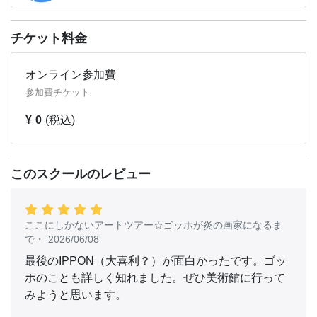
【講師紹介：アートテラー・とに～先生】
千葉大学法経学部法学科卒。元吉本興業のお笑い芸人。芸
人活動の傍ら趣味で書き続けていたアートブログが人気と
チケット料金
なり、独自の切り口で美術の世界をわかりやすく、かつ楽
しく紹介する「アートテラー」に転向。 現在は、美術館
オンライン参加費
での講演やアートツアーの企画運営をはじめ、雑誌連載、
参加費チケット
ラジオやテレビへの出演など幅広く活動している。 著書
¥ 0
(税込)
に『ようこそ!西洋絵画の流れがラクラク頭に入る美術館
へ』（誠文堂新光社）、『東京のレトロ美術館』（エクス
ナレッジ）など。
☆公式ブログ：アートテラー・とに～の【ここにしかない
このスクールのレビュー
美術室】
https://ameblo.jp/artony/
@artteller | Twitter
@artteller_tony | Instagram
ここにしかないアートツアー☆ゴッホが炎の画家になるま
で
・
2026/06/08
最後のIPPON（大喜利？）が面白かったです。ゴッ
ホのことも詳しく知れました。ぜひ美術館に行って
みようと思います。