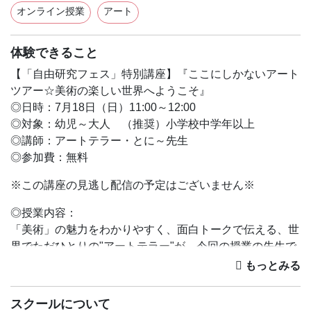
オンライン授業
アート
体験できること
【「自由研究フェス」特別講座】『ここにしかないアート
ツアー☆美術の楽しい世界へようこそ』
◎日時：7月18日（日）11:00～12:00
◎対象：幼児～大人 （推奨）小学校中学年以上
◎講師：アートテラー・とに～先生
◎参加費：無料
※この講座の見逃し配信の予定はございません※
◎授業内容：
「美術」の魅力をわかりやすく、面白トークで伝える、世
界でただひとりの"アートテラー"が、今回の授業の先生で
す。日本を代表する数々の美術館で「公式トークガイド」
を担当。また、よしもと芸人のご経験もある、アートテラ
ー・とに～さんが、「自由研究フェス」特別講座として、
スクールについて