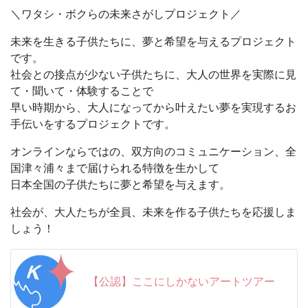
笑いと学びがいっぱいの「ここにしかないアートツアー」
＼ワタシ・ボクらの未来さがしプロジェクト／
を開催してくれます！
未来を生きる子供たちに、夢と希望を与えるプロジェクト
＜こんなお話をしてくれる予定です＞
です。
・「美術」を楽しむ3つのコツ
社会との接点が少ない子供たちに、大人の世界を実際に見
・アーティストになる方法（「何でこれがアートなの？」
て・聞いて・体験することで
という作品を紹介します）
早い時期から、大人になってから叶えたい夢を実現するお
・この夏に行きたい美術館＆展覧会を紹介！
手伝いをするプロジェクトです。
近年、「STEAM教育」の広まりから、アートへの関心が
オンラインならではの、双方向のコミュニケーション、全
ますます高まっています。
国津々浦々まで届けられる特徴を生かして
アート鑑賞をしてみたいけれど、美術館は敷居が高い。
日本全国の子供たちに夢と希望を与えます。
美術館は好きだけど、楽しみ方がまだよく分からない。
どんな展覧会が自分には向いているのかな？
社会が、大人たちが全員、未来を作る子供たちを応援しま
しょう！
難しいことは考えずに、まずは思いっきり、親子で美術を
楽しんでみましょう。
授業が終わるころには、美術館に行きたくてワクワクして
【公認】ここにしかないアートツアー
いるかもしれませんよ！