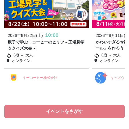
10:00
2026年8月22日(土)
2026年8月11日(火
親子で学ぶ！コーヒーのヒミツ～工場見学
かわいすぎる☆実
＆クイズ大会～
ール」を作ろう！
6歳 ～ 大人
6歳 ～ 大人
オンライン
オンライン
キーコーヒー株式会社
キッズウィ
イベントをさがす