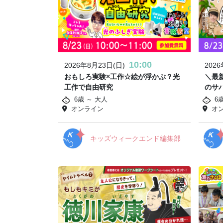
10:00
2026年8月23日(日)
202
おもしろ実験×工作☆絵が浮かぶ？光
＼最
工作で自由研究
のサ
6歳 ～ 大人
6
オンライン
オ
キッズウィークエンド編集部