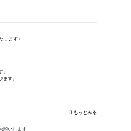
たします）
す。
びます。
は、葬儀や法事、仏教講座や子ども会などに取
お願いします！