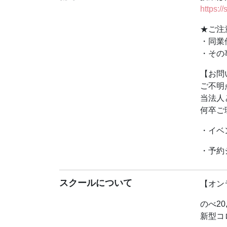
り組み
https:/
な時代
★ご注
★受講
・同業
①通信
・その
授業は
ZOO
【お問
ダウン
ご不明
・お部
当法人
屋」に
何卒ご
②筆記
・イベ
③キャ
キャン
・予約
ご連絡
【要確
スクールについて
【オン
・前日
ヤフー
のべ2
必ずご
新型コ