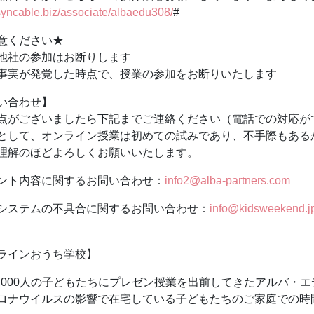
、年間1,000名を超える方の思いに耳を傾けている。僧侶20
/syncable.biz/associate/albaedu308/
#
のお寺「オンライン寺院」の運営もおこなっている。
意ください★
 前のお願い★
他社の参加はお断りします
アプリ ZOOM のダウンロード
事実が発覚した時点で、授業の参加をお断りいたします
パソコン・スマートフォン等でZOOMを利用します。Wi-Fi環
Mのダウンロードはこちらから
https://zoom.us/download
い合わせ】
ロードには数分かかりますので、余裕をもって作業をお願いし
点がございましたら下記までご連絡ください（電話での対応が
屋は20分前から入室可能です。授業開始15分前までに前日に送
として、オンライン授業は初めての試みであり、不手際もある
お入りください。
理解のほどよろしくお願いいたします。
用具ノートをご用意、カメラはオンにしてお待ちください。
ント内容に関するお問い合わせ：
info2@alba-partners.com
ンセルについて
セル待ちの方にお回しするために、前日までにご連絡ください
システムの不具合に関するお問い合わせ：
info@kidsweekend.j
なくキャンセルをされた場合は、次回以降のお申し込みをお断
認お願いします】
ラインおうち学校】
にZOOMURLを送ります。
メール、ホットメールで受信の場合、迷惑メールに入ってしま
0,000人の子どもたちにプレゼン授業を出前してきたアルバ・エ
確認ください。
ロナウイルスの影響で在宅している子どもたちのご家庭での時