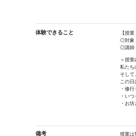
体験できること
【授業
◎対象
◎講師
＜授業
私たち
そして
この日
・修行
・いつ
・お坊
そんな
【浄土
浄土真
備考
授業は