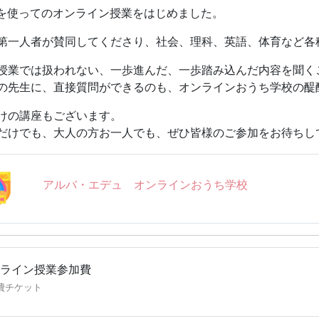
者の方へ】
Mを使ってのオンライン授業をはじめました。
者の方もご参加いただき、お子様をサポートしていただいて構
第一人者が賛同してくださり、社会、理科、英語、体育など各
、よくあるご質問はこちらにまとめてあります。
/www.alba-edu.org/onlineouchigakko/onlineouchigakkou-faq-for-l
授業では扱われない、一歩進んだ、一歩踏み込んだ内容を聞く
の先生に、直接質問ができるのも、オンラインおうち学校の醍
風景の撮影について】
了後にスクリーンショットを撮影し、広報等、社団活動に活用
けの講座もございます。
けいたしますので、お顔出しNGの方は撮影の時にお顔を隠し
だけでも、大人の方お一人でも、ぜひ皆様のご参加をお待ちし
をいったんオフにするなど、何卒ご協力をお願いもうしあげま
アルバ・エデュ オンラインおうち学校
ライン授業参加費
費チケット