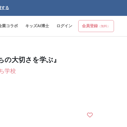
聴する
企業コラボ
キッズAI博士
ログイン
会員登録
（無料）
ちの大切さを学ぶ』
ち学校