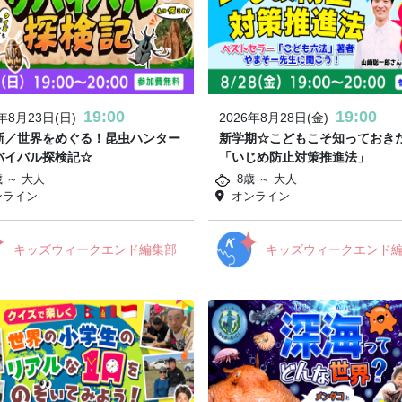
19:00
19:00
6年8月23日(日)
2026年8月28日(金)
新／世界をめぐる！昆虫ハンター
新学期☆こどもこそ知っておき
バイバル探検記☆
「いじめ防止対策推進法」
歳 ～ 大人
8歳 ～ 大人
ンライン
オンライン
キッズウィークエンド編集部
キッズウィークエンド