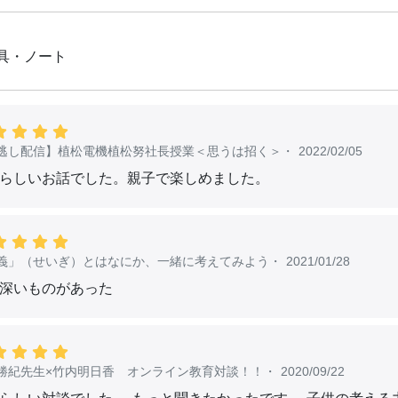
具・ノート
逃し配信】植松電機植松努社長授業＜思うは招く＞
・
2022/02/05
らしいお話でした。親子で楽しめました。
義」（せいぎ）とはなにか、一緒に考えてみよう
・
2021/01/28
深いものがあった
勝紀先生×竹内明日香 オンライン教育対談！！
・
2020/09/22