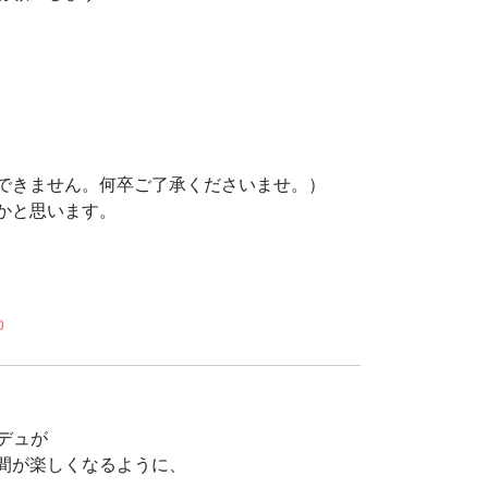
0名が参加するオンラインサロンの運営や、新た
境または有線LAN環境での受講を推奨します。
ます。
できません。何卒ご了承くださいませ。）
りますご案内メールにあるURLから「お部
かと思います。
。
p
りしています。
うこともありますので
デュが
間が楽しくなるように、