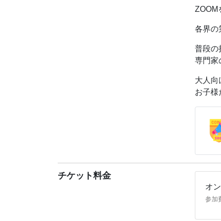
【保護
ZOO
・保護
各界の
その他
https:/
普段の
専門家
【授業
授業終
大人向
お声が
お子様
ビデオ
チケット料金
オン
参加