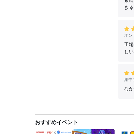
素晴
きる
オン
工場
しい
集中
なか
おすすめイベント