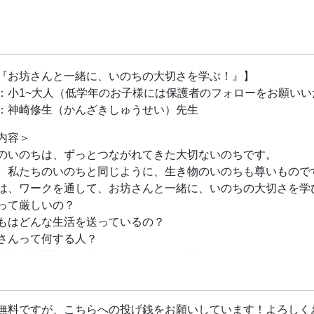
『お坊さんと一緒に、いのちの大切さを学ぶ！』】
：小1~大人（低学年のお子様には保護者のフォローをお願いい
：神崎修生（かんざきしゅうせい）先生
内容＞
のいのちは、ずっとつながれてきた大切ないのちです。
、私たちのいのちと同じように、生き物のいのちも尊いもので
は、ワークを通して、お坊さんと一緒に、いのちの大切さを学
って厳しいの？
もはどんな生活を送っているの？
さんって何する人？
素朴な疑問から、生きるヒントまでを学びます。
真宗本願寺派 信行寺 僧侶】神崎修生（かんざきしゅうせい）
宗本願寺派僧侶。福岡県の信行寺にて副住職を勤める。お寺で
無料ですが、こちらへの投げ銭をお願いしています！よろしく