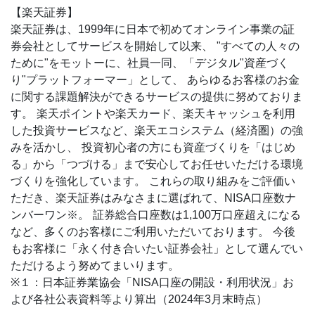
・会場に報道機関の取材が入る場合がございます。また、
【楽天証券】
主催者によるイベント風景の撮影を行う場合がございま
楽天証券は、1999年に日本で初めてオンライン事業の証
す。オンラインでのご参加の場合においてもイベント風景
券会社としてサービスを開始して以来、 "すべての人々の
の撮影の際に映り込む可能性がございます。
ために"をモットーに、社員一同、「デジタル"資産づく
・本イベントでは、金融商品等の勧誘を行う可能性がござ
り"プラットフォーマー」として、 あらゆるお客様のお金
います。
に関する課題解決ができるサービスの提供に努めておりま
・オンライン視聴は、 zoomにて行います。状況により
す。 楽天ポイントや楽天カード、楽天キャッシュを利用
zoomウエビナーでの開催になる可能性がございますの
した投資サービスなど、楽天エコシステム（経済圏）の強
で、予めご了承ください。
みを活かし、 投資初心者の方にも資産づくりを「はじめ
る」から「つづける」まで安心してお任せいただける環境
づくりを強化しています。 これらの取り組みをご評価い
ただき、楽天証券はみなさまに選ばれて、NISA口座数ナ
ンバーワン※。 証券総合口座数は1,100万口座超えになる
など、多くのお客様にご利用いただいております。 今後
もお客様に「永く付き合いたい証券会社」として選んでい
ただけるよう努めてまいります。
※１：日本証券業協会「NISA口座の開設・利用状況」お
よび各社公表資料等より算出（2024年3月末時点）