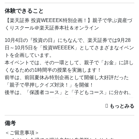
体験できること
【楽天証券 投資WEEEEK特別企画！】親子で学ぶ資産づ
くりスクール＠楽天証券本社＆オンライン
10月4日の『投資の日』にちなんで、楽天証券では9月28
日～10月5日を「投資WEEEEK」としてさまざまなイベン
トを企画しています。
本イベントでは、その一環として、親子で「お金」に詳し
くなるための1時間半の授業を実施します！
前半は、前回夏休み特別企画として開催し大好評だった
「親子で早押しクイズ対決！」を開催！
後半は、「保護者コース」と「子どもコース」に分かれ、
それぞれに合わせた授業を実施します。（※オンライン視
聴は保護者コースのみの配信となります。）
「保護者コース」では、子育て世帯が知っておきたい今話
題のNISAや家庭での金融教育の取り組み方をお伝えしま
備考
す。
＜ご留意事項＞
「子どもコース」では、マジックとゲームで楽しく資産づ