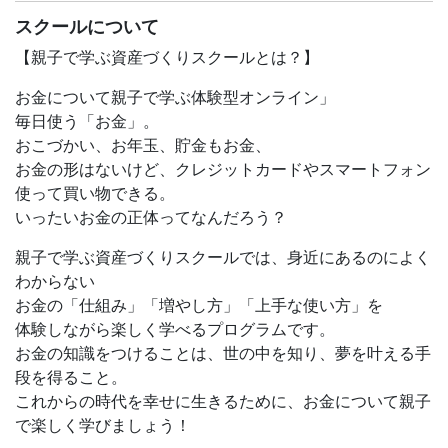
＜タイムスケジュール＞
スクールについて
10:30 親子で早押し「お金」クイズ対決〜クイズ博士にな
ろう〜
【親子で学ぶ資産づくりスクールとは？】
11:15-12:00
お金について親子で学ぶ体験型オンライン」
（保護者コース）今話題のNISAと家庭での金融教育の取
毎日使う「お金」。
り組み方
おこづかい、お年玉、貯金もお金、
（子どもコース）マジックとゲームで資産づくりを体験！
お金の形はないけど、クレジットカードやスマートフォン
（※イベント会場のみ）
使って買い物できる。
＜ご留意事項＞
いったいお金の正体ってなんだろう？
・イベント会場での現地参加は先着順となります。
親子で学ぶ資産づくりスクールでは、身近にあるのによく
・イベント会場での現地参加には、事前のお申込みが必須
わからない
となります。申込みフォームにて、参加者全員をご選択い
お金の「仕組み」「増やし方」「上手な使い方」を
ただき、お申込みください。
体験しながら楽しく学べるプログラムです。
・イベント会場へは、必ず親子でご参加ください。
お金の知識をつけることは、世の中を知り、夢を叶える手
・いただいた個人情報は、本イベントのために利用いたし
段を得ること。
ます。
これからの時代を幸せに生きるために、お金について親子
・イベント会場に駐車スペースや駐輪場はございませんの
で楽しく学びましょう！
で、ご来場の際は公共交通機関をご利用ください。