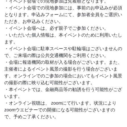
・イベント会場での現地参加は先着順となります。
くりを体験できます！（※イベント会場のみ）
・イベント会場での現地参加には、事前のお申込みが必須
投資WEEEEKをきっかけに、楽しみながら親子で『お金
となります。申込みフォームにて、参加者全員をご選択い
の仕組み』を学びましょう！
ただき、お申込みください。
・イベント会場へは、必ず親子でご参加ください。
◉日時：2024年9月28日（土）10:30-12:00（開場10:00）
・いただいた個人情報は、本イベントのために利用いたし
◉対象：小中学生と保護者（保護者同伴必須）
ます。
◉参加方法：現地でのイベント参加 or オンライン視聴
・イベント会場に駐車スペースや駐輪場はございませんの
◉参加費：無料
で、ご来場の際は公共交通機関をご利用ください。
◉講師：山口 佳子（やまぐち けいこ）先生｜楽天証券
・会場に報道機関の取材が入る場合がございます。また、
株式会社
主催者によるイベント風景の撮影を行う場合がございま
◉場所：楽天証券本社(青山一丁目駅より徒歩3分）、また
す。オンラインでのご参加の場合においてもイベント風景
はオンライン
の撮影の際に映り込む可能性がございます。
会場アクセス：
・本イベントでは、金融商品等の勧誘を行う可能性がござ
https://corp.rakuten.co.jp/about/map/jp_jp_aoyama.html
います。
※現地参加には、お申込み時に参加者全員の事前
・オンライン視聴は、 zoomにて行います。状況により
登録が必須となります。
zoomウエビナーでの開催になる可能性がございますの
※事前登録がないと会場に入ることができない場
で、予めご了承ください。
合がございますので、予めご了承ください。