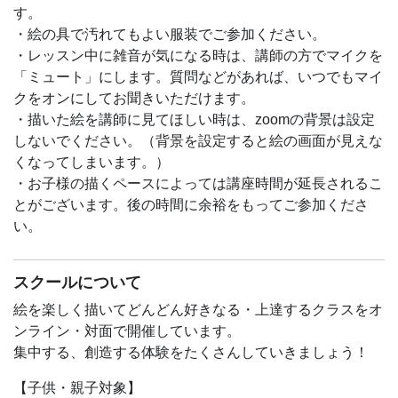
す。
絵の具で描くのは楽しいけれど、扱い方がよくわからなく
・絵の具で汚れてもよい服装でご参加ください。
て、形が滲んでしまったり、色が汚くなって、苦手に感じ
・レッスン中に雑音が気になる時は、講師の方でマイクを
てしまうことってありませんか。
「ミュート」にします。質問などがあれば、いつでもマイ
子供たちの描き方を見ていると、画材の扱い方を知らない
クをオンにしてお聞きいただけます。
から、思うように描けずにぐちゃぐちゃになってしまっ
・描いた絵を講師に見てほしい時は、zoomの背景は設定
て、もったいないことがよくあります。
しないでください。（背景を設定すると絵の画面が見えな
この講座では、
くなってしまいます。）
筆の持ち方、
・お子様の描くペースによっては講座時間が延長されるこ
絵の具の混ぜ方、
とがございます。後の時間に余裕をもってご参加くださ
水を入れる量、
い。
絵の具の塗り方、
などの基本的なことをわかりやすく、しっかりお伝えしま
スクールについて
す。
絵を楽しく描いてどんどん好きなる・上達するクラスをオ
基本の画材の使い方がわかれば、
ンライン・対面で開催しています。
描きやすくなって、描くのが楽しくなるし、絵のアイディ
集中する、創造する体験をたくさんしていきましょう！
アもより豊かになり、表現も広がります。
【子供・親子対象】