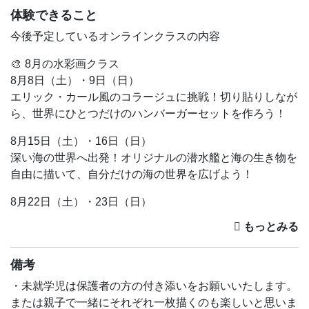
体験できること
今後予定しているオンラインクラスの内容
🎨 8月の水彩画クラス
8月8日（土）・9日（日）
エリック・カール風のコラージュに挑戦！切り貼りしなが
ら、世界にひとつだけのハンバーガーセットを作ろう！
8月15日（土）・16日（日）
深い海の世界へ出発！オリジナルの潜水艦と海の生き物を
自由に描いて、自分だけの海の世界を広げよう！
8月22日（土）・23日（日）
おうちで夏祭り気分を味わおう！クレヨンと半透明のポイ
を使った仕掛けで、楽しい金魚すくいの場面を描こう！
8月29日（土）・30日（日）
備考
夏の締めくくりは花火！クレパスと絵の具を組み合わせた
・未就学児は保護者の方の付き添いをお願いいたします。
技法で、夜空に咲く大輪の花火と浴衣姿の人を描こう！
または親子で一緒にそれぞれ一枚描くのも楽しいと思いま