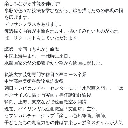
一回の講座で絵を一枚仕上げます。
楽しみながら才能を伸ばす!
動物や風景など毎回テーマがかわります。学校では教えて
水彩で色々な技法を学びながら、絵を描くための表現の幅
くれないような様々な技法も応用していきます。
を広げます。
デッサンクラスもあります。
毎週描く内容が更新されます。描いてみたいものがあれ
ば、リクエストもしていただけます。
講師 文画（もんが）略歴
中国上海生まれ、十歳時に来日。
水墨画家の父の影響で幼少期から絵画に親しむ。
筑波大学芸術専門学群日本画コース卒業
中学高校美術科教諭免許取得
朝日テレビカルチャーセンターにて「水彩画入門」、「は
がきサイズに描く写実画」専任講師経験後、
静岡、上海、東京などで絵画教室を開講。
現在、バイリンガル絵画教室「文画坊」主宰。
セブンカルチャ―クラブ「楽しい色鉛筆画」講師。
子どもたちの創造力をの伸ばす楽しい授業スタイルが人気