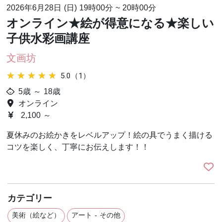
2026年6月28日 (日)
19時00分
~
20時00分
オンライン★絵が得意になる★楽しい
子供水彩画講座
文画坊
★★★★★
★★★★★
5.0（1）
5歳 ～ 18歳
オンライン
2,100 ～
夏休みのお絵かきをレベルアップ！絵の具でうまく描ける
コツを楽しく、丁寧にお伝えします！！
カテゴリー
美術（絵など）
アート - その他